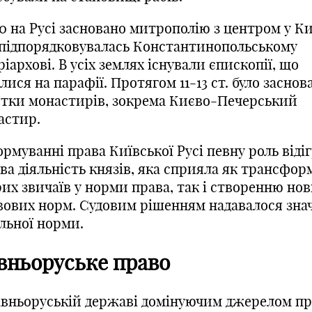
0 на Русі засновано митрополію з центром у Ки
 підпорядковувалась Константинопольському
іархові. В усіх землях існували єпископії, що
лися на парафії. Протягом 11-13 ст. було заснов
ятки монастирів, зокрема Києво-Печерський
астир.
рмуванні права Київської Русі певну роль віді
ва діяльність князів, яка сприяла як трансфор
их звичаїв у норми права, так і створенню но
вових норм. Судовим рішенням надавалося зна
льної норми.
вньоруське право
авньоруській державі домінуючим джерелом пр