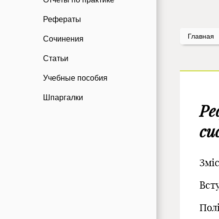
Рефераты
Главная
Сочинения
Статьи
Учебные пособия
Шпаргалки
Ре
си
Змі
Вст
Пол