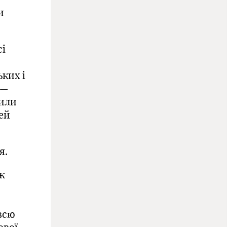
и
сі
ких і
 —
дили
тей
я.
іж
 всю