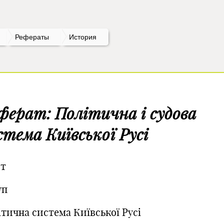
Рефераты
История
ферат: Політична і судова
стема Київської Русі
ст
уп
ітична система Київської Русі