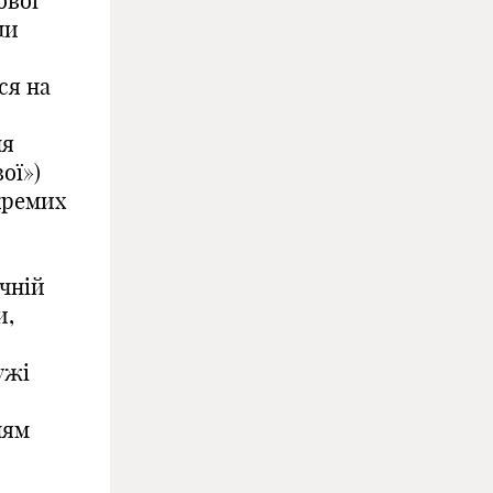
ової
ли
ся на
ня
ої»)
кремих
ічній
и,
ужі
ням