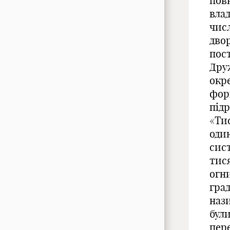
повн
вла
числ
двор
пос
Дру
окре
фор
підр
«Ти
оди
сист
тися
огни
град
наз
були
пер