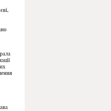
єві,
ано
грала
мації
вих
чення
ава