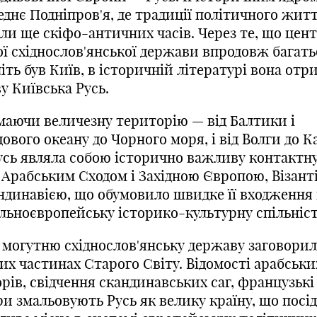
еднє Подніпров'я, де традиції політичного жит
али ще скіфо-античних часів. Через те, що цен
ої східнослов'янської держави впродовж багать
іть був Київ, в історичній літературі вона отр
у Київська Русь.
маючи величезну територію — від Балтики і
ового океану до Чорного моря, і від Волги до К
усь являла собою історично важливу контактну
 Арабським Сходом і Західною Європою, Візанті
ндинавією, що обумовило швидке її входження 
альноєвропейську історико-культурну спільніст
 могутню східнослов'янську державу заговорил
их частинах Старого Світу. Відомості арабськи
рів, свідчення скандинавських саг, французькі 
и змальовують Русь як велику країну, що посі