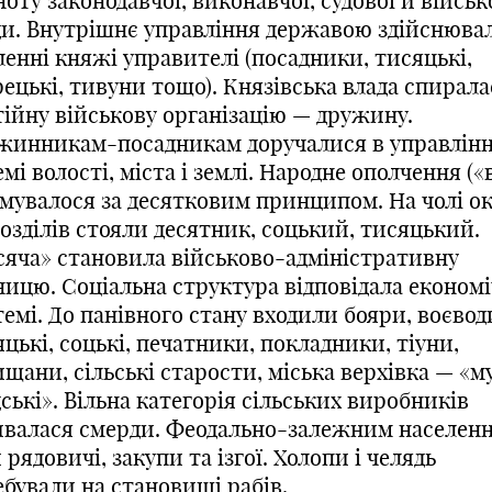
оту законодавчої, виконавчої, судової й військ
ди. Внутрішнє управління державою здійснюва
енні княжі управителі (посадники, тисяцькі,
ецькі, тивуни тощо). Князівська влада спирала
тійну військову організацію — дружину.
жинникам-посадникам доручалися в управлін
мі волості, міста і землі. Народне ополчення («в
мувалося за десятковим принципом. На чолі о
озділів стояли десятник, соцький, тисяцький.
сяча» становила військово-адміністративну
ницю. Соціальна структура відповідала економ
емі. До панівного стану входили бояри, воєвод
цькі, соцькі, печатники, покладники, тіуни,
щани, сільські старости, міська верхівка — «м
ські». Вільна категорія сільських виробників
ивалася смерди. Феодально-залежним населен
 рядовичі, закупи та ізгої. Холопи і челядь
ебували на становищі рабів.