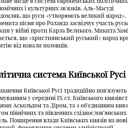
ливе місце в системі європейських політичних
омічних і культурних зв'язків. Аль-Масуді
ідомляв, що руси «утворюють великий народ».
енита пісня про Роланда засвідчує участь рус
жин у війні проти Карла Великого. Микита Хон
нається, що «християнський руський» народ вр
нтію від навали половців.
літична система Київської Русі
икнення Київської Русі традиційно пов'язують 
уванням у середині IX ст. Київського князівс
зями Аскольдом та Діром, та з об'єднанням кня
гом північних та південних східнослов’янських
ель. Поширення влади Київських князів на нові
иторії, формування системи адміністрації,