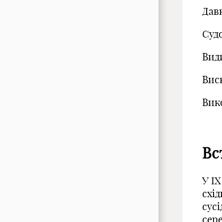
Дав
Судо
Вид
Вис
Вик
Вс
У IX
схі
сусі
сере