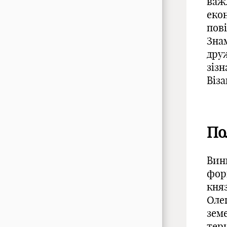
важ
екон
пов
Знам
дру
зіз
Віза
По
Вин
форм
кня
Оле
зем
тер