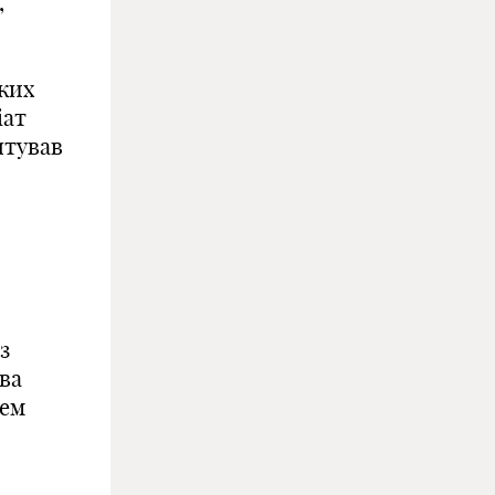
,
ьких
іат
ятував
з
тва
зем