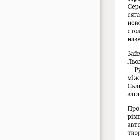
Сер
сяг
нов
стол
назв
Зай
Льод
— Р
між
Ска
заг
Про
різн
авто
твор