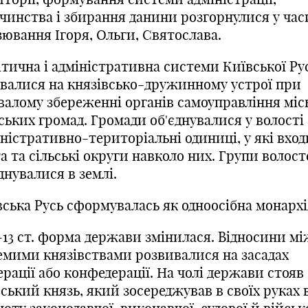
очинства і збирання данини розгорнулися у час
зювання Ігоря, Ольги, Святослава.
тична і адміністративна системи Київської Ру
увалися на князівсько-дружинному устрої при
валому збереженні органів самоуправління місь
ських громад. Громади об'єднувалися у волості
іністративно-територіальні одиниці, у які вхо
а та сільські округи навколо них. Групи волос
днувалися в землі.
вська Русь сформувалась як одноосібна монархі
-13 ст. форма держави змінилася. Відносини м
емими князівствами розвивалися на засадах
рації або конфедерації. На чолі держави стояв
ський князь, який зосереджував в своїх руках