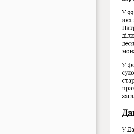
У 99
яка
Патр
діли
дес
мон
У фо
судо
стар
пра
зага
Да
У Д