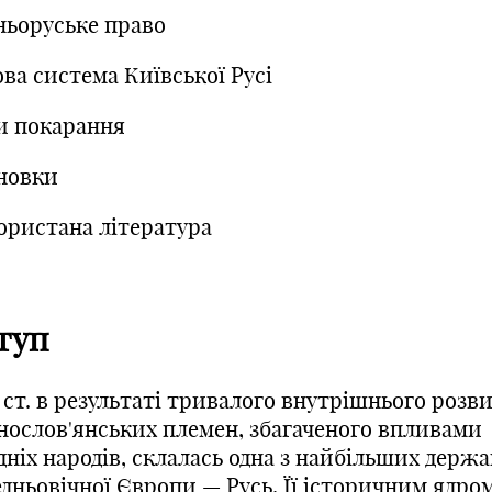
ньоруське право
ва система Київської Русі
и покарання
новки
ористана література
туп
 ст. в результаті тривалого внутрішнього розв
днослов'янських племен, збагаченого впливами
дніх народів, склалась одна з найбільших держа
дньовічної Європи — Русь. Її історичним ядром