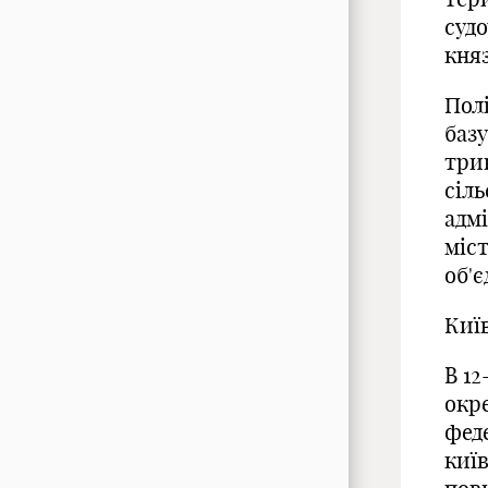
суд
кня
Полі
баз
три
сіль
адм
міст
об'є
Киї
В 12
окр
феде
київ