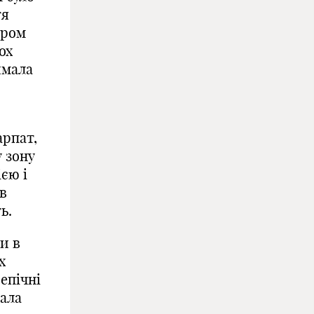
тя
тром
ох
имала
арпат,
 зону
єю і
в
ь.
и в
х
епічні
дала