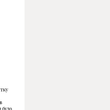
итку
в
 було