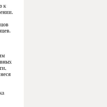
ю к
мении.
ецов
­цев.
им
авных
ти,
 неся
ка