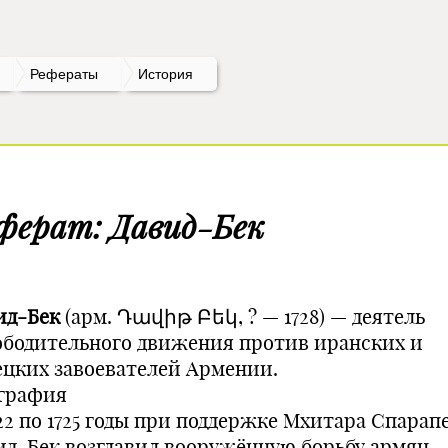
Рефераты
История
ферат: Давид-Бек
ид-Бек
(арм. Դավիթ Բեկ, ? — 1728) — деятель
ободительного движения против иранских и
ецких завоевателей Армении.
графия
722 по 1725 годы при поддержке Мхитара Спарап
ид-Бек возглавил вооружённую борьбу армян