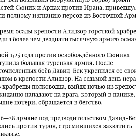
астей Сюник и Арцах против Ирана, приведшу
ти полному изгнанию персов из Восточной Ар
время осады крепос­ти Алидзор горсткой храбр
едил более чем двадцатитысячную армию осман
ной 1725 года против освобождённого Сюника
тупила большая турецкая ар­мия. После
гочисленных боёв Давид-Бек укрепился со сво
ядом в крепости Алидзoр. На седьмой день нер
в храбрецы полководца, выйдя ночью из крепос
жиданно на­падают на врага, который в панике,
ьшие потери, обращается в бегство.
726—28 армяне под предводительством Давид-Бе
олись против турок, стремившихся захватить
вказье.