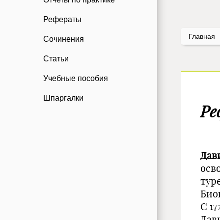
Рефераты
Главная
Сочинения
Статьи
Учебные пособия
Шпаргалки
Ре
Дав
осв
тур
Био
С 1
Дав