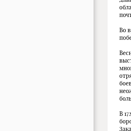
обл
поч
Во 
поб
Вес
выс
мно
отр
бое
нео
бол
В 1
бор
Зака