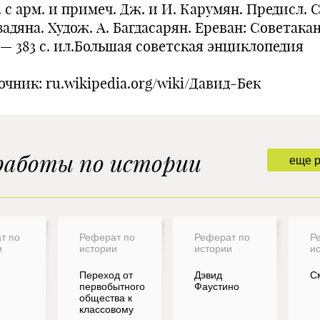
 с арм. и примеч. Дж. и И. Карумян. Предисл. С
адяна. Худож. А. Багдасарян. Ереван: Советакан
 — 383 с. ил.Большая советская энциклопедия
чник: ru.wikipedia.org/wiki/Давид-Бек
работы по истории
еще 
т по
Реферат по
Реферат по
Р
и
истории
истории
и
Переход от
Дэвид
С
,
первобытного
Фаустино
общества к
классовому