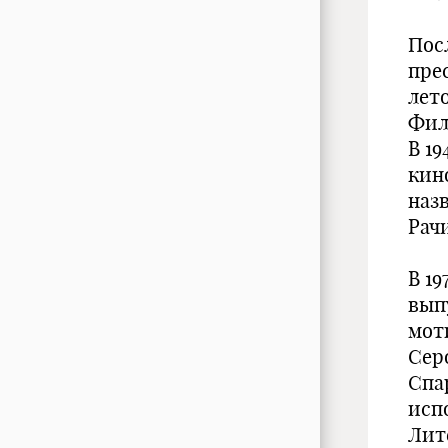
Пос
пре
лет
Фил
В 1
кин
наз
Рач
В 1
вып
мот
Сер
Спа
исп
Лит