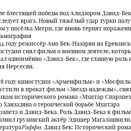
­ле блестящей победы под Алидзором Давид-Бе
следует врага. Новый тяжёлый удар тур­ки пол
ом у посёлка Мегри, где вновь терпят поражени
ьмография
944 году режиссёр Амо Бек-Назарян на Ереванс
остудии снял фильм о военном деятеле, котор
вал одноимённо «Давид-Бек», где главную роль 
ия Нерсесян.
978 году киностудии «Арменфильм» и «Мосфиль
устили в прокат фильм «Звезда надежды», сня
ивам исторического романа «Мхитар Спарапе
о Ханзадяна о героической борьбе Мхитара
рапета и Давид-Бека. Роль Давид-Бека в фильм
олнил грузинский актёр Эдишер Магалашвили
ература
Раффи.
Давид Бек: Исторический рома