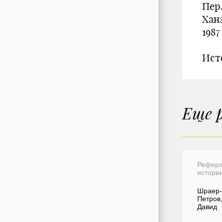
Пер.
Ханз
1987
Исто
Еще 
Рефера
истори
Шраер-
Петров
Давид