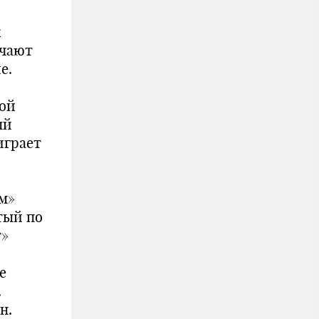
к
учают
е.
кой
ый
играет
м»
тый по
т»
е
.
н.