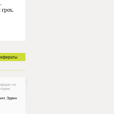
.
 грох,
рефераты
еферат по
стории
мит, Эдвин