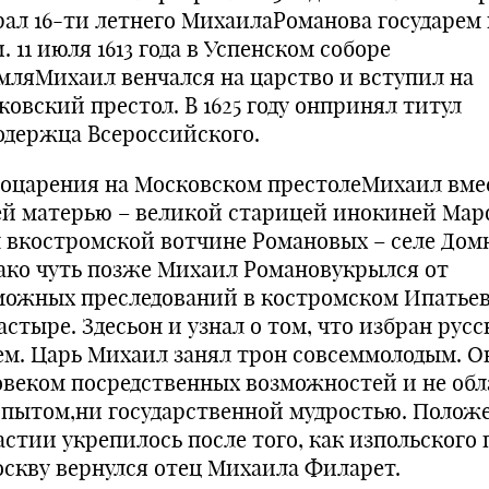
рал 16-ти летнего МихаилаРоманова государем 
. 11 июля 1613 года в Успенском соборе
мляМихаил венчался на царство и вступил на
ковский престол. В 1625 году онпринял титул
одержца Всероссийского.
воцарения на Московском престолеМихаил вме
ей матерью – великой старицей инокиней Ма
 вкостромской вотчине Романовых – селе Дом
ако чуть позже Михаил Романовукрылся от
можных преследований в костромском Ипатье
астыре. Здесьон и узнал о том, что избран рус
ем. Царь Михаил занял трон совсеммолодым. О
овеком посредственных возможностей и не обл
опытом,ни государственной мудростью. Полож
астии укрепилось после того, как изпольского 
оскву вернулся отец Михаила Филарет.