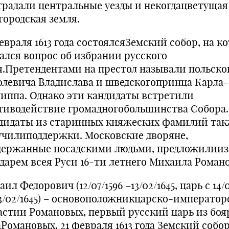
традали центральные уезды и некогдацветущая
городская земля.
евраля 1613 года состоялсяЗемский собор, на к
ался вопрос об избрании русского
я.Претендентами на престол называли польско
олевича Владислава и шведскогопринца Карла-
иппа. Однако эти кандидаты встретили
тиводействие громадногобольшинства Собора.
дидаты из старинных княжеских фамилий так
училиподдержки. Московские дворяне,
держанные посадскими людьми, предложилииз
ударем всея Руси 16-ти летнего Михаила Романо
ил Федорович (12/07/1596 –13/02/1645, царь с 14/0
13/02/1645) – основоположникцарско-император
астии Романовых, первый русский царь из боя
аРомановых. 21 февраля 1613 года Земский собо