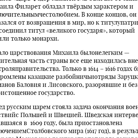
аила Филарет обладал твёрдым характером и
лючительнымчестолюбием. В конце концов, он
азался от возвращения в мир, но к титулупатр
соединил титул «великого государя», который
или только монархи.
ало царствования Михаила былонелегким —
чительная часть страны все еще находилась вне
роляправительства. Только в 1614 – 1616 годах 
громлены казацкие разбойничьиотряды Заруцк
манов Баловия и Лисовского, разорявшие и без
оистощенное государство.
ед русским царем стояла задача окончания вое
ствийс Польшей и Швецией. Шведская интерв
авшаяся в 1609 году, была приостановлена
ючениемСтолбовского мира (1617 год), в резуль