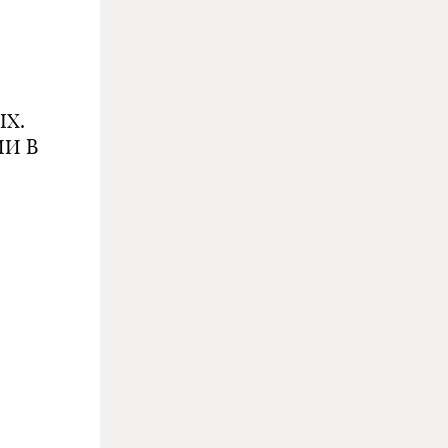
ЫХ.
И В