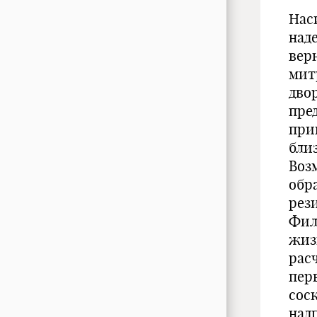
Нас
над
вер
мит
дво
пре
при
бли
Воз
обр
рез
Фил
жиз
рас
пер
сос
над