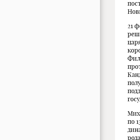
пос
Нов
21 ф
реш
цар
кор
Фил
про
Кан
пол
под
гос
Миха
по 
дин
род