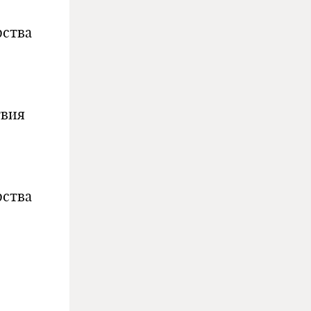
рства
твия
рства