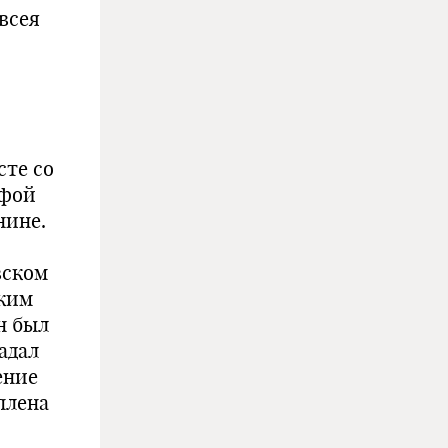
всея
сте со
рфой
нине.
вском
ским
н был
адал
ение
плена