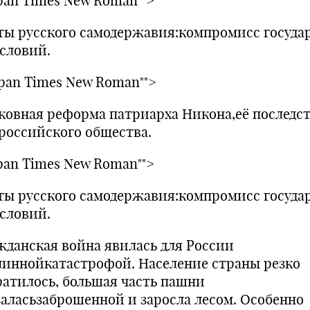
span Times New Roman"">
ты русского самодержавия:компромисс госуда
ословий.
span Times New Roman"">
ковная реформа патриарха Никона,её последс
 российского общества.
span Times New Roman"">
ты русского самодержавия:компромисс госуда
ословий.
жданская война явилась для России
линнойкатастрофой. Население страны резко
ратилось, большая часть пашни
заласьзаброшенной и заросла лесом. Особенно