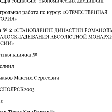
едра социально-экономических дисциплин
трольная работа по курсу: «ОТЕЧЕСТВЕННАЯ
ТОРИЯ»
а № 6: «СТАНОВЛЕНИЕ ДИНАСТИИ РОМАНОВ
ЧАЛОСКЛАДЫВАНИЯ АБСОЛЮТНОЙ МОНАРХИ
ССИИ»
ётная книжка №
олнил
чаков Максим Сергеевич
СНОЯРСК2003
н: