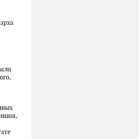
иарха
были
ого,
нных
енция,
тате