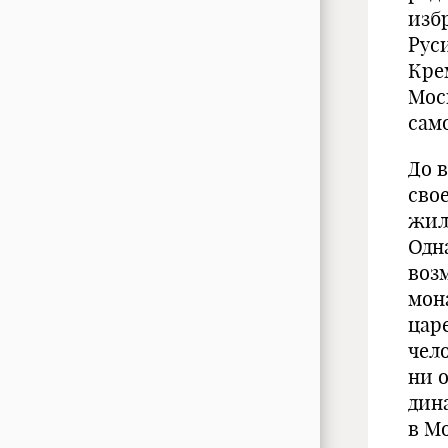
изб
Руси
Кре
Мос
сам
До 
сво
жил
Одн
воз
мон
цар
чел
ни 
дин
в М