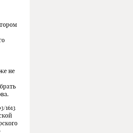
отором
го
же не
брать
ва.
3/1613
ской
рского
р