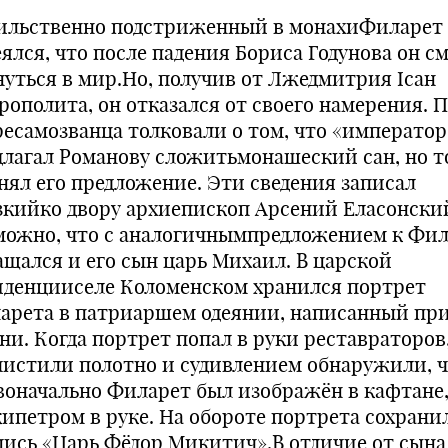
ильственно подстриженный в монахиФиларет
еялся, что после падения Бориса Годунова он с
нуться в мир.Но, получив от Лжедмитрия Iсан
рополита, он отказался от своего намерения. 
ресамозванца толковали о том, что «император
длагал Романову сложитьмонашеский сан, но т
нял его предложение. Эти сведения записал
зкийко двору архиепископ Арсений Еласонски
можно, что с аналогичнымпредложением к Фил
ащался и его сын царь Михаил. В царской
иденцииселе Коломенском хранился портрет
арета в патриаршем одеянии, написанный пр
ни. Когда портрет попал в руки реставраторов
чистили полотно и судивлением обнаружили, 
воначально Филарет был изображён в кафтане
кипетром в руке. На обороте портрета сохрани
пись «Царь Фёдор Микитич».В отличие от сына