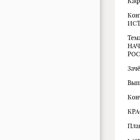
Каф
Кон
ИС
Тем
НА
РО
Зач
Вып
Кон
КРА
Пла