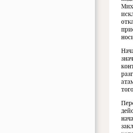
Мих
иск
отк
при
нос
Нач
зна
конт
раз
ата
тог
Пер
дей
нач
закл