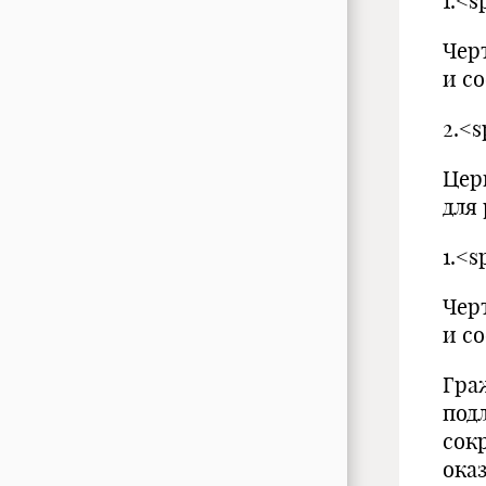
1.<
Чер
и с
2.<
Цер
для
1.<
Чер
и с
Гра
под
сок
ока