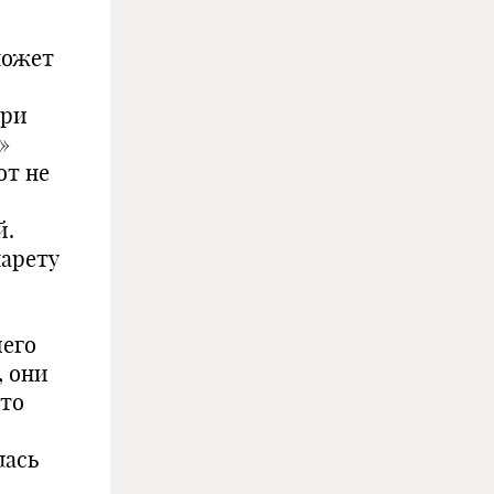
может
При
»
от не
й.
арету
иего
, они
что
,
лась