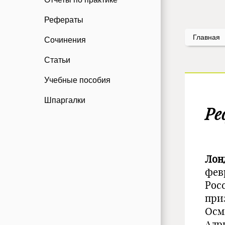
Рефераты
Главная
Сочинения
Статьи
Учебные пособия
Шпаргалки
Ре
Лон
фев
Рос
при
Осм
Адр