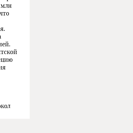
 млн
 что
я.
а
ией.
нтской
ецию
ия
окол