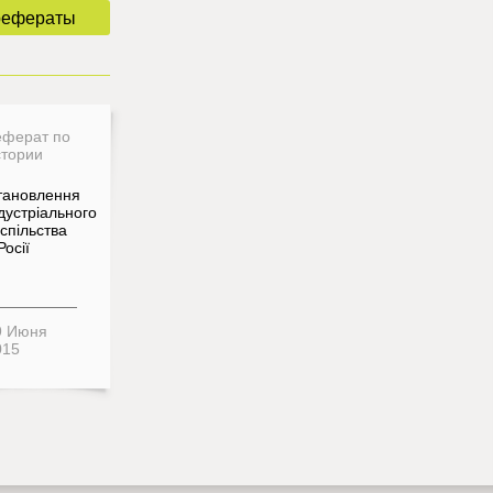
рефераты
еферат по
стории
тановлення
дустріального
спільства
Росії
9 Июня
015