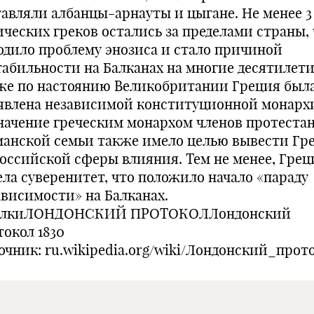
тавляли албанцы-арнауты и цыгане. Не менее 3
ических греков остались за пределами страны,
одило проблему энозиса и стало причиной
табильности на Балканах на многие десятилети
же по настоянию Великобритании Греция был
явлена независимой конституционной монарх
начение греческим монархом членов протеста
манской семьи также имело целью вывести Гр
российской сферы влияния. Тем не менее, Грец
ела суверенитет, что положило начало «параду
ависимости» на Балканах.
лкиЛОНДОНСКИЙ ПРОТОКОЛЛондонский
токол 1830
очник: ru.wikipedia.org/wiki/Лондонский_прот