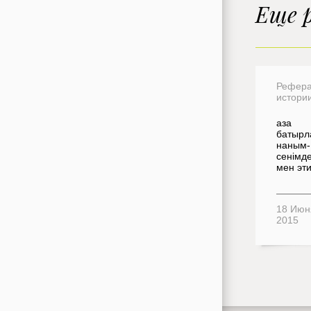
Еще 
Рефера
истори
аза
батыр
наным-
сенімде
мен эт
18 Июн
2015