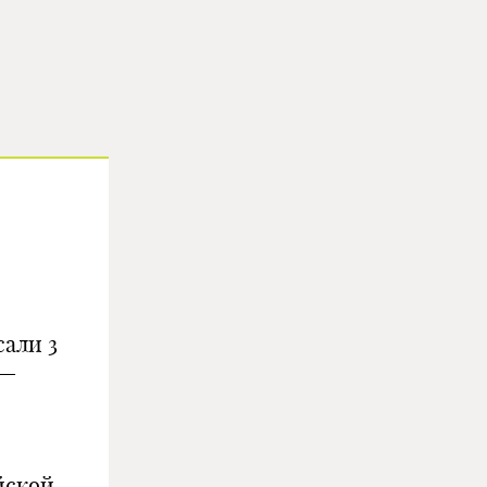
али 3
 —
йской