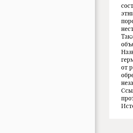
сос
этн
пор
нес
Так
объ
Наз
гер
от 
обр
нез
Ссы
про
Ист