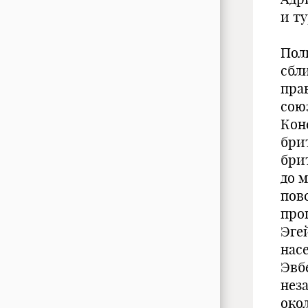
и ту
Пол
сбл
пра
сою
Кон
бри
бри
до 
пов
про
Эге
насе
Эвбе
нез
око