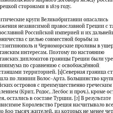
рецкой сторонами в 1829 году.
итические круги Великобритании опасались
ижения независимой православной Греции с 
вославной Российской империей и их дальней
зничества с целью совместной борьбы за
стантинополь и Черноморские проливы в уще
танским интересам. Поэтому по настоянию
танских дипломатов границы Греции были ур
минимума по сравнению с освобождённой
станцами территорией. [1]Северная граница с
шла по линиии Волос-Арта. Большинство кру
йских островов с преимущественно греческим
лением (Крит, Родос, Лесбос и проч.), кроме о
я, остались в составе Турции. [2] В результате
ависимое Королевство Греция насчитывало вс
ло 800 тысяч жителей, из которых не менее че