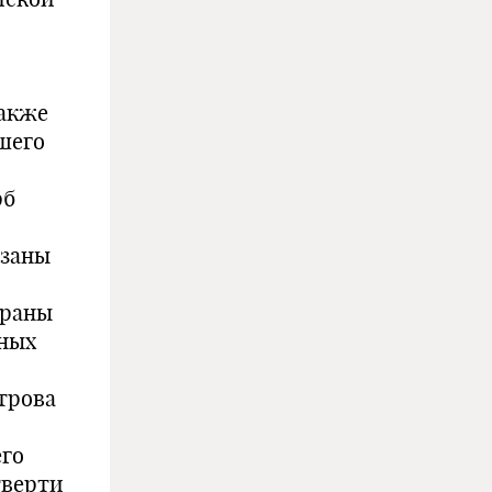
также
шего
рб
езаны
траны
пных
строва
его
тверти