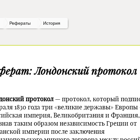
Рефераты
История
ферат: Лондонский протокол
донский протокол
— протокол, который подпис
раля 1830 года три «великие державы» Европы
сийская империя, Великобритания и Франция,
знав таким образом независимость Греции от
анской империи после заключения
ианопольского мирного договора между росси