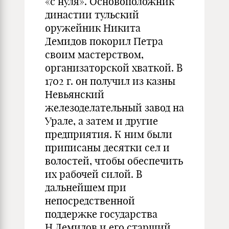
«с нуля». Основоположник
династии тульский
оружейник Никита
Демидов покорил Петра
своим мастерством,
организаторской хваткой. В
1702 г. он получил из казны
Невьянский
железоделательный завод на
Урале, а затем и другие
предприятия. К ним были
приписаны десятки сел и
волостей, чтобы обеспечить
их рабочей силой. В
дальнейшем при
непосредственной
поддержке государства
Н.Демидов и его старший