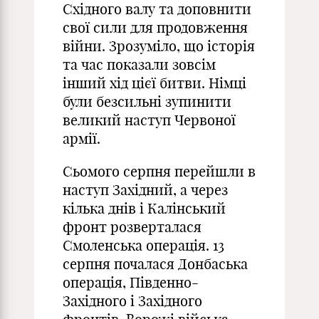
Східного валу та доповнити
свої сили для продовження
війни. Зрозуміло, що історія
та час показали зовсім
інший хід цієї битви. Німці
були безсильні зупинити
великий наступ Червоної
армії.
Сьомого серпня перейшли в
наступ Західний, а через
кілька днів і Калінський
фронт розверталася
Смоленська операція. 13
серпня почалася Донбаська
операція, Південно-
Західного і Західного