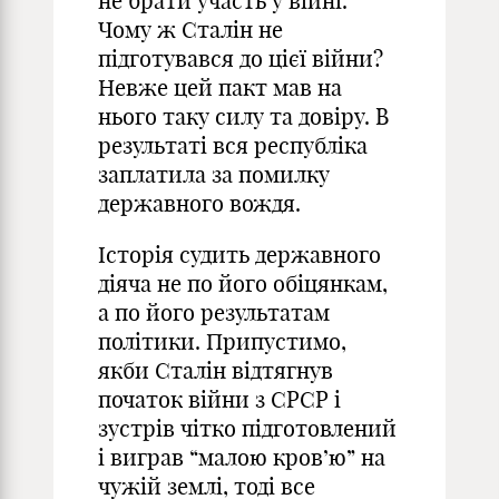
не брати участь у війні.
Чому ж Сталін не
підготувався до цієї війни?
Невже цей пакт мав на
нього таку силу та довіру. В
результаті вся республіка
заплатила за помилку
державного вождя.
Історія судить державного
діяча не по його обіцянкам,
а по його результатам
політики. Припустимо,
якби Сталін відтягнув
початок війни з СРСР і
зустрів чітко підготовлений
і виграв “малою кров’ю” на
чужій землі, тоді все