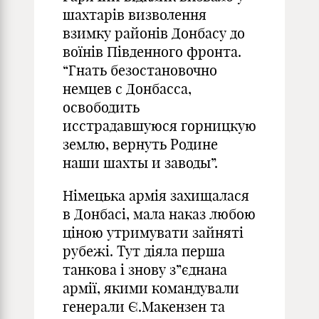
шахтарів визволення
взимку районів Донбасу до
воїнів Південного фронта.
“Гнать безостановочно
немцев с Донбасса,
освободить
исстрадавшуюся горницкую
землю, вернуть Родине
наши шахты и заводы”.
Німецька армія захищалася
в Донбасі, мала наказ любою
ціною утримувати зайняті
рубежі. Тут діяла перша
танкова і знову з”єднана
армії, якими командували
генерали Є.Макензен та