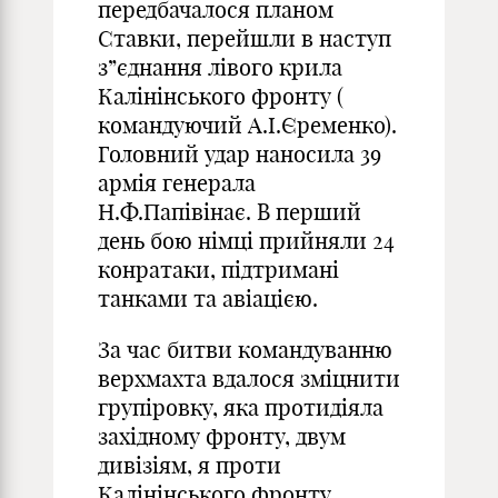
передбачалося планом
Ставки, перейшли в наступ
з”єднання лівого крила
Калінінського фронту (
командуючий А.І.Єременко).
Головний удар наносила 39
армія генерала
Н.Ф.Папівінає. В перший
день бою німці прийняли 24
конратаки, підтримані
танками та авіацією.
За час битви командуванню
верхмахта вдалося зміцнити
групіровку, яка протидіяла
західному фронту, двум
дивізіям, я проти
Калінінського фронту