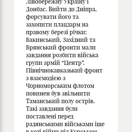
Лівобережну Україну і
Донбас. Вийти до Дніпра,
форсувати його та
захопити плацдарм на
правому березі річки:
Бакинський, Західний та
Брянський фронти мали
завдання розбити війська
групи армій “Центр”.
Північнокавказький фронт
з взаємодією з
Чорноморським флотом
повинен був звільнити
Таманський полу острів.
Такі завдання були
поставлені перед
радянськими військами іще
в ході війни під Курськом.