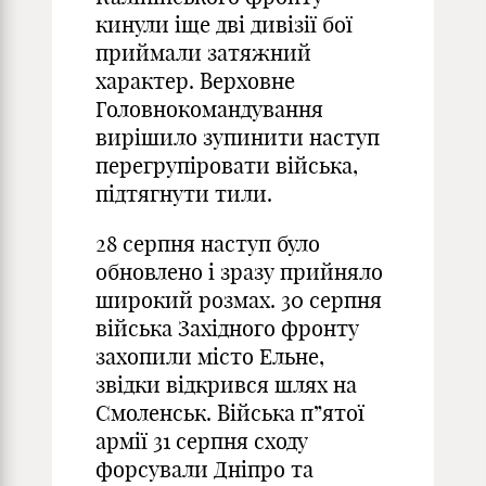
кинули іще дві дивізії бої
приймали затяжний
характер. Верховне
Головнокомандування
вирішило зупинити наступ
перегрупіровати війська,
підтягнути тили.
28 серпня наступ було
обновлено і зразу прийняло
широкий розмах. 30 серпня
війська Західного фронту
захопили місто Ельне,
звідки відкрився шлях на
Смоленськ. Війська п”ятої
армії 31 серпня сходу
форсували Дніпро та