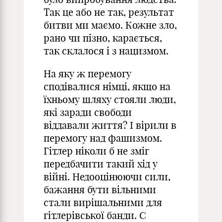
Так це або не так, результат
битви ми маємо. Кожне зло,
рано чи пізно, карається,
так склалося і з нацизмом.
На яку ж перемогу
сподівалися німці, якщо на
їхньому шляху стояли люди,
які заради свободи
віддавали життя? І вірили в
перемогу над фашизмом.
Гітлер ніколи б не зміг
передбачити такий хід у
війні. Недооцінюючи сили,
бажання бути вільними
стали вирішальними для
гітлерівської банди. С