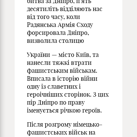
битва за Дніпро, п’ять
десятиліть відділяють нас
від того часу, коли
Радянська Армія Сходу
форсировала Дніпро,
визволила столицю
України — місто Київ, та
нанесли тяжкі втрати
фашистським військам.
Вписала в історію війни
одну із славетних і
героічніших сторінок. З цих
пір Дніпро по праву
іменується річкою героїв.
Після розгрому німецько-
фашистських військ на