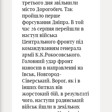
третього дня звільнили
місто Дорогобич. Так
пройшло перше
форсування Дніпра. В той
час 26 серпня перейшли в
наступ війська
Центрального фронту під
командуванням генерала
армії К.К.Рокосовського.
Головний удар фронт
наносив в направленні на
Івськ, Новгород-
Сіверський. Ворог, як і в
інших битвах вів
жорстокий бій, в результаті
чого, наступи радянський
військ йшли в декількох