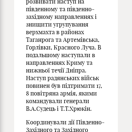
розвивати наступ на
південному та південно-
західному направленнях і
знищити угрупування
верхмахта в районах
Таганрога та Артемівська,
Горлівки, Красного Луча. В
подальшому наступали в
направленнях Криму та
нижньої течії Дніпра.
Наступ радянських військ
повинен був підтримати 17,
8 повітряна армія, якими
командували генерали
В.А.Судець і Т.Т.Хрюкін.
Координували дії Південно-
Західного та Західного