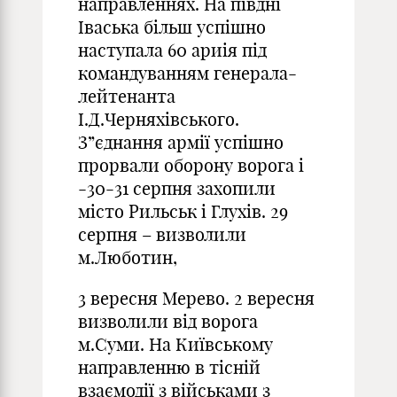
направленнях. На півдні
Іваська більш успішно
наступала 60 ариія під
командуванням генерала-
лейтенанта
І.Д.Черняхівського.
З”єднання армії успішно
прорвали оборону ворога і
-30-31 серпня захопили
місто Рильськ і Глухів. 29
серпня – визволили
м.Люботин,
3 вересня Мерево. 2 вересня
визволили від ворога
м.Суми. На Київському
направленню в тісній
взаємодії з військами з