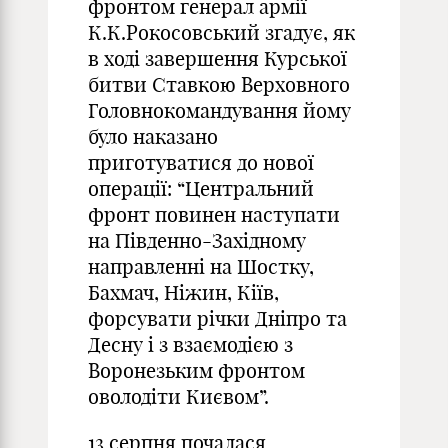
фронтом генерал армії
К.К.Рокосовський згадує, як
в ході завершення Курської
битви Ставкою Верховного
Головнокомандування йому
було наказано
приготуватися до нової
операції: “Центральний
фронт повинен наступати
на Південно-Західному
направленні на Шостку,
Бахмач, Ніжин, Кіїв,
форсувати річки Дніпро та
Десну і з взаємодією з
Воронезьким фронтом
оволодіти Києвом”.
13 серпня почалася