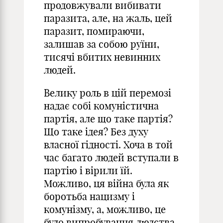
продовжували вибивати
паразита, але, на жаль, цей
паразит, помираючи,
залишав за собою руїни,
тисячі вбитих невинних
людей.
Велику роль в цій перемозі
надає собі комуністична
партія, але що таке партія?
Що таке ідея? Без духу
власної гідності. Хоча в той
час багато людей вступали в
партію і вірили їй.
Можливо, ця війна була як
боротьба нацизму і
комунізму, а, можливо, це
було випробування людства.