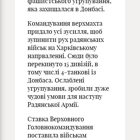
фашистського угрупування,
яка захищалася в Донбасі.
Командування верхмахта
придало усі зусилля, щоб
зупинити рух радянських
військ на Харківському
напрваленні. Сюди було
перекинуто 15 дивізій, в
тому числі 4-танкові із
Донбаса. Ослаблені
угрупування, зробили дуже
чудові умови для наступу
Радянської Армії.
Ставка Верховного
Головнокомандування
поставила військам