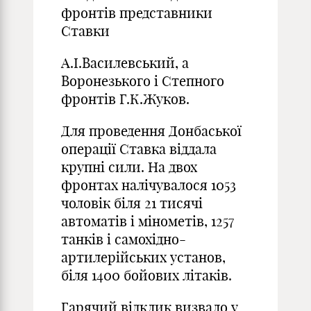
фронтів представники
Ставки
А.І.Василевський, а
Воронезького і Степного
фронтів Г.К.Жуков.
Для проведення Донбаської
операції Ставка віддала
крупні сили. На двох
фронтах налічувалося 1053
чоловік біля 21 тисячі
автоматів і мінометів, 1257
танків і самохідно-
артилерійських установ,
біля 1400 бойових літаків.
Гарячий відклик визвало у