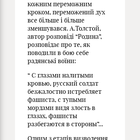
кожним переможним
кроком, переможений дух
все більше і більше
зменшувався. А.Толстой,
автор розповіді “Родина”,
розповідає про те, як
поводили в бою себе
радянські воїни:
“ С глазами налитыми
кровью, русский солдат
безжалостно истребляет
фашиста, с тупыми
мордами видя злость в
глазах, фашисты
разбегаются в стороны”...
Одним з етапів визволення