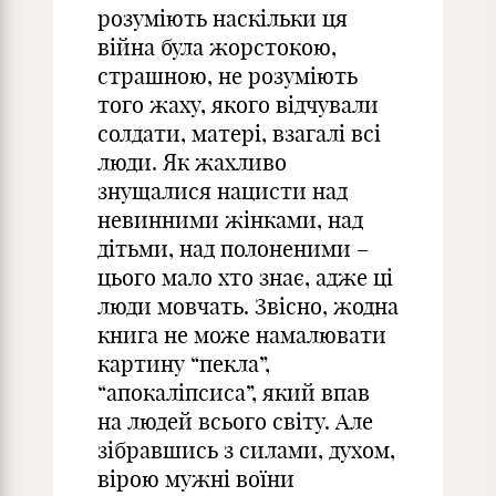
розуміють наскільки ця
війна була жорстокою,
страшною, не розуміють
того жаху, якого відчували
солдати, матері, взагалі всі
люди. Як жахливо
знущалися нацисти над
невинними жінками, над
дітьми, над полоненими –
цього мало хто знає, адже ці
люди мовчать. Звісно, жодна
книга не може намалювати
картину “пекла”,
“апокаліпсиса”, який впав
на людей всього світу. Але
зібравшись з силами, духом,
вірою мужні воїни