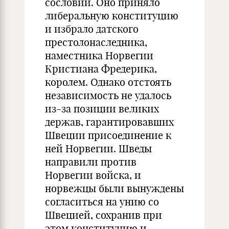
сословий. Оно приняло
либеральную конституцию
и избрало датского
престолонаследника,
наместника Норвегии
Кристиана Фредерика,
королем. Однако отстоять
независимость не удалось
из-за позиции великих
держав, гарантировавших
Швеции присоединение к
ней Норвегии. Шведы
направили против
Норвегии войска, и
норвежцы были вынуждены
согласиться на унию со
Швецией, сохранив при
этом конституцию и