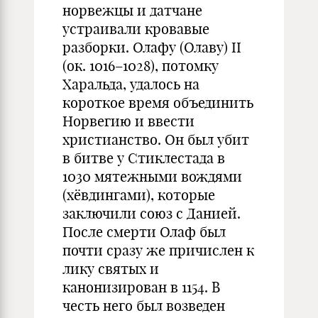
норвежцы и датчане
устраивали кровавые
разборки. Олафу (Олаву) II
(ок. 1016–1028), потомку
Харальда, удалось на
короткое время объединить
Норвегию и ввести
христианство. Он был убит
в битве у Стиклестада в
1030 мятежными вождями
(хёвдингами), которые
заключили союз с Данией.
После смерти Олаф был
почти сразу же причислен к
лику святых и
канонизирован в 1154. В
честь него был возведен