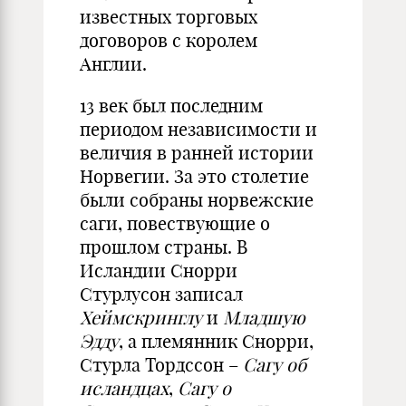
известных торговых
договоров с королем
Англии.
13 век был последним
периодом независимости и
величия в ранней истории
Норвегии. За это столетие
были собраны норвежские
саги, повествующие о
прошлом страны. В
Исландии Снорри
Стурлусон записал
Хеймскринглу
и
Младшую
Эдду
, а племянник Снорри,
Стурла Тордссон –
Сагу об
исландцах
,
Сагу о