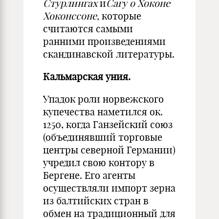
Стурлингах
и
Сагу о Хоконе
Хоконссоне,
которые
считаются самыми
ранними произведениями
скандинавской литературы.
Кальмарская уния.
Упадок роли норвежского
купечества наметился ок.
1250, когда Ганзейский союз
(объединявший торговые
центры северной Германии)
учредил свою контору в
Бергене. Его агенты
осуществляли импорт зерна
из балтийских стран в
обмен на традиционный для