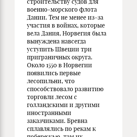
строительству судов для
военно-морского флота
Дании. Тем не менее из-за
участия в войнах, которые
вела Дания, Норвегия была
вынуждена навсегда
уступить Швеции три
приграничных округа.
Около 1550 в Норвегии
появились первые
лесопильни, что
способствовало развитию
торговли лесом с
голландскими и другими
иностранными
заказчиками. Бревна
сплавлялись по рекам к
побережью, там их