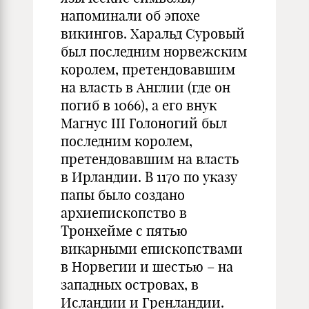
напоминали об эпохе
викингов. Харальд Суровый
был последним норвежским
королем, претендовавшим
на власть в Англии (где он
погиб в 1066), а его внук
Магнус III Голоногий был
последним королем,
претендовавшим на власть
в Ирландии. В 1170 по указу
папы было создано
архиепископство в
Тронхейме с пятью
викарными епископствами
в Норвегии и шестью – на
западных островах, в
Исландии и Гренландии.