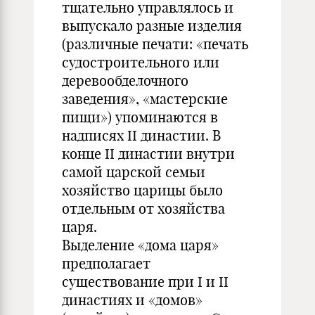
тщательно управлялось и
выпускало разные изделия
(различные печати: «печать
судостроительного или
деревообделочного
заведения», «мастерские
пищи») упоминаются в
надписях II династии. В
конце II династии внутри
самой царской семьи
хозяйство царицы было
отдельным от хозяйства
царя.
Выделение «дома царя»
предполагает
существование при I и II
династиях и «домов»