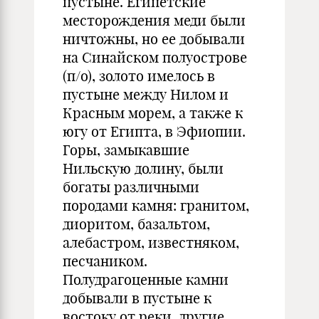
пустыне. Египетские
месторождения меди были
ничтожны, но ее добывали
на Синайском полуострове
(п/о), золото имелось в
пустыне между Нилом и
Красным морем, а также к
югу от Египта, в Эфиопии.
Горы, замыкавшие
Нильскую долину, были
богаты различными
породами камня: гранитом,
диоритом, базальтом,
алебастром, известняком,
песчаником.
Полудрагоценные камни
добывали в пустыне к
востоку от реки, другие