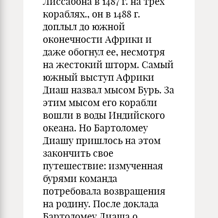
Лиссабона в 1487 г. на трех
кораблях., он в 1488 г.
доплыл до южной
оконечности Африки и
даже обогнул ее, несмотря
на жестокий шторм. Самый
южный выступ Африки
Диаш назвал мысом Бурь. За
этим мысом его корабли
вошли в воды Индийского
океана. Но Бартоломеу
Диашу пришлось на этом
закончить свое
путешествие: измученная
бурями команда
потребовала возвращения
на родину. После доклада
Бартоломеу Диаша о