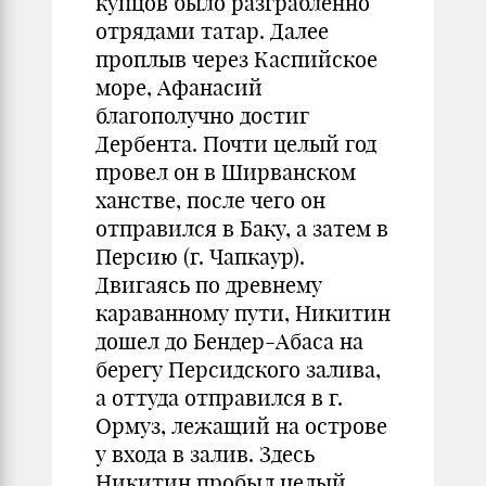
купцов было разграбленно
отрядами татар. Далее
проплыв через Каспийское
море, Афанасий
благополучно достиг
Дербента. Почти целый год
провел он в Ширванском
ханстве, после чего он
отправился в Баку, а затем в
Персию (г. Чапкаур).
Двигаясь по древнему
караванному пути, Никитин
дошел до Бендер-Абаса на
берегу Персидского залива,
а оттуда отправился в г.
Ормуз, лежащий на острове
у входа в залив. Здесь
Никитин пробыл целый