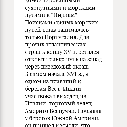
комбинированными
сухопутными и морскими
путями к “Индиям”.
Поисками южных морских
путей тогда занималась
только Португалия. Для
прочих атлантических
стран к концу XV в. остался
открыт только путь на запад
через неведомый океан.
В самом начале XVI в., в
одном из плаваний к
берегам Вест-Индии
участвовал выходец из
Италии, торговый делец
Америго Веспуччи. Побывав
у берегов Южной Америки,
он пришел к мысли, что