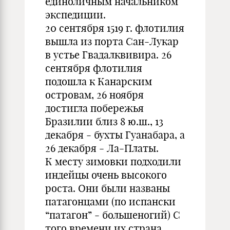
единоличным начальником
экспедиции.
20 сентября 1519 г. флотилия
вышла из порта Сан-Лукар
в устье Гвадалквивира. 26
сентября флотилия
подошла к Канарским
островам, 26 ноября
достигла побережья
Бразилии близ 8 ю.ш., 13
декабря - бухты Гуанабара, а
26 декабря - Ла-Платы.
К месту зимовки подходили
индейцы очень высокого
роста. Они были названы
патагонцами (по испански
“патагон” - большеногий) С
того времени их страна