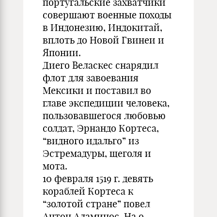
португальские захватчики
совершают военные походы
в Индонезию, Индокитай,
вплоть до Новой Гвинеи и
Японии.
Диего Веласкес снарядил
флот для завоевания
Мексики и поставил во
главе экспедиции человека,
пользовавшегося любовью
солдат, Эрнандо Кортеса,
“видного идальго” из
Эстремадуры, щеголя и
мота.
10 февраля 1519 г. девять
кораблей Кортеса к
“золотой стране” повел
Антон Аламинос. На о.