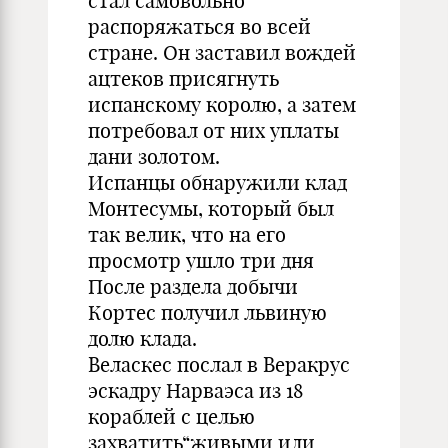
стал самовольно
распоряжаться во всей
стране. Он заставил вождей
ацтеков присягнуть
испанскому королю, а затем
потребовал от них уплаты
дани золотом.
Испанцы обнаружили клад
Монтесумы, который был
так велик, что на его
просмотр ушло три дня
После раздела добычи
Кортес получил львиную
долю клада.
Веласкес послал в Веракрус
эскадру Нарваэса из 18
кораблей с целью
захватить“живыми или