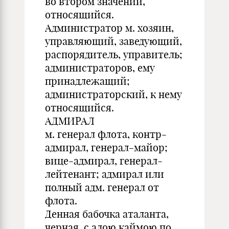
во втором значении,
относящийся.
Администратор м. хозяин,
управляющий, заведующий,
распорядитель, управитель;
администраторов, ему
принадлежащий;
администраторский, к нему
относящийся.
АДМИРАЛ
м. генерал флота, контр-
адмирал, генерал-майор;
вице-адмирал, генерал-
лейтенант; адмирал или
полный адм. генерал от
флота.
Денная бабочка аталанта,
черная, с алою каймою по