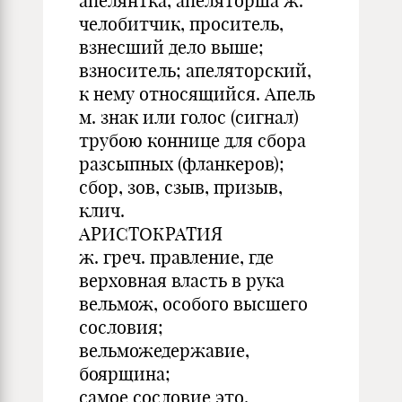
апелянтка, апеляторша ж.
челобитчик, проситель,
взнесший дело выше;
взноситель; апеляторский,
к нему относящийся. Апель
м. знак или голос (сигнал)
трубою коннице для сбора
разсыпных (фланкеров);
сбор, зов, сзыв, призыв,
клич.
АРИСТОКРАТИЯ
ж. греч. правление, где
верховная власть в рука
вельмож, особого высшего
сословия;
вельможедержавие,
боярщина;
самое сословие это,