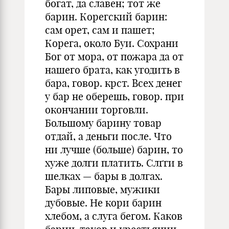
богат, да славен; тот же
барин. Корегский барин:
сам орет, сам и пашет;
Корега, около Буи. Сохрани
Бог от мора, от пожара да от
нашего брата, как угодить в
бара, говор. крст. Всех денег
у бар не оберешь, говор. при
окончании торговли.
Большому барину товар
отдай, а деньги после. Что
ни лучше (больше) барин, то
хуже долги платить. Слґги в
шелках — бары в долгах.
Бары липовые, мужики
дубовые. Не кори барин
хлебом, а слуга бегом. Каков