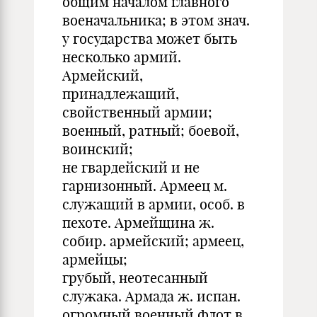
общим началом главного
военачальника; в этом знач.
у государства может быть
несколько армий.
Армейский,
принадлежащий,
свойственный армии;
военный, ратный; боевой,
воинский;
не гвардейский и не
гарнизонный. Армеец м.
служащий в армии, особ. в
пехоте. Армейщина ж.
собир. армейский; армеец,
армейцы;
грубый, неотесанный
служака. Армада ж. испан.
огромный военный флот в