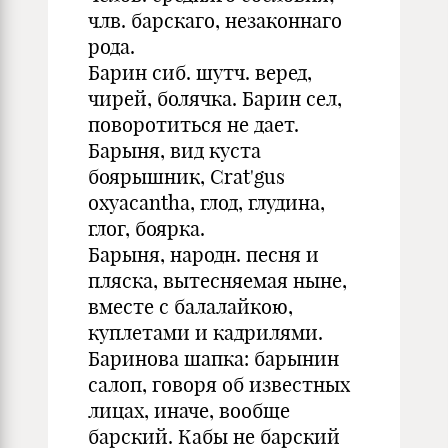
члв. барскаго, незаконнаго
рода.
Барин сиб. шутч. веред,
чирей, болячка. Барин сел,
поворотиться не дает.
Барыня, вид куста
боярышник, Crat'gus
oxyacantha, глод, глудина,
глог, боярка.
Барыня, народн. песня и
пляска, вытесняемая ныне,
вместе с балалайкою,
куплетами и кадрилями.
Баринова шапка: барынин
салоп, говоря об известных
лицах, иначе, вообще
барский. Кабы не барский