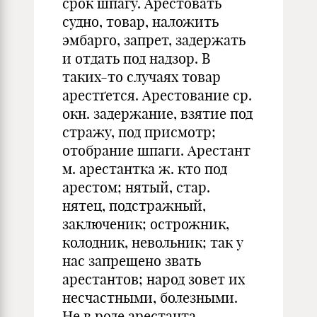
срок шпагу. Арестовать
судно, товар, наложить
эмбарго, запрет, задержать
и отдать под надзор. В
таких-то случаях товар
арестґется. Арестование ср.
окн. задержание, взятие под
стражу, под присмотр;
отобрание шпаги. Арестант
м. арестантка ж. кто под
арестом; нятый, стар.
нятец, подстражный,
заключеник; острожник,
колодник, невольник; так у
нас запрещено звать
арестантов; народ зовет их
несчастными, болезными.
Не в роде арестанта,