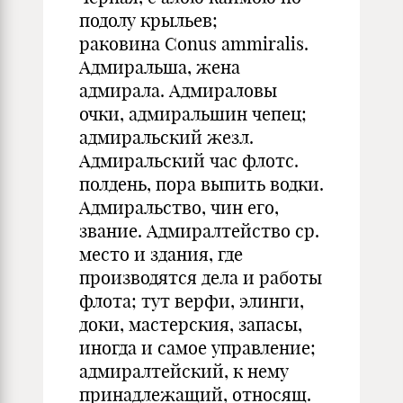
подолу крыльев;
раковина Conus ammiralis.
Адмиральша, жена
адмирала. Адмираловы
очки, адмиральшин чепец;
адмиральский жезл.
Адмиральский час флотс.
полдень, пора выпить водки.
Адмиральство, чин его,
звание. Адмиралтейство ср.
место и здания, где
производятся дела и работы
флота; тут верфи, элинги,
доки, мастерския, запасы,
иногда и самое управление;
адмиралтейский, к нему
принадлежащий, относящ.