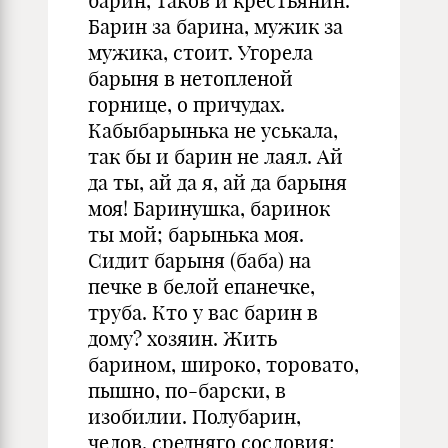
барин, таков и крестьянин.
Барин за барина, мужик за
мужика, стоит. Угорела
барыня в нетопленой
горнице, о причудах.
Кабыбарынька не уськала,
так бы и барин не лаял. Ай
да ты, ай да я, ай да барыня
моя! Баринушка, баринок
ты мой; барынька моя.
Сидит барыня (баба) на
печке в белой епанечке,
труба. Кто у вас барин в
дому? хозяин. Жить
барином, широко, торовато,
пышно, по-барски, в
изобилии. Полубарин,
челов. средняго сословия;