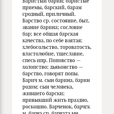
Баристый барин; баристые
приемы, барский, барам
сродный, приличный.
Барство ср. состояние, быт,
звание барина; сословие
бар; все общая барская
качества, по себе взятая;
хлебосольство, тороватость,
властолюбие, тщеславие,
спесь ипр. Поповство —
холопство; дьяконство —
барство, говорят попы.
Барич м. сын барина, барин
родом; сын человека,
жившего барски;
привыкший жить праздно,
роскошно. Барченок, барчґк
м. барча ср. барчата мн.