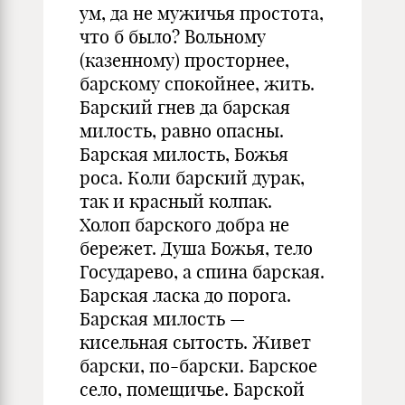
ум, да не мужичья простота,
что б было? Вольному
(казенному) просторнее,
барскому спокойнее, жить.
Барский гнев да барская
милость, равно опасны.
Барская милость, Божья
роса. Коли барский дурак,
так и красный колпак.
Холоп барского добра не
бережет. Душа Божья, тело
Государево, а спина барская.
Барская ласка до порога.
Барская милость —
кисельная сытость. Живет
барски, по-барски. Барское
село, помещичье. Барской