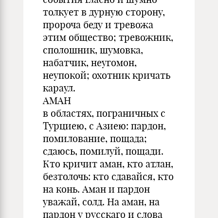
толкует в дурную сторону,
пророча беду и тревожа
этим общество; тревожник,
сполошник, шумовка,
набатчик, неугомон,
неупокой; охотник кричать
караул.
АМАН
в областях, пограничных с
Турциею, с Азиею: пардон,
помилование, пощада;
сдаюсь, помилуй, пощади.
Кто кричит аман, кто атлан,
безтолочь: кто сдавайся, кто
на конь. Аман и пардон
уважай, солд. На аман, на
пардон у русскаго и слова