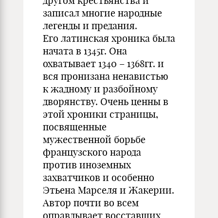
другом крестьянства и
записал многие народные
легенды и предания.
Его латинская хроника была
начата в 1345г. Она
охватывает 1340 – 1368гг. и
вся пронизана ненавистью
к жадному и разбойному
дворянству. Очень ценны в
этой хроники страницы,
посвященные
мужественной борьбе
французского народа
против иноземных
захватчиков и особенно
Этьена Марселя и Жакерии.
Автор почти во всем
оправдывает восставших