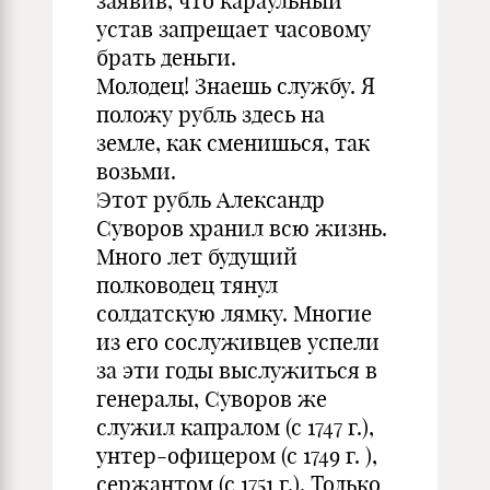
заявив, что караульный
устав запрещает часовому
брать деньги.
Молодец! Знаешь службу. Я
положу рубль здесь на
земле, как сменишься, так
возьми.
Этот рубль Александр
Суворов хранил всю жизнь.
Много лет будущий
полководец тянул
солдатскую лямку. Многие
из его сослуживцев успели
за эти годы выслужиться в
генералы, Суворов же
служил капралом (с 1747 г.),
унтер-офицером (с 1749 г. ),
сержантом (с 1751 г.). Только