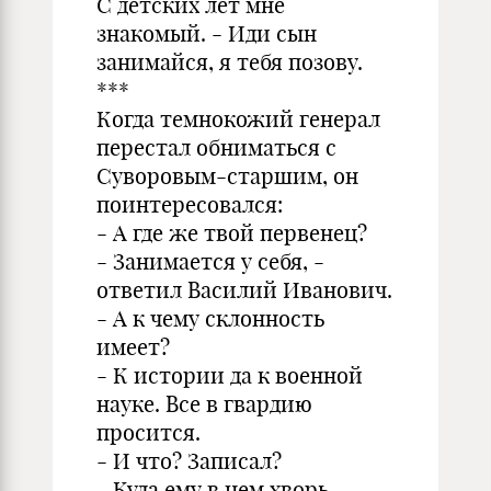
С детских лет мне
знакомый. - Иди сын
занимайся, я тебя позову.
***
Когда темнокожий генерал
перестал обниматься с
Суворовым-старшим, он
поинтересовался:
- А где же твой первенец?
- Занимается у себя, -
ответил Василий Иванович.
- А к чему склонность
имеет?
- К истории да к военной
науке. Все в гвардию
просится.
- И что? Записал?
- Куда ему в нем хворь