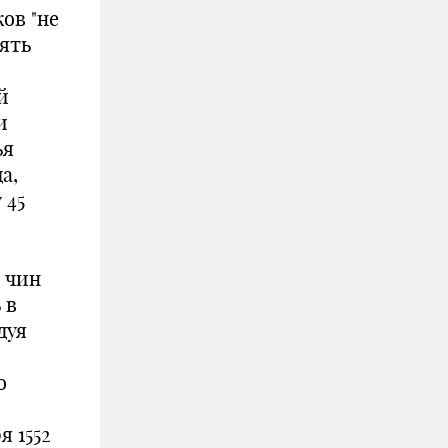
ов "не
оять
й
и
ья
а,
 45
 чин
 в
дуя
о
я 1552