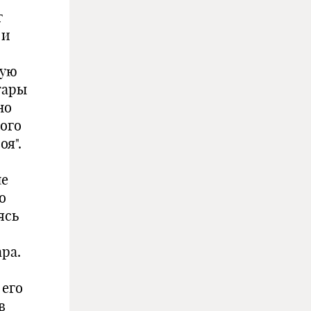
г
 и
кую
тары
но
ого
оя".
ле
о
ясь
ра.
 его
в