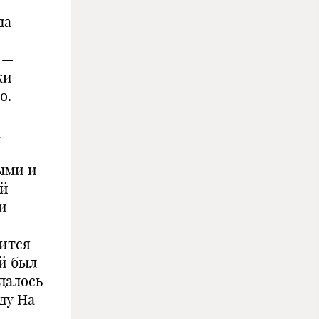
да
 —
жи
о.
а
ыми и
ий
и
вится
ий был
удалось
ду На