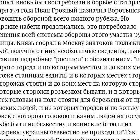
опыт вновь был востребован в борьбе с татарам
аря 1571 года Иван Грозный назначил Воротынс
оводить обороной всего южного рубежа. Но
арские набеги продолжались, это потребовало
енения всей системы обороны этого участка р
ницы. Князь собрал в Москву знатоков "польск
жб", получив от них необходимые сведения, дья
тавили подробные "росписи" с обозначением, "и
орого города и по которым местом и до коих м
гоже станицам ездити, и в которых местех ст
сторожах стояти и до коих мест на которую ст
которые сторожи розъездом бывати, и в котор
тех головам на поле стояти для береженья от п
нских людей, и из которых городов и по кольку
овек с которою головою и каким людем на госу
жбе быти не безвестну и воинские б люди на
ударевы украины безвестно не приходили".Так