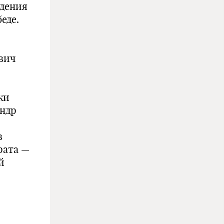
адения
еде.
вич
ки
андр
в
рата —
й