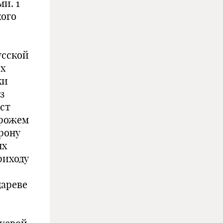
и. 1
кого
усской
их
ки
з
ест
орожем
орону
ых
риходу
дареве