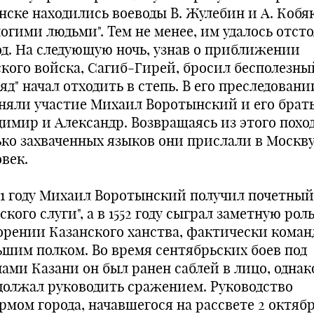
нске находились воеводы В. Жулебин и А. Кобяк
огими людьми". Тем не менее, им удалось отст
од. На следующую ночь, узнав о приближении
ского войска, Сагиб-Гирей, бросил бесполезны
яд" начал отходить в степь. В его преследовани
няли участие Михаил Воротынский и его брат
димир и Александр. Возвращаясь из этого поход
ько захваченных языков они прислали в Москву
век.
551 году Михаил Воротынский получил почетный
ского слуги", а в 1552 году сыграл заметную роль
орении Казанского ханства, фактически коман
ьшим полком. Во время сентябрьских боев под
нами Казани он был ранен саблей в лицо, однак
должал руководить сражением. Руководство
мом города, начавшегося на рассвете 2 октябр