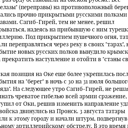
релазы" (переправы) на противоположный бере
зались прочно прикрытыми русскими полками
тавами. Сагиб-Гирей, тем не менее, решил
рываться, надеясь на прибывшую с ним турец
иллерию. Под прикрытием пушечного огня, та
ли переправляться через реку в своих "тарах", 
бытие новых русских полков вынудило крымск
 прекратить наступление и отойти в "станы св
ская позиция на Оке еще более укрепилась пос
ытия на "берег" в ночь с 30 на 31 июля большог
ряда". На следующее утро Сагиб-Гирей, не реша
инать чреватое гибелью всей армии сражение,
тупил от Оки, решив изменить направление уда
войска двинулись на Пронск. 3 августа татары
ли к этому городу и начали штурм, подвергнув
ьному артиллерийскому обстрелу. В это время 