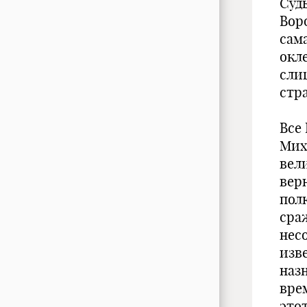
Суд
Воро
сам
окл
сли
стр
Все
Миха
вел
вер
пол
сра
нес
изве
назн
врем
это