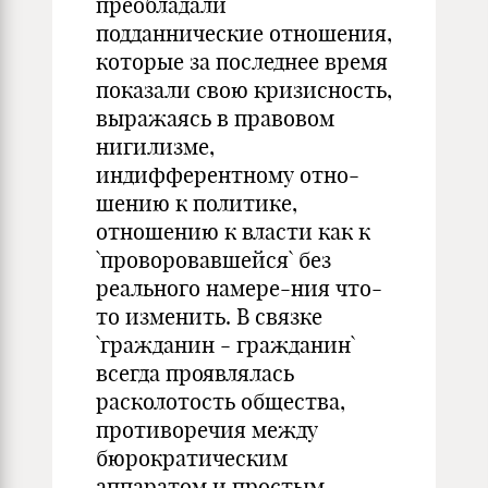
преобладали
подданнические отношения,
которые за последнее время
показали свою кризисность,
выражаясь в правовом
нигилизме,
индифферентному отно-
шению к политике,
отношению к власти как к
`проворовавшейся` без
реального намере-ния что-
то изменить. В связке
`гражданин - гражданин`
всегда проявлялась
расколотость общества,
противоречия между
бюрократическим
аппаратом и простым