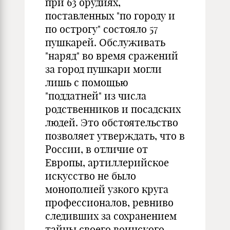
при 63 орудиях,
поставленных "по городу и
по острогу" состояло 57
пушкарей. Обслуживать
"наряд" во время сражений
за город пушкари могли
лишь с помощью
"поддатней" из числа
родственников и посадских
людей. Это обстоятельство
позволяет утверждать, что в
России, в отличие от
Европы, артиллерийское
искусство не было
монополией узкого круга
профессионалов, ревниво
следивших за сохранением
тайны своего воинского