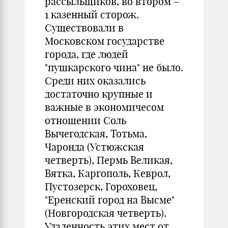
рассыльщиков, во втором –
1 казенный сторож.
Существовали в
Московском государстве
города, где людей
"пушкарского чина" не было.
Среди них оказались
достаточно крупные и
важные в экономичесом
отношении Соль
Вычегодская, Тотьма,
Чаронда (Устюжская
четверть), Пермь Великая,
Вятка, Каргополь, Кеврол,
Пустозерск, Гороховец,
"Еренский город на Высме"
(Новгородская четверть).
Удаленность этих мест от