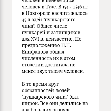
человек в Веневе до 48
человек в Туле. В 1545-1546 гг.
в Новгороде насчитывалось
45 людей "пушкарского
чина". Общее число
пушкарей и затинщиков
для XVI в. неизвестно. По
предположению П.П.
Епифанова общая
численность их в этом
столетии достигала не
менее двух тысяч человек.
В то время круг
обязанностей людей
"пушкарского чина" был
широк. Все они делились на
два больших разряда –