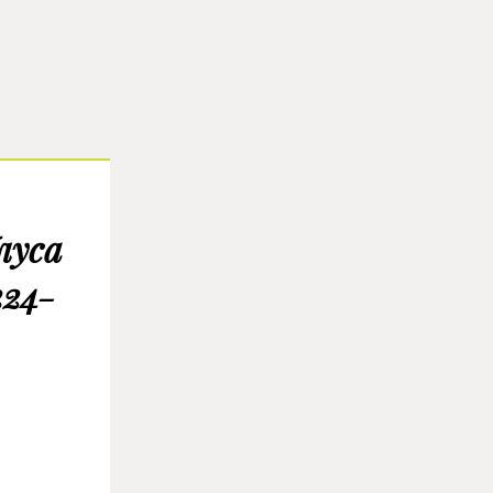
луса
224-