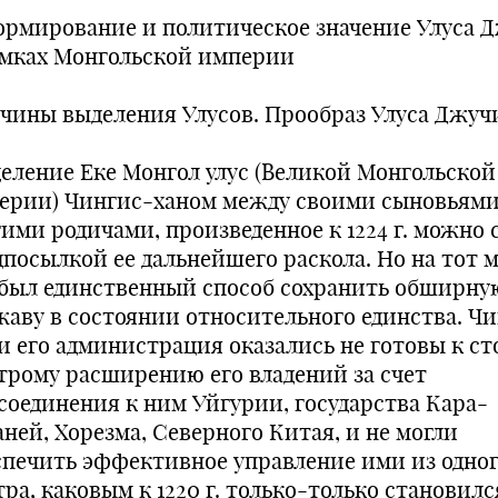
Формирование и политическое значение Улуса 
амках Монгольской империи
чины выделения Улусов. Прообраз Улуса Джуч
деление Еке Монгол улус (Великой Монгольской
ерии) Чингис-ханом между своими сыновьями
гими родичами, произведенное к 1224 г. можно 
дпосылкой ее дальнейшего раскола. Но на тот 
 был единственный способ сохранить обширну
жаву в состоянии относительного единства. Ч
 и его администрация оказались не готовы к ст
трому расширению его владений за счет
соединения к ним Уйгурии, государства Кара-
аней, Хорезма, Северного Китая, и не могли
спечить эффективное управление ими из одно
ра, каковым к 1220 г. только-только становилс