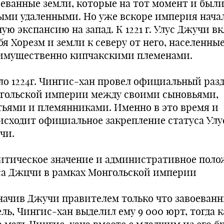
оеванные земли, которые на тот момент и был
ыми удаленными. Но уже вскоре империя нача
ую экспансию на запад. К 1221 г. Улус Джучи в
бя Хорезм и земли к северу от него, населенны
имущественно кипчакскими племенами.
ло 1224г. Чингис-хан провел официальный раз
гольской империи между своими сыновьями,
тьями и племянниками. Именно в это время и
исходит официальное закрепление статуса Улу
чи.
итическое значение и административное пол
са Джцчи в рамках Монгольской империи
начив Джучи правителем только что завоеван
ль, Чингис-хан выделил ему 9 000 юрт, тогда к