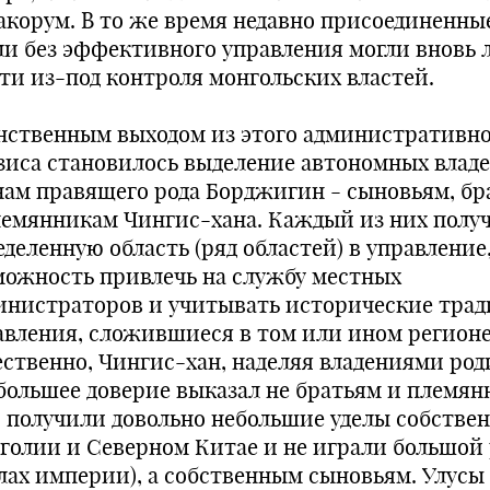
акорум. В то же время недавно присоединенны
ли без эффективного управления могли вновь 
ти из-под контроля монгольских властей.
нственным выходом из этого административн
зиса становилось выделение автономных влад
нам правящего рода Борджигин - сыновьям, бр
лемянникам Чингис-хана. Каждый из них полу
еделенную область (ряд областей) в управление
можность привлечь на службу местных
инистраторов и учитывать исторические тра
авления, сложившиеся в том или ином регионе
ественно, Чингис-хан, наделяя владениями род
большее доверие выказал не братьям и племя
и получили довольно небольшие уделы собствен
голии и Северном Китае и не играли большой
елах империи), а собственным сыновьям. Улусы