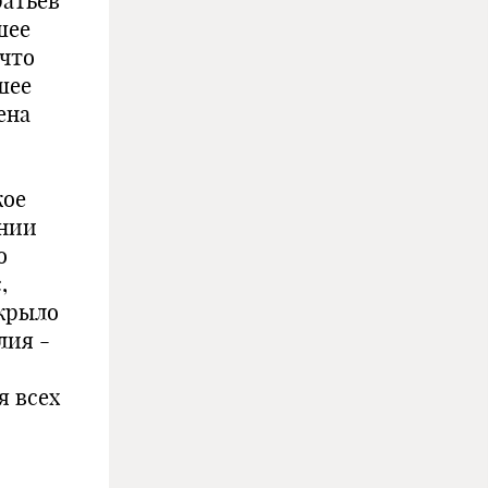
ратьев
шее
 что
шее
ена
кое
ении
о
,
 крыло
лия -
я всех