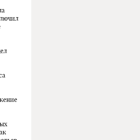
и
ла
ключил
е
дел
са
ожение
ных
ак