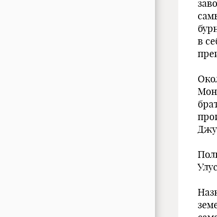
зав
сам
бурн
в се
пре
Око
Мон
бра
про
Джу
Пол
Улу
Наз
земе