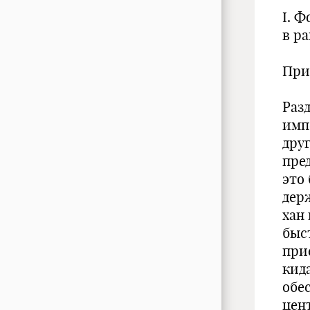
I. 
в р
При
Раз
имп
дру
пре
это
дер
хан
быс
при
кид
обе
цент