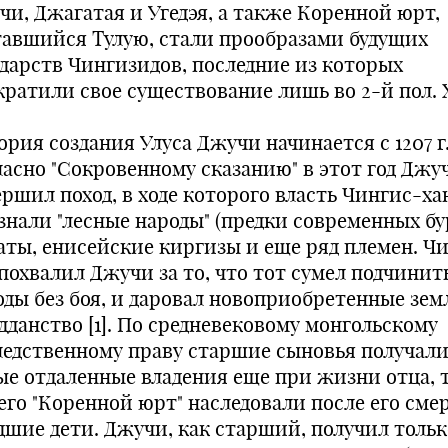
чи, Джагатая и Угедэя, а также Коренной юрт,
тавшийся Тулую, стали прообразами будущих
ударств Чингизидов, последние из которых
кратили свое существование лишь во 2-й пол. X
ория создания Улуса Джучи начинается с 1207 г
ласно "Сокровенному сказанию" в этот год Джу
ершил поход, в ходе которого власть Чингис-ха
знали "лесные народы" (предки современных бу
аты, енисейские киргизы и еще ряд племен. Ч
 похвалил Джучи за то, что тот сумел подчинит
оды без боя, и даровал новоприобретенные зем
дданство [1]. По средневековому монгольскому
ледственному праву старшие сыновья получал
ые отдаленные владения еще при жизни отца, 
 его "Коренной юрт" наследовали после его сме
дшие дети. Джучи, как старший, получил тольк