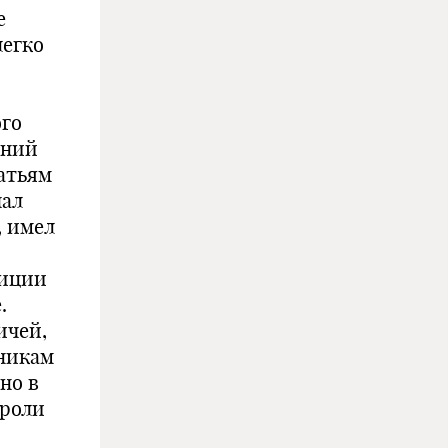
е
легко
ого
ений
атьям
чал
, имел
диции
.
ичей,
нникам
но в
 роли