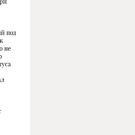
при
ый под
к
о не
ю
туса
ал
с