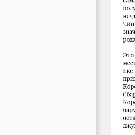
сам
пол
неуд
Чин
зна
род
Это
мес
Еке
при
Кор
("б
Кор
бар
ост
джун