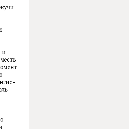
Джучи
и
 и
счесть
момент
ю
ингис-
оль
го
я