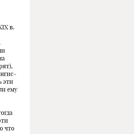
IX в.
.
чи
на
рят),
ингис-
ь эти
ли ему
и
тогда
рти
о что