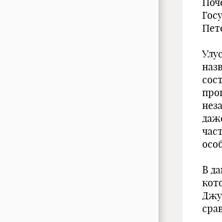
Поч
Гос
Пете
Улу
наз
сос
про
нез
даж
час
осо
В д
кот
Джу
сра