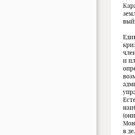
Кар
зем
вый
Еди
кри
чле
и п
опр
воз
адм
упр
Ест
наи
(он
Мон
в д