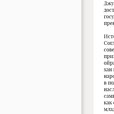
Джу
дос
гос
пре
Ист
Сог
сов
при
ойр
хан
нар
в по
нас
сам
как
мла