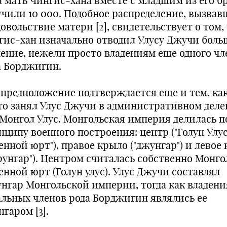
а мать Чингис-хана вместе с младшим из его б
учили 10 000. Подобное распределение, вызвав
овольствие матери [2], свидетельствует о том,
гис-хан изначально отводил Улусу Джучи боль
чение, нежели просто владениям еще одного чл
а Борджигин.
 предположение подтверждается еще и тем, ка
то занял Улус Джучи в административном дел
 Монгол Улус. Монгольская империя делилась п
нципу военного построения: центр ("Голун Улус
енной юрт"), правое крыло ("джунгар") и левое
арунгар"). Центром считалась собственно Монго
енной юрт (Голун улус). Улус Джучи составлял
унгар Монгольской империи, тогда как владени
альных членов рода Борджигин являлись ее
гаром [3].