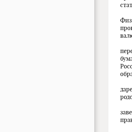
стат
Физ
про
валю
пер
бум
Рос
обр
дар
род
зав
пра