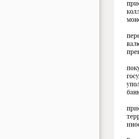
при
кол
мон
пер
вал
пре
пок
гос
упо
бан
при
тер
ино