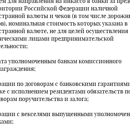
ем для направления на инкассо в банки за пре
ритории Российской Федерации наличной
странной валюты и чеков (в том числе дорожн
ов), номинальная стоимость которых указана в
странной валюте, не для целей осуществления
ическими лицами предпринимательской
тельности;
ата уполномоченным банкам комиссионного
награждения;
рации по договорам с банковскими гарантиями
же с исполнением резидентами обязательств п
оворам поручительства и залога;
рации с векселями выпущенными уполномоче
ками;