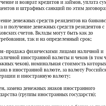
учение и возврат кредитов и займов, уплата су
центов и штрафных санкций по этим договора
сение денежных средств резидентов на банков
та и получение денежных средств резидентов с
ковских счетов. Вклады могут быть как до
требования, так и на определенный срок;
ля-продажа физическими лицами наличной и
наличной иностранной валюты и чеков (в том 
ожных чеков), номинальная стоимость которы
зана в иностранной валюте, за валюту Российс
ерации и иностранную валюту;
ен, замена денежных знаков иностранного
ударства (группы иностранных государств);