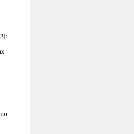
З):
ых
 по