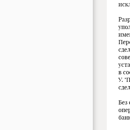
иск
Раз
упо
имен
Пер
сде
сов
уст
в со
У. 
сде
Без
опе
банк