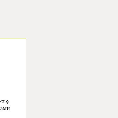
ьи 9
тами