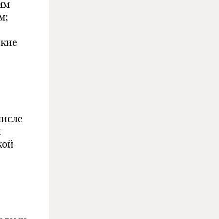
мм
м;
ские
числе
х
кой