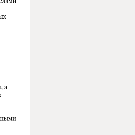
делами
ых
, а
о
нными