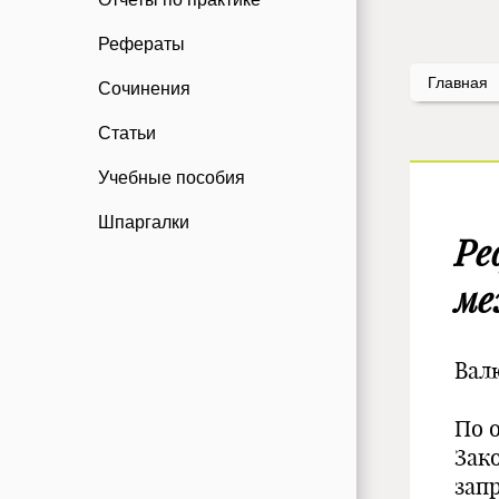
Рефераты
Главная
Сочинения
Статьи
Учебные пособия
Шпаргалки
Ре
ме
Вал
По 
Зак
зап