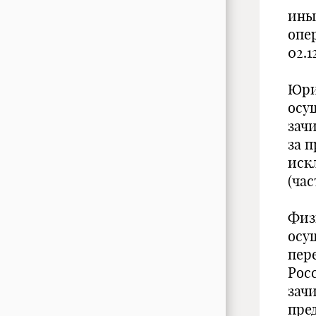
ины
опе
02.1
Юри
осу
зач
за 
иск
(час
Физ
осу
пер
Рос
зачи
пре