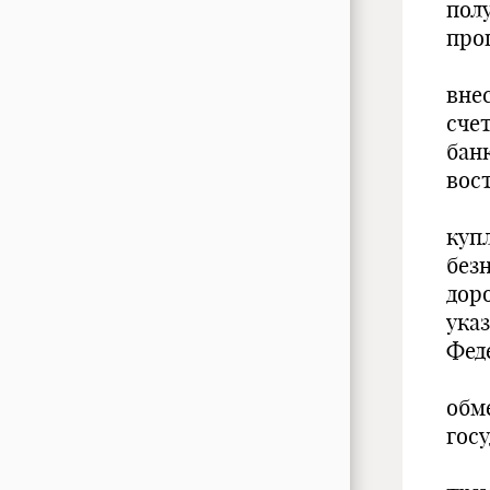
пол
про
вне
сче
бан
вос
куп
без
дор
ука
Фед
обм
гос