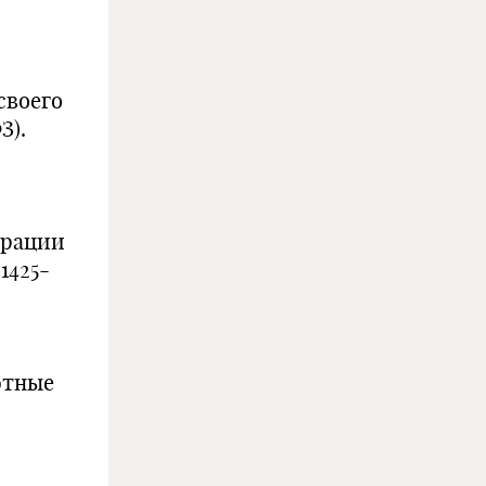
своего
З).
ерации
1425-
ютные