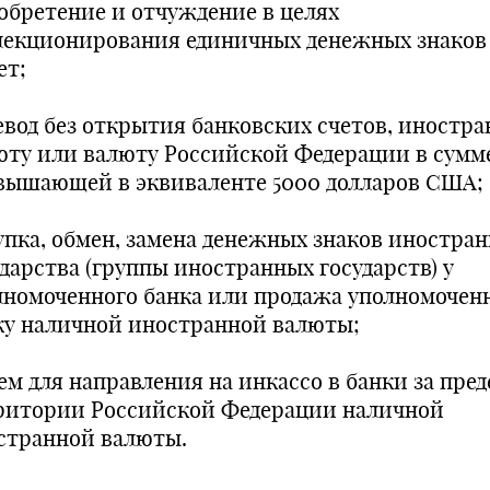
обретение и отчуждение в целях
лекционирования единичных денежных знаков
ет;
евод без открытия банковских счетов, иностр
юту или валюту Российской Федерации в сумме
вышающей в эквиваленте 5000 долларов США;
упка, обмен, замена денежных знаков иностран
ударства (группы иностранных государств) у
лномоченного банка или продажа уполномочен
ку наличной иностранной валюты;
ем для направления на инкассо в банки за пре
ритории Российской Федерации наличной
странной валюты.