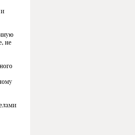
 и
анную
, не
ного
ному
делами