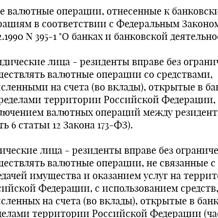
е валютные операции, отнесенные к банковск
рациям в соответствии с Федеральным Законо
2.1990 N 395-1 "О банках и банковской деятельно
дические лица - резиденты вправе без огран
ществлять валютные операции со средствами,
исленными на счета (во вклады), открытые в ба
пределами территории Российской Федерации, 
лючением валютных операций между резиден
ть 6 статьи 12 Закона 173-ФЗ).
ические лица - резиденты вправе без огранич
ществлять валютные операции, не связанные с
едачей имущества и оказанием услуг на терри
сийской Федерации, с использованием средств
сленных на счета (во вклады), открытые в банк
делами территории Российской Федерации (ча