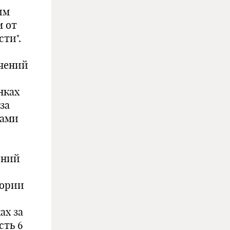
им
м от
сти".
ичений
нках
за
тами
ений
тории
,
ах за
сть 6