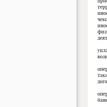
при
тер
ино
чек
ино
физ
дея
упл
воз
опе
так
дог
опе
бан