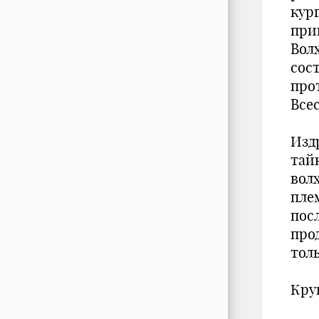
кур
при
Вол
сост
про
Все
Изд
тай
вол
плем
пос
про
толь
Кру