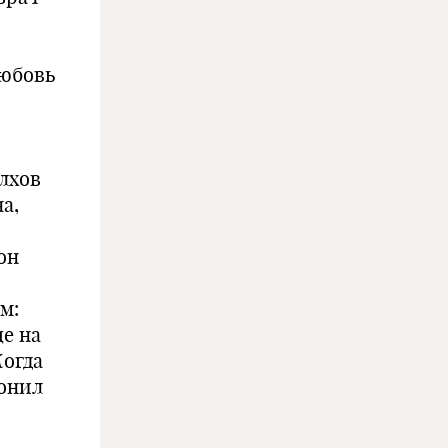
любовь
олхов
а,
он
м:
е на
Когда
ронил