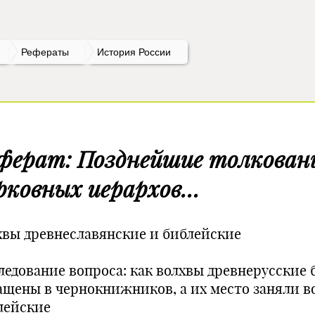
Рефераты
История России
ферат: Позднейшие толкован
рковных иерархов…
хвы древнеславянские и библейские
ледование вопроса: как волхвы древнерусские
ащены в чернокнижников, а их место заняли в
лейские