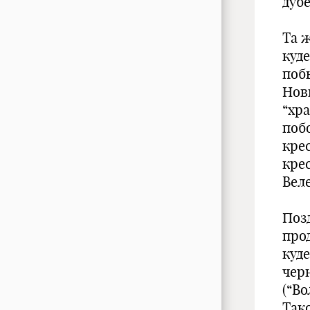
дубе
Та 
куд
поб
Нов
“хра
побо
кре
крес
Вел
Позд
про
куд
чер
(“Во
Тако