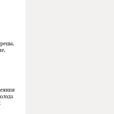
жрецы,
ие,
деяния
голода
х