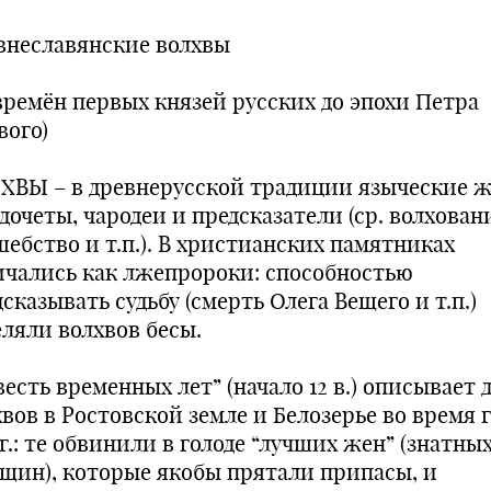
внеславянские волхвы
 времён первых князей русских до эпохи Петра
вого)
ХВЫ – в древнерусской традиции языческие 
дочеты, чародеи и предсказатели (ср. волхован
шебство и т.п.). В христианских памятниках
ичались как лжепророки: способностью
сказывать судьбу (смерть Олега Вещего и т.п.)
еляли волхвов бесы.
есть временных лет” (начало 12 в.) описывает 
вов в Ростовской земле и Белозерье во время 
 г.: те обвинили в голоде “лучших жен” (знатны
щин), которые якобы прятали припасы, и