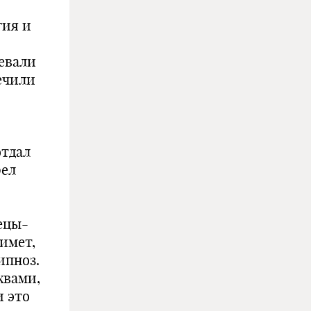
гия и
евали
лечили
отдал
рел
ецы-
имет,
ипноз.
хвами,
и это