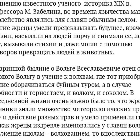
мнению известного ученого-историка XIX в.
фессора М. Забелина, во времена язычества ма
одейство являлись для славян обычным делом.
гие жрецы умели предсказывать будущее, врач
езни, насылали на людей порчу и снимали ее, 
т, вызывали стихии и даже могли с помощью
оворов превращать людей в животных.
таринной былине о Вольге Всеславьевиче отец 
дого Вольгу в учение к волхвам, где тот приоб
ние оборачиваться буйным туром, а в случае
бности и горностаем, и волком, и соколом. В
седневной жизни очень важно было то, что жр
чники знали множество метеорологических пр
у и действие разных трав и умело применяли г
 как жрецы издревле именовались у славян вол
лужение идолам – волхованием, то впоследстви