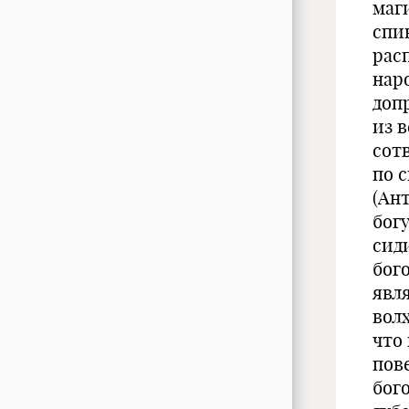
маг
спин
рас
нар
доп
из в
сот
по с
(Ан
бог
сид
бого
явл
волх
что 
пов
бого