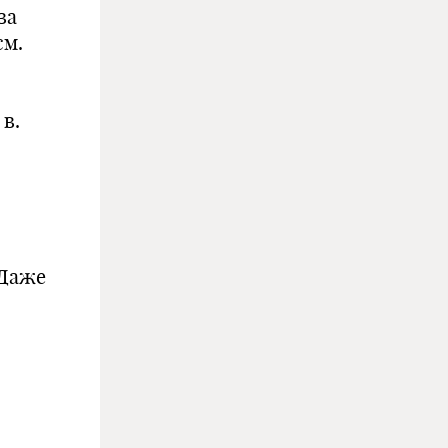
ва
см.
в.
 Даже