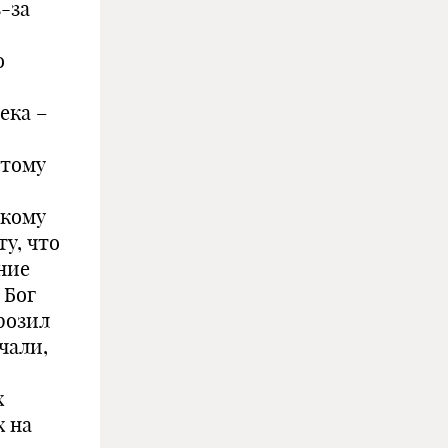
-за
о
ека –
этому
акому
у, что
ние
 Бог
розил
чали,
х
х на