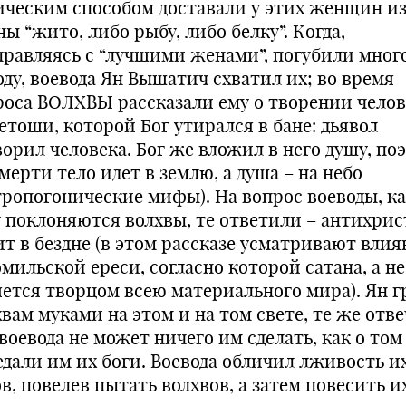
ическим способом доставали у этих женщин из
ы “жито, либо рыбу, либо белку”. Когда,
правляясь с “лучшими женами”, погубили мног
оду, воевода Ян Вышатич схватил их; во время
роса ВОЛХВЫ рассказали ему о творении челов
етоши, которой Бог утирался в бане: дьявол
ворил человека. Бог же вложил в него душу, по
мерти тело идет в землю, а душа – на небо
тропогонические мифы). На вопрос воеводы, к
у поклоняются волхвы, те ответили – антихрист
ит в бездне (в этом рассказе усматривают влия
мильской ереси, согласно которой сатана, а не
яется творцом всею материального мира). Ян г
вам муками на этом и на том свете, те же отве
воевода не может ничего им сделать, как о том
едали им их боги. Воевода обличил лживость и
в, повелев пытать волхвов, а затем повесить и