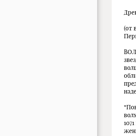
Дре
(от
Пер
ВОЛ
звез
вол
обл
пред
над
“Пов
волх
1071
жен