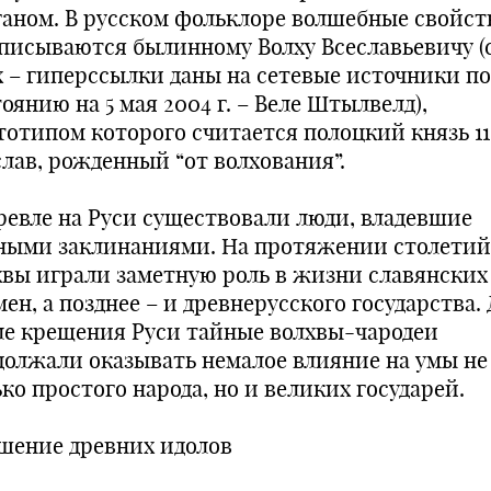
ганом. В русском фольклоре волшебные свойст
писываются былинному Волху Всеславьевичу (
х – гиперссылки даны на сетевые источники по
оянию на 5 мая 2004 г. – Веле Штылвелд),
тотипом которого считается полоцкий князь 11 
слав, рожденный “от волхования”.
ревле на Руси существовали люди, владевшие
ными заклинаниями. На протяжении столетий
хвы играли заметную роль в жизни славянских
ен, а позднее – и древнерусского государства.
ле крещения Руси тайные волхвы-чародеи
должали оказывать немалое влияние на умы не
ко простого народа, но и великих государей.
шение древних идолов