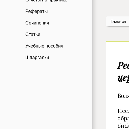
Рефераты
Главная
Сочинения
Статьи
Учебные пособия
Шпаргалки
Ре
це
Вол
Исс
обр
биб