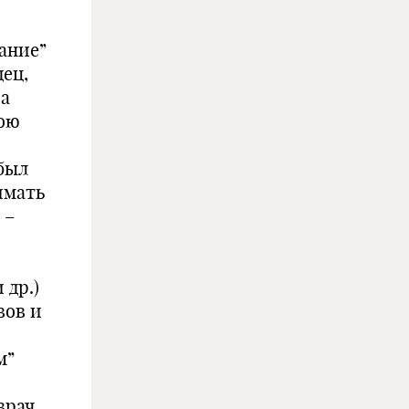
ание”
дец,
ра
вою
 был
имать
 –
 др.)
вов и
м”
врач