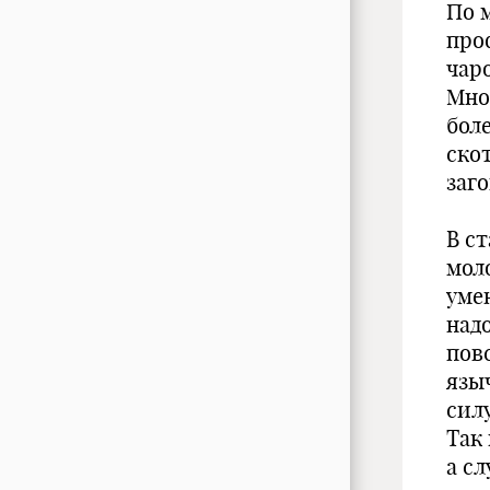
По 
про
чар
Мно
бол
ско
заг
В с
моло
уме
надо
пов
язы
сил
Так
а с