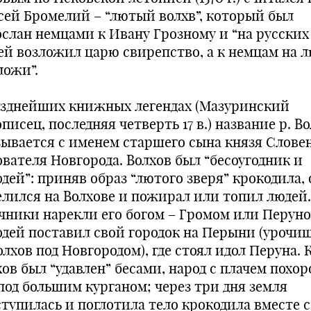
сей Бромелий – “лютый волхв”, который был
ослан немцами к Ивану Грозному и “на русских
ей возложил царю свирепство, а к немцам на 
ложи”.
озднейших книжных легендах (Мазуринский
писец, последняя четверть 17 в.) название р. В
зывается с именем старшего сына князя Словен
ователя Новгорода. Волхов был “бесоугодник и
дей”: приняв образ “лютого зверя” крокодила, 
елился на Волхове и пожирал или топил людей.
чники нарекли его богом – Громом или Перуно
одей поставил свой городок на Перыни (урочищ
олхов под Новгородом), где стоял идол Перуна. 
хов был “удавлен” бесами, народ с плачем похо
 под большим курганом; через три дня земля
ступилась и поглотила тело крокодила вместе с