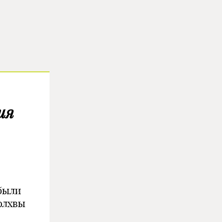
ия
 были
олхвы