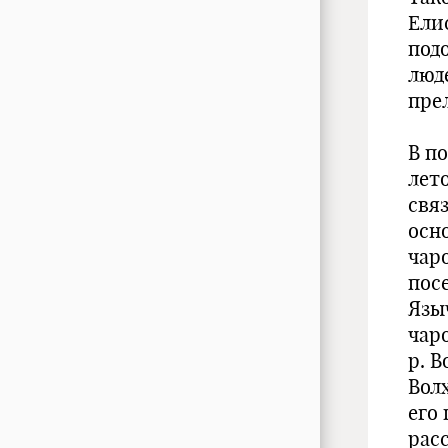
Ели
под
люд
пре
В п
лето
свя
осн
чаро
пос
Язы
чар
р. В
Вол
его
рас