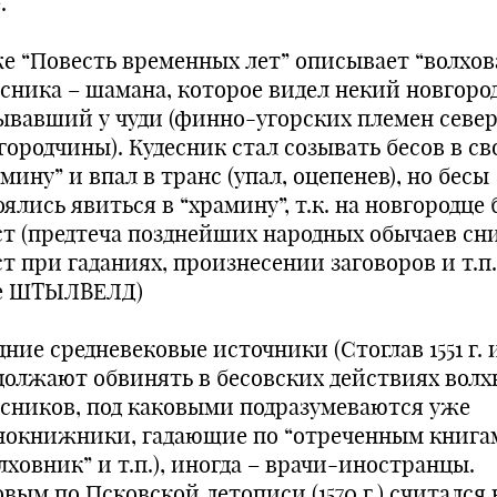
.
же “Повесть временных лет” описывает “волхов
есника – шамана, которое видел некий новгоро
ывавший у чуди (финно-угорских племен севе
городчины). Кудесник стал созывать бесов в с
мину” и впал в транс (упал, оцепенев), но бесы
ялись явиться в “храмину”, т.к. на новгородце
ст (предтеча позднейших народных обычаев сн
т при гаданиях, произнесении заговоров и т.п.
е ШТЫЛВЕЛД)
ние средневековые источники (Стоглав 1551 г. и
должают обвинять в бесовских действиях волх
есников, под каковыми подразумеваются уже
нокнижники, гадающие по “отреченным книга
лховник” и т.п.), иногда – врачи-иностранцы.
вым по Псковской летописи (1570 г.) считался 