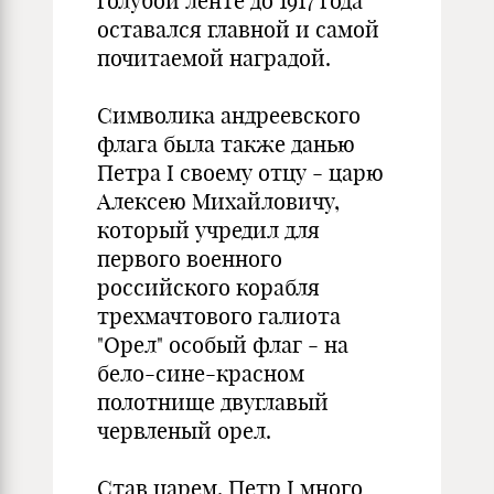
голубой ленте до 1917 года
оставался главной и самой
почитаемой наградой.
Символика андреевского
флага была также данью
Петра I своему отцу - царю
Алексею Михайловичу,
который учредил для
первого военного
российского корабля
трехмачтового галиота
"Орел" особый флаг - на
бело-сине-красном
полотнище двуглавый
червленый орел.
Став царем, Петр I много