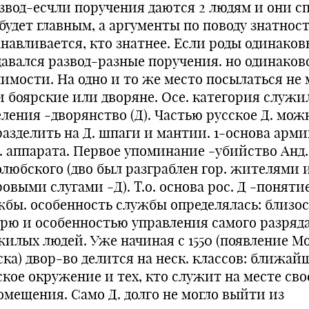
азвод-есчли поручения даются 2 людям и они с
будет главным, а аргументы по поводу знатност
навливается, кто знатнее. Если роды одинаков
давался развод-разные поручения. но одинаков
чимости. На одно и то же место посылаться не 
и боярские или дворяне. Осе. категория служи
еления -дворянство (Д). Частью русское Д. мож
азделить на Д. шпаги и мантии. 1-основа арми
. аппарата. Первое упоминание -убийство Анд.
олюбского (дво был разграблен гор. жителями 
овыми слугами -Д). Т.о. основа рос. Д -поняти
жбы. особенность службы определялась: близо
-рю и особенностью управления самого разряд
жилых людей. Уже начиная с 1550 (появление Мо
ска) двор-во делится на неск. классов: ближай
ское окружение и тех, кто служит на месте сво
омещения. Само Д. долго не могло выйти из