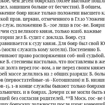
окое, чем детей боярских (более высокие пошл
 дел, защищен больше от бесчестия). В общем,
ожение бояр ниже только положени высшего к
кой прав. церкви, отмеченного в Гл.10 Уложен
о служ. положению Б.-2ое лицо в гос-ве. Бояри
учен суд великого князя, только наиб. важные
гории дел Б. судит с доклада. Бояр. суд
равнивается к суду князя. Для бояр был свой 
 (могли служить кому хотели). Постепенно Б.
ачивают право распоряжения соб-ной судьбой.
же Б. стеснены настолько, что поставлены в ж
и долга перед гос-вом, а не перед своим князем
оей массе делились на 2 общих разряда: Б. бол
ов (первостатейные-16 -Котошихин) и Б. низш
ов-15. 1-в конце службы бывают только боярами
ольничих. и в боярах. Дочери 1х не могли быть
цей без согласия родителей. **В Моск. гос-ве 
ших боярских должности после царя: конюший