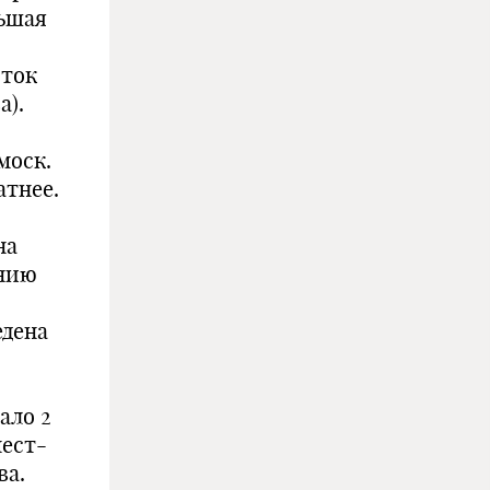
льшая
оток
а).
моск.
атнее.
на
ению
едена
ало 2
мест-
ва.