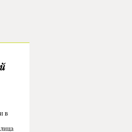
ий
и в
 лица