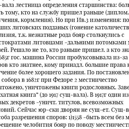
-вала лестница определения старшинства: бо
ть тому, кто на службу пришел раньше (диплом.
учения, кормления). Но при Ив.3 изменения: п
ших литовских подданых (гонение католичеств
изия, т.к. незнатные рода бояр столкнулись с
стократами литовцами -дальними потомками 
ей. Решало не то, кто раньше пришел. а кто зн
1685г гос. машина России пробуксовывала из-за
ров кто знатнее, кому принадл. большие права 
учение более хорошего задания. По постановл
 собора в 1682г при Федоре 2 местничество
чтожено, уничтожены книги родословных. Зав
хатная книга” (до 1917 сущ-вала). В 1917г один из
вых декретов -уничт. титулов, всевозможных
ловий. Сейчас юр-ски дворян не сущ-ет. Сущ-в
оба разрешения споров: 1)1558 -быть всем без 
рещение челобития бояр по поводу местничест