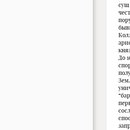
сущ
чес
пор
быв
Колл
ари
княз
До 
спо
пол
Зем.
уни
“бар
пер
сос
спос
зап