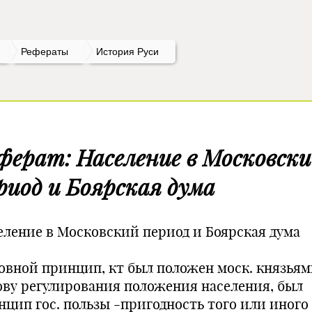
Рефераты
История Руси
ферат: Население в Московск
риод и Боярская дума
еление в Московский период и Боярская дума
овной принцип, кт был положен моск. князьям
ову регулирования положения населения, был
нцип гос. пользы -пригодность того или иного