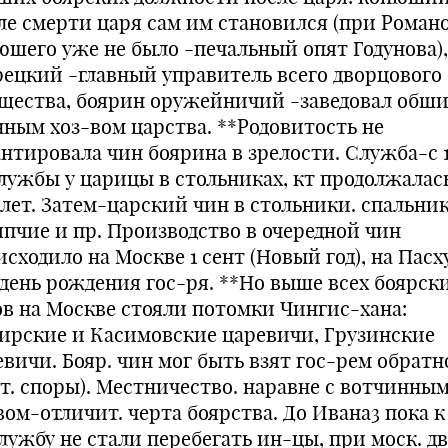
ле смерти царя сам им становился (при Роман
юшего уже не было -печальный опят Годунова),
рецкий -главный управитель всего дворцового
щества, боярин оружейничий -заведовал обш
нным хоз-вом царства. **Родовитость не
антировала чин боярина в зрелости. Служба-с 
службы у царицы в стольниках, кт продолжалас
7лет. Затем-царский чин в стольники. спальни
япчие и пр. Производство в очередной чин
сходило на Москве 1 сент (Новый год), на Пасх
 день рождения гос-ря. **Но выше всех боярск
ов на Москве стояли потомки Чингис-хана:
ирские и Касимовские царевичи, Грузинские
евичи. Бояр. чин мог быть взят гос-рем обратн
ст. споры). Местничество. наравне с вотчинны
вом-отличит. черта боярства. До Ивана3 пока к
службу не стали перебегать ин-цы, при моск. д