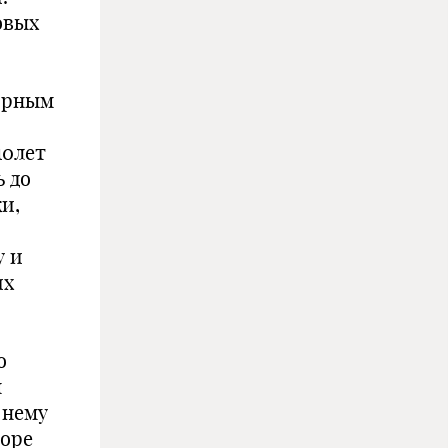
овых
ирным
10лет
ь до
ки,
у и
их
о
м
 нему
воре