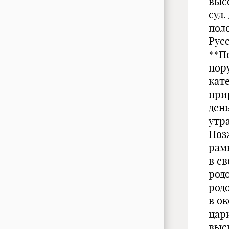
выс
суд.
пол
Русс
**П
пор
кате
при
день
утр
Поз
рамк
в св
род
род
в ок
цари
выс