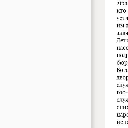
2)р
кто 
уста
им 
зна
Дет
нас
подр
бюр
Бог
двор
слу
гос
слу
спи
цар
исп