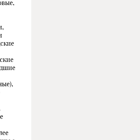
овые,
и,
и
дские
дские
одшие
ные),
е
.
се
лее