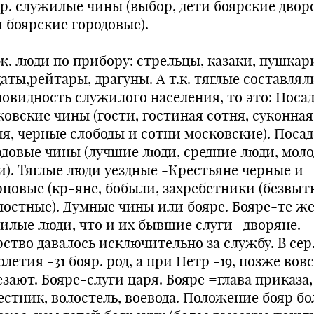
Гор. служилые чины (выбор, дети боярские двор
и боярские городовые).
ж. люди по прибору: стрельцы, казаки, пушкар
аты,рейтары, драгуны. А т.к. тяглые составлял
новидность служилого населения, то это: Поса
ковские чины (гости, гостиная сотня, суконная
ня, черные слободы и сотни московские). Поса
одовые чины (лучшие люди, средние люди, мол
и). Тяглые люди уездные -Крестьяне черные и
рцовые (кр-яне, бобыли, захребетники (безвыт
постные). Думные чины или бояре. Бояре-те ж
дилые люди, что и их бывшие слуги -дворяне.
рство давалось исключительно за службу. В сер
олетия -31 бояр. род, а при Петр -19, позже вов
зают. Бояре-слуги царя. Бояре =глава приказа,
естник, волостель, воевода. Положение бояр бо