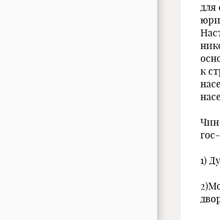
для
юри
Нас
нико
осн
к с
нас
нас
Чин
гос
1) Д
2)М
дво