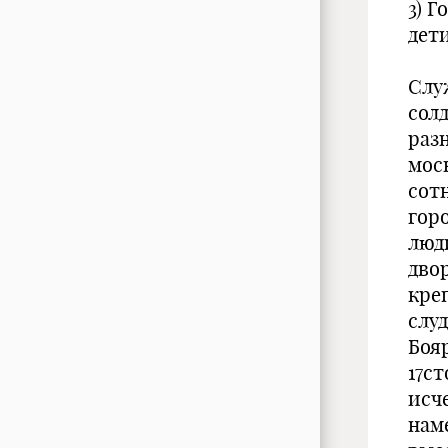
3) 
дет
Слу
солд
раз
мос
сот
гор
люд
дво
кре
слу
Боя
17ст
исче
нам