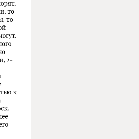
порят,
и, то
ы, то
ой
могут.
лого
но
и, 2-
и
е
стью к
а
ск.
щее
его