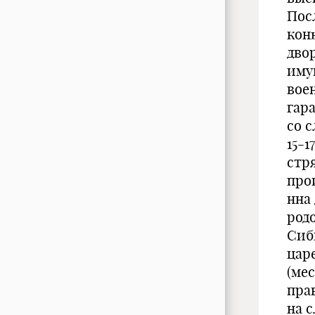
Пос
кон
дво
иму
вое
гар
со 
15-1
стр
прои
нна
род
Сиб
цар
(ме
пра
на 