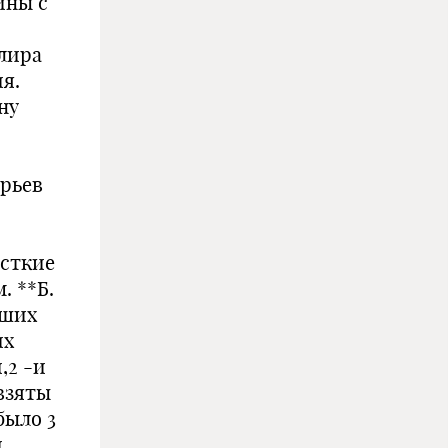
ины с
лира
ия.
ну
Юрьев
есткие
. **Б.
ьших
их
,2 -и
 взяты
было 3
.