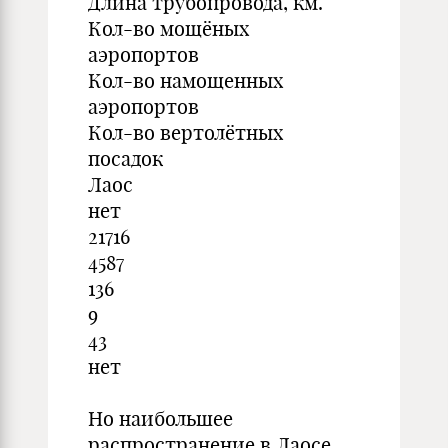
Длина трубопровода, км.
Кол-во мощёных
аэропортов
Кол-во намощенных
аэропортов
Кол-во вертолётных
посадок
Лаос
нет
21716
4587
136
9
43
нет
Но наибольшее
распространение в Лаосе