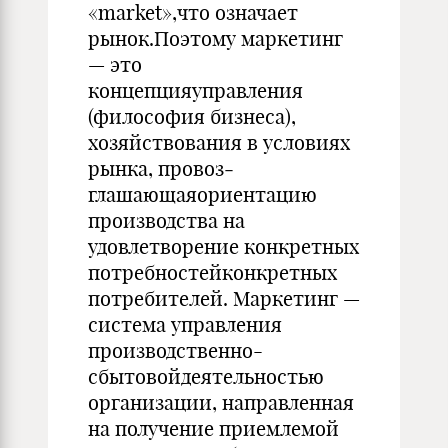
«market»,что оз­начает
рынок.Поэтому маркетинг
— это
концепцияуправления
(философия бизнеса),
хозяйствования в условиях
рынка, провоз­
глашающаяориентацию
производства на
удовлетворение конкрет­ных
потребностейконкретных
потребителей. Маркетинг —
систе­ма управления
производственно-
сбытовойдеятельностью
органи­зации, направленная
на получение приемлемой