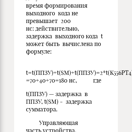
время формирования
выходного кода не
превышает 200
нс: действительно,
задержка выходного кода t
может быть вычислена по
формуле:
t=t(ППЗУ)+t(SM)+t(ППЗУ)=2*t(K556Р
=70+40+70=180 нс, где
t(ППЗУ) — задержка в
ППЗУ, t(SM) - задержка
сумматора.
Управляющая
часть устройства,