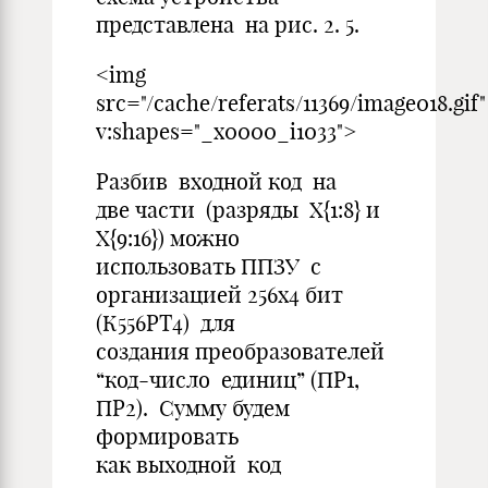
представлена на рис. 2. 5.
<img
src="/cache/referats/11369/image018.gif"
v:shapes="_x0000_i1033">
Разбив входной код на
две части (разряды Х{1:8} и
X{9:16}) можно
использовать ППЗУ с
организацией 256х4 бит
(К556РТ4) для
создания преобразователей
“код-число единиц” (ПР1,
ПР2). Сумму будем
формировать
как выходной код