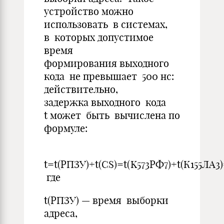
устройство можно
использовать в системах,
в которых допустимое
время
формирования выходного
кода не превышает 500 нс:
действительно,
задержка выходного кода
t может быть вычислена по
формуле:
t=t(РПЗУ)+t(CS)=t(K573РФ7)+t(К155ЛА3
где
t(РПЗУ) — время выборки
адреса,