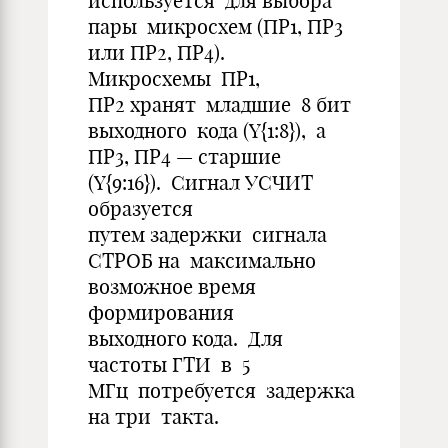
используется для выбора
пары микросхем (ПР1, ПР3
или ПР2, ПР4).
Микросхемы ПР1,
ПР2 хранят младшие 8 бит
выходного кода (Y{1:8}), а
ПР3, ПР4 — старшие
(Y{9:16}). Сигнал УСЧИТ
образуется
путем задержки сигнала
СТРОБ на максимально
возможное время
формирования
выходного кода. Для
частоты ГТИ в 5
МГц потребуется задержка
на три такта.