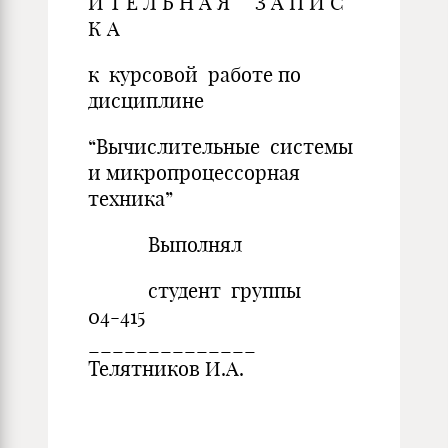
И Т Е Л Ь Н А Я З А П И С
К А
к курсовой работе по
дисциплине
“Вычислительные системы
и микропроцессорная
техника”
Выполнял
студент группы
04-415
______________
Телятников И.А.