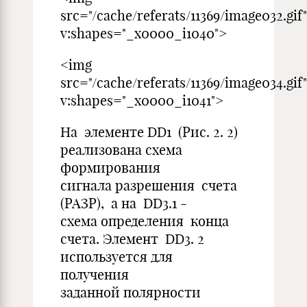
src="/cache/referats/11369/image032.gif"
v:shapes="_x0000_i1040">
<img
src="/cache/referats/11369/image034.gif"
v:shapes="_x0000_i1041">
На элементе DD1 (Рис. 2. 2)
реализована схема
формирования
сигнала разрешения счета
(РАЗР), а на DD3.1 -
схема определения конца
счета. Элемент DD3. 2
используется для
получения
заданной полярности