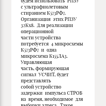
будем использовать РПЗУ
с ультрафиолетовым
стиранием К573РФ7.
Организация этих РПЗУ
32Кх8. Для реализации
операционной
части устройства
потребуется 4 микросхемы
К573РФ7 и одна
микросхема К155ЛА3.
Управляющая
часть, формирующая
сигнал УСЧИТ, будет
представлять
собой устройство
задержки импульса СТРОБ
на время, необходимое для
выборки адреса. Такое