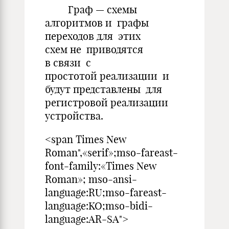
Граф — схемы
алгоритмов и графы
переходов для этих
схем не приводятся
в связи с
простотой реализации и
будут представлены для
регистровой реализации
устройства.
<span Times New
Roman",«serif»;mso-fareast-
font-family:«Times New
Roman»; mso-ansi-
language:RU;mso-fareast-
language:KO;mso-bidi-
language:AR-SA">