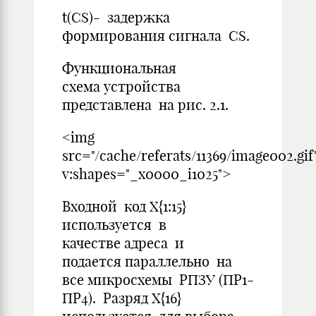
t(CS)- задержка
формирования сигнала CS.
Функциональная
схема устройства
представлена на рис. 2.1.
<img
src="/cache/referats/11369/image002.gif
v:shapes="_x0000_i1025">
Входной код Х{1:15}
используется в
качестве адреса и
подается параллельно на
все микросхемы РПЗУ (ПР1-
ПР4). Разряд Х{16}