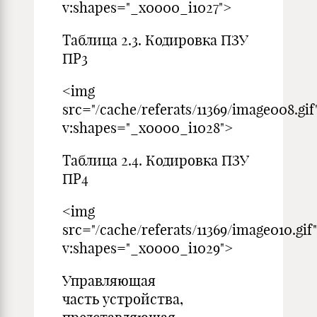
v:shapes="_x0000_i1027">
Таблица 2.3. Кодировка ПЗУ
ПР3
<img
src="/cache/referats/11369/image008.gif
v:shapes="_x0000_i1028">
Таблица 2.4. Кодировка ПЗУ
ПР4
<img
src="/cache/referats/11369/image010.gif"
v:shapes="_x0000_i1029">
Управляющая
часть устройства,