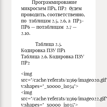
Программирование
микросхем ПР1, ПР2 будем
проводить, соответственно,
по таблицам 2.5, 2.6, а ПР3-
ПР6 — потаблицам 2.7 —
2.10.
Таблица 2.5.
Кодировка ПЗУ ПР1
Таблица 2.6. Кодировка ПЗУ
ПР2
<img
src="/cache/referats/11369/image020.gif
v:shapes="_x0000_i1034">
<img
src="/cache/referats/11369/image022.gif
v:shapes="_x0000_i1035">