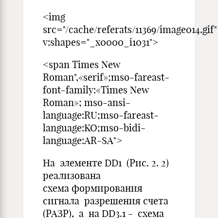
<img
src="/cache/referats/11369/image014.gif"
v:shapes="_x0000_i1031">
<span Times New
Roman",«serif»;mso-fareast-
font-family:«Times New
Roman»; mso-ansi-
language:RU;mso-fareast-
language:KO;mso-bidi-
language:AR-SA">
На элементе DD1 (Рис. 2. 2)
реализована
схема формирования
сигнала разрешения счета
(РАЗР), а на DD3.1 - схема