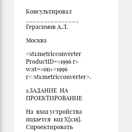
Консультировал
_______________
Герасимов А.Л.
Москва
<st1:metricconverter
ProductID=«1996 г»
w:st=«on»>1996
г</st1:metricconverter>.
1.ЗАДАНИЕ НА
ПРОЕКТИРОВАНИЕ
На вход устройства
подается код X{1:16}.
Спроектировать