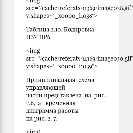
<img
src="/cache/referats/11369/image028.gif
v:shapes="_x0000_i1038">
Таблица 2.10. Кодировка
ПЗУ ПР6
<img
src="/cache/referats/11369/image030.gif
v:shapes="_x0000_i1039">
Принципиальная схема
управляющей
части представлена на рис.
2.6, а временная
диаграмма работы -
на рис. 2. 7.
<img