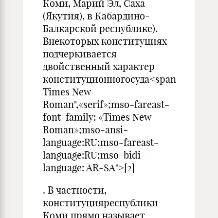
Коми, Марий Эл, Саха
(Якутия), в Кабардино-
Балкарской республике).
Внекоторых конституциях
подчеркивается
двойственный характер
конституционногосуда<span
Times New
Roman",«serif»;mso-fareast-
font-family: «Times New
Roman»;mso-ansi-
language:RU;mso-fareast-
language:RU;mso-bidi-
language: AR-SA">[2]
. В частности,
конституцияреспублики
Коми прямо называет