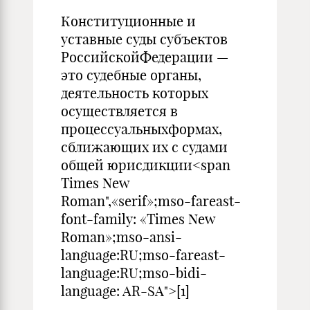
Конституционные и
уставные суды субъектов
РоссийскойФедерации —
это судебные органы,
деятельность которых
осуществляется в
процессуальныхформах,
сближающих их с судами
общей юрисдикции<span
Times New
Roman",«serif»;mso-fareast-
font-family: «Times New
Roman»;mso-ansi-
language:RU;mso-fareast-
language:RU;mso-bidi-
language: AR-SA">[1]