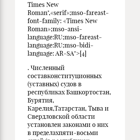
Times New
Roman",«serif»;mso-fareast-
font-family: «Times New
Roman»;mso-ansi-
language:RU;mso-fareast-
language:RU;mso-bidi-
language: AR-SA">[4]
. Численный
составконституционных
(уставных) судов в
республиках Башкортостан,
Бурятия,
Карелия,Татарстан, Тыва и
Свердловской области
установлен законами о них
в пределахпяти-восьми