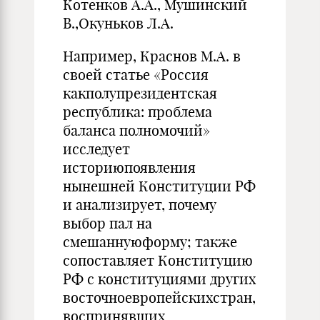
Котенков А.А., Мушинский
В.,Окуньков Л.А.
Например, Краснов М.А. в
своей статье «Россия
какполупрезидентская
республика: проблема
баланса полномочий»
исследует
историюпоявления
нынешней Конституции РФ
и анализирует, почему
выбор пал на
смешаннуюформу; также
сопоставляет Конституцию
РФ с конституциями других
восточноевропейскихстран,
воспринявших