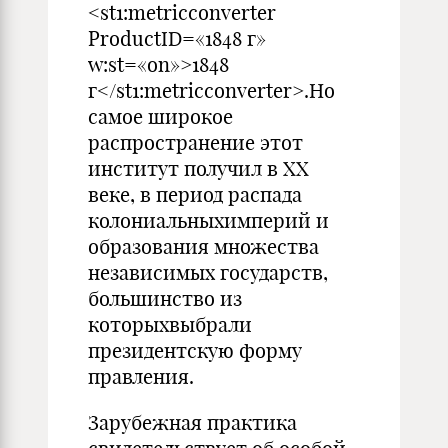
<st1:metricconverter
ProductID=«1848 г»
w:st=«on»>1848
г</st1:metricconverter>.Но
самое широкое
распространение этот
институт получил в XX
веке, в период распада
колониальныхимперий и
образования множества
независимых государств,
большинство из
которыхвыбрали
президентскую форму
правления.
Зарубежная практика