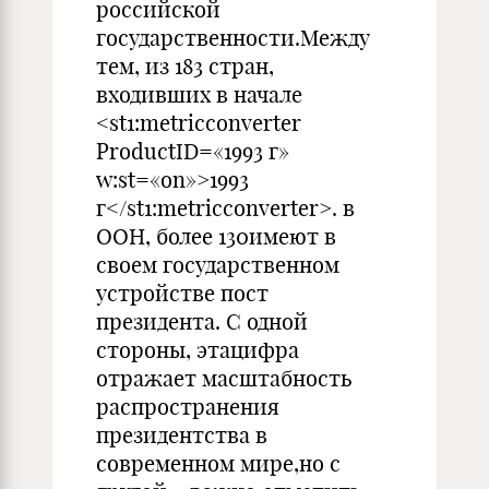
российской
государственности.Между
тем, из 183 стран,
входивших в начале
<st1:metricconverter
ProductID=«1993 г»
w:st=«on»>1993
г</st1:metricconverter>. в
ООН, более 130имеют в
своем государственном
устройстве пост
президента. С одной
стороны, этацифра
отражает масштабность
распространения
президентства в
современном мире,но с