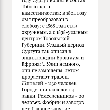
году Сургут вошел в состав
Тобольского
наместничества; в 1804 году
был преобразован в
слободу; с 1868 года стал
окружным, а с 1898-уездным
центром Тобольской
Губернии. Уездный период
Сургута так описан в
энциклопедии Брокгауза и
Ефрона: "...Улиц немного,
они не замощены, летом
прорастают травой.
Жителей - 1130 человек.
Городу принадлежит 4
лавки. Ремесленников - 20
человек. Фабрик и заводов
нет. Главное занятие