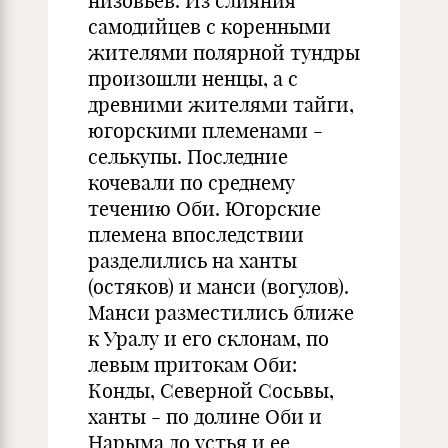
низовьев. Из слияния
самодийцев с коренными
жителями полярной тундры
произошли ненцы, а с
древними жителями тайги,
югорскими племенами -
селькупы. Последние
кочевали по среднему
течению Оби. Югорские
племена впоследствии
разделились на ханты
(остяков) и манси (вогулов).
Манси разместились ближе
к Уралу и его склонам, по
левым притокам Оби:
Конды, Северной Сосьвы,
ханты - по долине Оби и
Нарыма до устья и ее