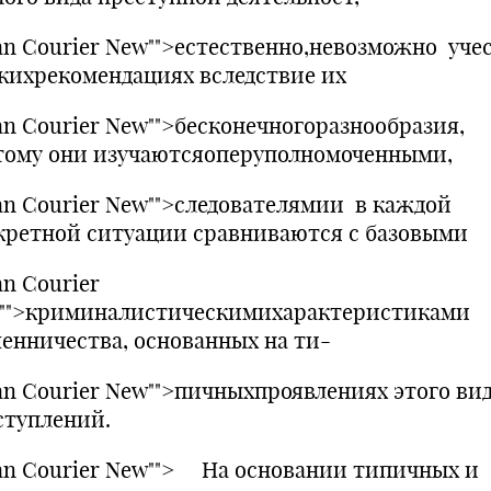
an Courier New"">естественно,невозможно уче
акихрекомендациях вследствие их
an Courier New"">бесконечногоразнообразия,
тому они изучаютсяоперуполномоченными,
an Courier New"">следователямии в каждой
кретной ситуации сравниваются с базовыми
an Courier
"">криминалистическимихарактеристиками
енничества, основанных на ти-
an Courier New"">пичныхпроявлениях этого ви
ступлений.
an Courier New""> На основании типичных и