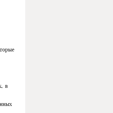
оторые
х, в
енных