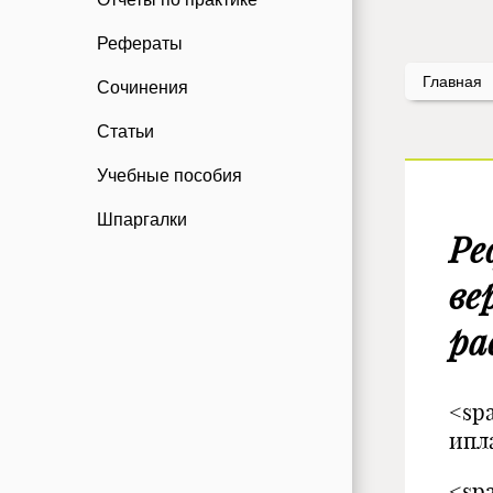
Рефераты
Главная
Сочинения
Статьи
Учебные пособия
Шпаргалки
Ре
ве
ра
<sp
ипл
<spa