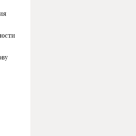
ия
ности
ову