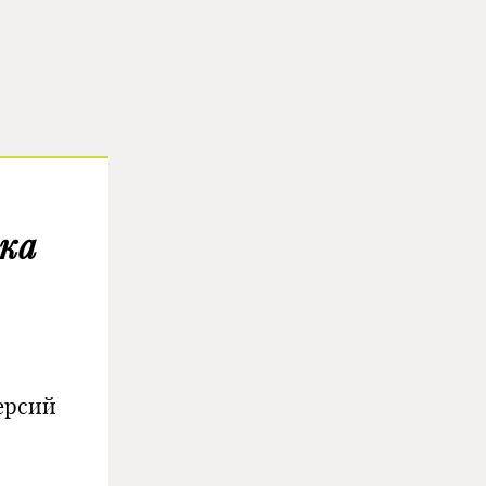
тка
версий