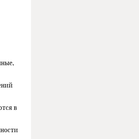
чные,
ений
ются в
нности