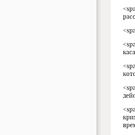
<sp
рас
<sp
<sp
кас
<sp
кот
<sp
дей
<sp
кри
вре