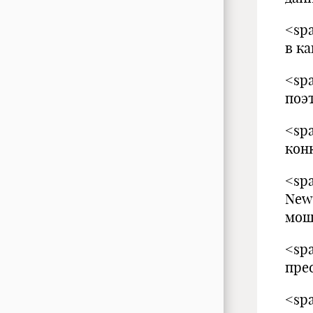
<sp
в к
<sp
поэ
<sp
кон
<sp
New
мош
<sp
пре
<sp