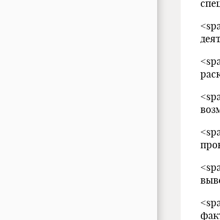
спе
<sp
дея
<sp
рас
<sp
воз
<sp
про
<sp
выв
<sp
фак