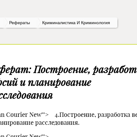
Рефераты
Криминалистика И Криминология
ферат: Построение, разрабо
рсий и планирование
сследования
an Courier New""> 4.Построение, разработка 
анирование расследования.
n Courier New"">