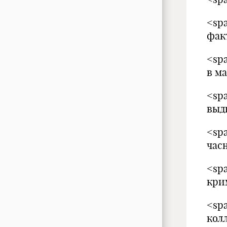
<sp
фак
<sp
в м
<sp
выд
<sp
час
<sp
кри
<sp
кол