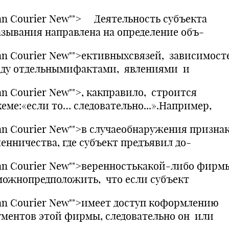
an Courier New""> Деятельность субъекта
азывания направлена на определение объ-
an Courier New"">ективныхсвязей, зависимост
ду отдельнымифактами, явлениями и
an Courier New"">, какправило, строится
хеме:«если то… следовательно...».Например,
an Courier New"">в случаеобнаружения призна
енничества, где субъект предъявил до-
an Courier New"">веренностькакой-либо фирм
можнопредположить, что если субъект
an Courier New"">имеет доступ коформлению
ументов этой фирмы, следовательно он или