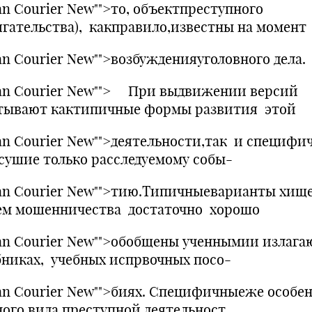
an Courier New"">то, объектпреступного
ягательства), какправило,известны на момент
an Courier New"">возбужденияуголовного дела.
an Courier New""> При выдвижении версий
тывают кактипичные формы развития этой
an Courier New"">деятельности,так и специфи
сушие только расследуемому собы-
an Courier New"">тию.Типичныеварианты хищ
ем мошенничества достаточно хорошо
an Courier New"">обобщены ученнымии излага
бниках, учебных испрвочных посо-
an Courier New"">биях. Специфичныеже особе
ного вида преступной деятельност,