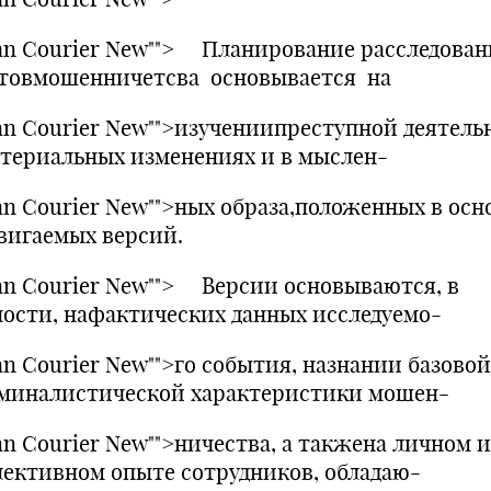
an Courier New""> Планирование расследован
товмошенничетсва основывается на
an Courier New"">изучениипреступной деятель
атериальных изменениях и в мыслен-
an Courier New"">ных образа,положенных в осн
вигаемых версий.
an Courier New""> Версии основываются, в
ности, нафактических данных исследуемо-
an Courier New"">го события, назнании базовой
миналистической характеристики мошен-
an Courier New"">ничества, а такжена личном и
лективном опыте сотрудников, обладаю-