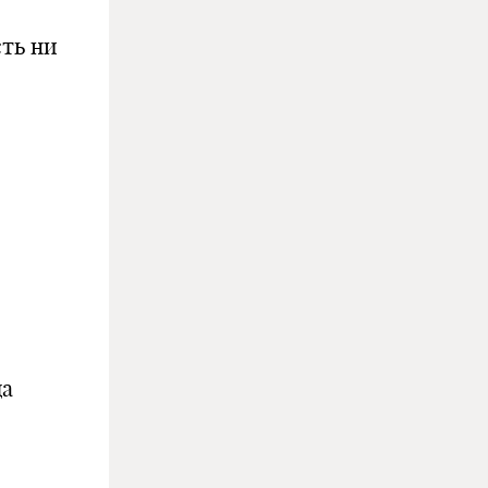
сть ни
да