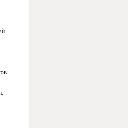
ей
ков
ы,