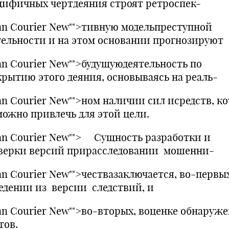
цифичных чертдеяния строят ретроспек-
an Courier New"">тивную модельпреступной
тельности и на этом основании прогнозируют
an Courier New"">будущуюдеятельность по
крытию этого деяния, основываясь на реаль-
an Courier New"">ном наличии сил исредств, к
можно привлечь для этой цели.
an Courier New""> Сущность разработки и
верки версий прирасследовании мошенни-
an Courier New"">чествазаключается, во-первы
едении из версии следствий, и
an Courier New"">во-вторых, воценке обнаруж
тов.