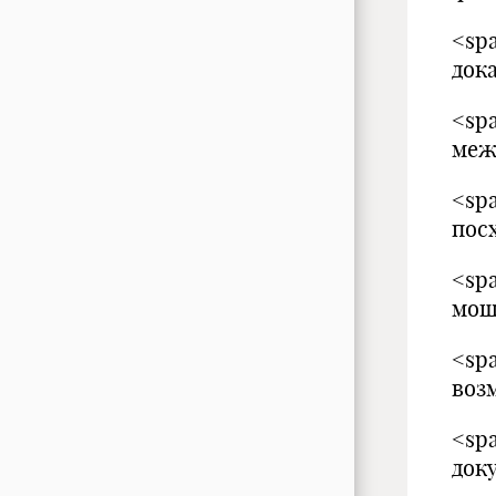
<sp
док
<sp
меж
<sp
пос
<sp
мош
<sp
воз
<sp
док