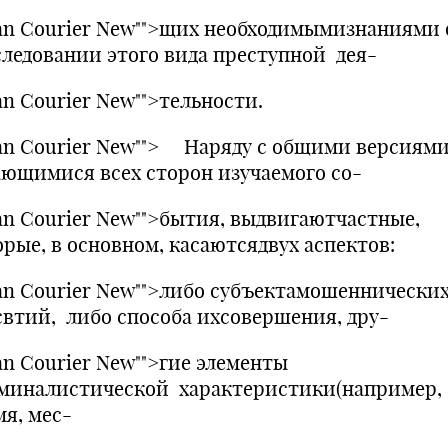
an Courier New"">щих необходимымизнаниями 
следовании этого вида преступной дея-
an Courier New"">тельности.
an Courier New""> Наряду с общими версиям
ающимися всех сторон изучаемого со-
an Courier New"">бытия, выдвигаютчастные,
орые, в основном, касаютсядвух аспектов:
an Courier New"">либо субъектамошеннически
свтий, либо способа ихсовершения, дру-
an Courier New"">гие элементы
миналистической характеристики(например,
мя, мес-