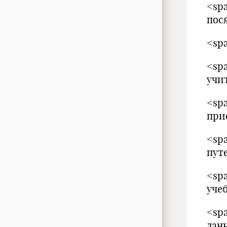
<sp
пос
<sp
<sp
учи
<sp
при
<sp
пут
<sp
уче
<sp
дан