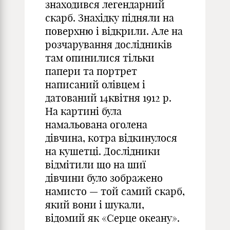
знаходився легендарний
скарб. Знахідку підняли на
поверхню і відкрили. Але на
розчарування дослідників
там опинилися тільки
папери та портрет
написаний олівцем і
датований 14квітня 1912 р.
На картині була
намальована оголена
дівчина, котра відкинулося
на кушетці. Дослідники
відмітили що на шиї
дівчини було зображено
намисто — той самий скарб,
який вони і шукали,
відомий як «Серце океану».