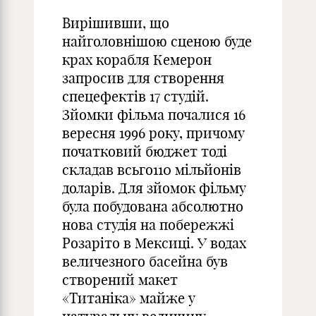
Вирішивши, що
найголовнішою сценою буде
крах корабля Кемерон
запросив для створення
спецефектів 17 студій.
Зйомки фільма почалися 16
вересня 1996 року, причому
початковий бюджет тоді
складав всьго110 мільйонів
доларів. Для зйомок фільму
була побудована абсолютно
нова студія на побережжі
Розаріто в Мексиці. У водах
величезного басейна був
створений макет
«Титаніка» майже у