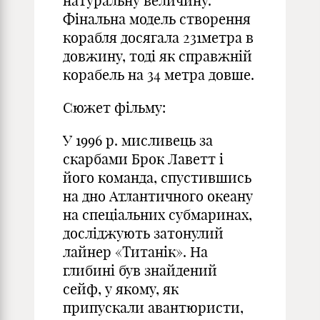
натуральну величину.
Фінальна модель створення
корабля досягала 231метра в
довжину, тоді як справжній
корабель на 34 метра довше.
Сюжет фільму:
У 1996 р. мисливець за
скарбами Брок Лаветт і
його команда, спустившись
на дно Атлантичного океану
на спеціальних субмаринах,
досліджують затонулий
лайнер «Титанік». На
глибині був знайдений
сейф, у якому, як
припускали авантюристи,