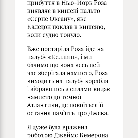
прибуття в Нью-Йорк Роза
виявляє в кишені пальто
«Серце Океану», яке
Каледон поклав в кишеню,
коли судно тонуло.
Вже постаріла Роза йде на
палубу «Келдиш», і ми
бачимо що вона весь цей
час зберігала намисто, Роза
виходить на палубу корабля
і зібравшись з силами кидає
намисто до темної
Атлантики, де покоїться її
остання пам`ять про Джека.
Я дуже була вражена
роботою Джеймс Кемерона