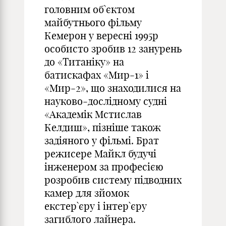
головним об`єктом
майбутнього фільму
Кемерон у вересні 1995р
особисто зробив 12 занурень
до «Титаніку» на
батискафах «Мир-1» і
«Мир-2», що знаходилися на
науково-дослідному судні
«Академік Мстислав
Келдиш», пізніше також
задіяного у фільмі. Брат
режисере Майкл будучі
інженером за професією
розробив систему підводних
камер для зйомок
екстер`єру і інтер`єру
загиблого лайнера.