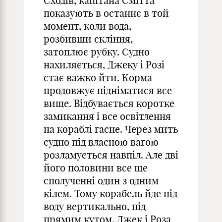
Сходів, капітана Смітта
показують в останнє в той
момент, коли вода,
розбивши скління,
затоплює рубку. Судно
нахиляється, Джеку і Розі
стає важко йти. Корма
продовжує підніматися все
вище. Відбувається коротке
замикання і все освітлення
на кораблі гасне. Через мить
судно під власною вагою
розламується навпіл. Але дві
його половини все ще
сполученні один з одним
кілем. Тому корабель йде під
воду вертикально, під
прямим кутом. Джек і Роза