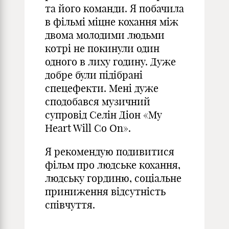
та його команди. Я побачила
в фільмі міцне кохання між
двома молодими людьми
котрі не покинули один
одного в лиху годину. Дуже
добре були підібрані
спецефекти. Мені дуже
сподобався музичний
супровід Селін Діон «My
Heart Will Co On».
Я рекомендую подивитися
фільм про людське кохання,
людську гординю, соціальне
приниження відсутність
співчуття.