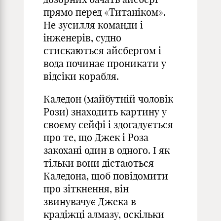
прямо перед «Титаніком».
Не зусилля команди і
інженерів, судно
стискаються айсбергом і
вода починає проникати у
відсіки корабля.
Каледон (майбутній чоловік
Рози) знаходить картину у
своєму сейфі і здогадується
про те, що Джек і Роза
закохані один в одного. І як
тільки вони дістаються
Каледона, щоб повідомити
про зіткнення, він
звинувачує Джека в
крадіжці алмазу, оскільки