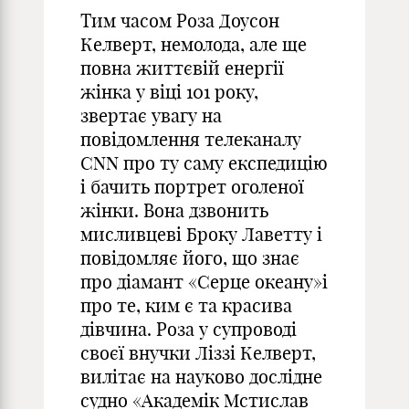
Тим часом Роза Доусон
Келверт, немолода, але ще
повна життєвій енергії
жінка у віці 101 року,
звертає увагу на
повідомлення телеканалу
СNN про ту саму експедицію
і бачить портрет оголеної
жінки. Вона дзвонить
мисливцеві Броку Лаветту і
повідомляє його, що знає
про діамант «Серце океану»і
про те, ким є та красива
дівчина. Роза у супроводі
своєї внучки Ліззі Келверт,
вилітає на науково дослідне
судно «Академік Мстислав