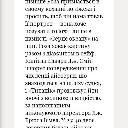
пізніше Роза признається в
своєму коханні до Джека і
просить, щоб він намалював
її портрет — вона хоче
позувати голою і лише в
намисті «Серце океану» на
шиї. Роза ховає картину
разом з діамантом в сейф.
Капітан Едвард Дж. Сміт
ігнорує попередження про
численні айсберги, що
знаходяться на шляху судна,
і «Титанік» продовжує йти
вночі з великою швидкістю,
за наполяганням
виконуючого директора Дж.
Брюса Ісмея. У 23: 40 двоє
дозорних бачать айсберг