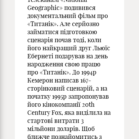
Geographic» подивився
документальний фільм про
«Титанік». Але серйозно
займатися підготовкою
сценарія почав тоді, коли
його найкращий друг Льюїс
Ебернеті подарував на день
народження свою працю
про «Титанік». До 1994р
Кемерон написав 167-
сторінковий сценарій, а на
початку 1995р запропонував
його кінокомпанії 20th
Century Fox, яка виділила на
стартові витрати 3
мільйони доларів. Щоб
ближче познайомитись з