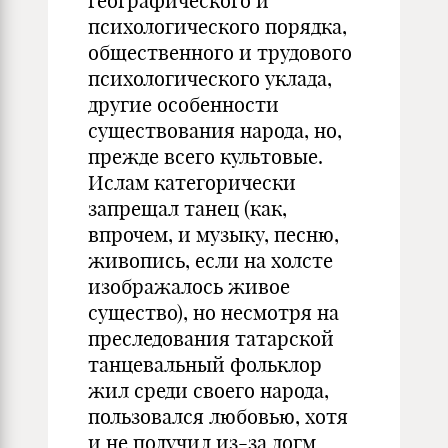
географического и
психологического порядка,
общественного и трудового
психологического уклада,
другие особенности
существования народа, но,
прежде всего культовые.
Ислам категорически
запрещал танец (как,
впрочем, и музыку, песню,
живопись, если на холсте
изображалось живое
существо), но несмотря на
преследования татарской
танцевальный фольклор
жил среди своего народа,
пользовался любовью, хотя
и не получил из-за догм