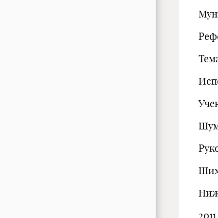
Мун
Реф
Тем
Исп
Уче
Шум
Рук
Ших
Ниж
2011 