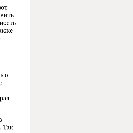
яют
авить
жность
также
е
я
ь о
е
орая
.
в
. Так