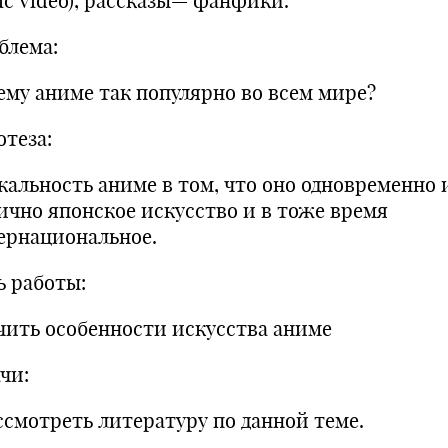
ic Video), рассказы— фанфики.
блема:
ему аниме так популярно во всем мире?
отеза:
кальность аниме в том, что оно одновременно 
ично японское искусство и в тоже время
ернациональное.
ь работы:
чить особенности искусства аниме
чи:
ассмотреть литературу по данной теме.