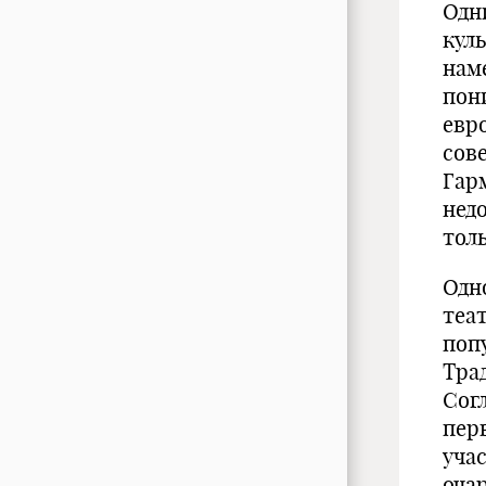
Одн
куль
нам
пон
евр
сов
Гарм
нед
толь
Одн
теа
поп
Тра
Согл
пер
уча
оча