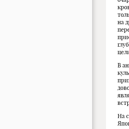
кро
тол
на 
пере
при
глу
цел
В а
кул
при
дов
явл
вст
На 
Япон