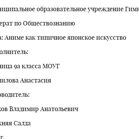
иципальное образовательное учреждение Гим
ерат по Обществознанию
а: Аниме как типичное японское искусство
олнитель:
ница 9а класса МОУГ
илова Анастасия
оводитель:
ов Владимир Анатольевич
няя Салда
г.