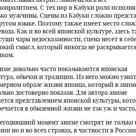
вопролитием. С тех пор в Кабуки роли исполн
ько мужчины. Сцены из Кабуки сложно предст
другом языке. Поэтому также имеет место сло
вода. Как и во всей японской культуре, здесь 
сущи чары недосказанности, сцена несет в себ
бокий смысл, который никогда не раскрываетс
иком.
ниме довольно часто показываются японская
ьтура, обычаи и традиции. Из него можно узнат
мерном образе жизни японца, который в аним
ольно достоверно показан. Для автора аниме
яется представлением японской культуры, кот
речается в обыденной жизни не так уж и часто
сегодняшний момент аниме смотрят не только 
ии но и во всех странах, в частности в России