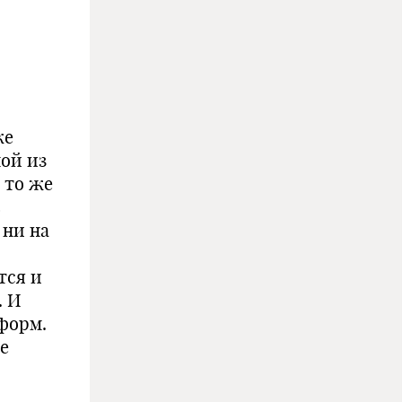
же
ной из
 то же
в
 ни на
тся и
. И
 форм.
е