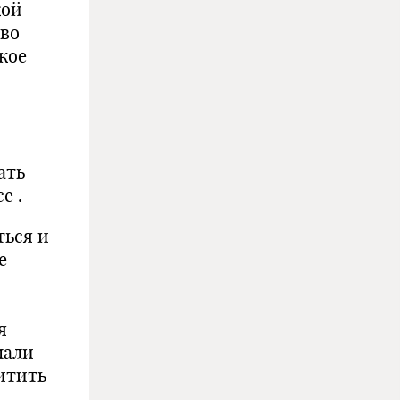
кой
тво
кое
ать
е .
ться и
е
я
мали
хитить