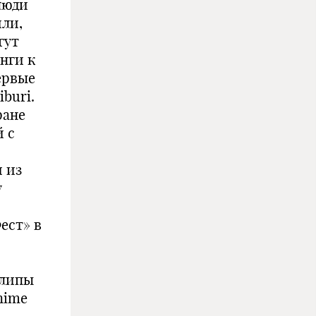
люди
или,
гут
нги к
ервые
buri.
ране
й с
 из
у
ест» в
клипы
nime