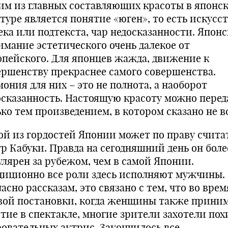
им из главных составляющих красоты в японс
туре является понятие «юген», то есть искусс
ека или подтекста, чар недосказанности. Японс
имание эстетического очень далекое от
опейского. Для японцев жажда, движение к
ершенству прекраснее самого совершенства.
ония для них – это не полнота, а наоборот
осказанность. Настоящую красоту можно перед
ко тем произведением, в котором сказано не вс
ой из гордостей Японии может по праву счита
тр Кабуки. Правда на сегодняшний день он боле
улярен за рубежом, чем в самой Японии.
диционно все роли здесь исполняют мужчины.
асно рассказам, это связано с тем, что во врем
вой постановки, когда женщины также прини
стие в спектакле, многие зрители захотели по
ровательных актрис. Закончилось все