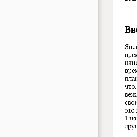
Вв
Япо
вре
наи
вре
план
что
веж
сво
это
Так
дру