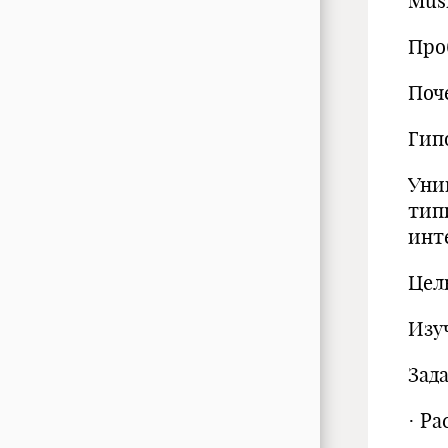
Mus
Про
Поч
Гип
Уни
тип
инт
Цел
Изу
Зада
· Р