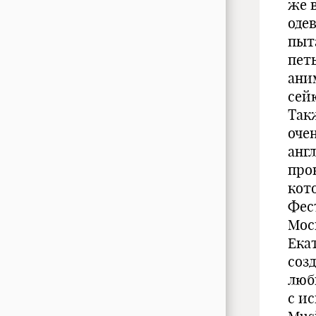
же 
оде
пыт
пет
ани
сейю
Так
оче
анг
про
кот
Фес
Мос
Ека
соз
люб
с и