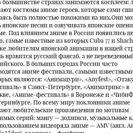
в большинстве странах занимаются косплеем: 
вают костюмы аниме героев, которые сами сш
аясь быть полностью похожими на них.Они мо
ь японские песни и озвучивать японские опени
ме. Под влиянием аниме в России появились п
, самые известные из которых Cuba 77 и Shachi
же любителям японской анимации в нашей ст
нь нравится русский фансаб, а не переведенны
лийского. В больших городах России часто
водятся аниме фестивали, самыми известными
орых являются: «Анимацури», «Anyfest», «Отак
тиваль» в Санкт-Петербурге, «Аниматрикс» в
кве, «Аниме-фестиваль» в Воронеже и «ЧибиФ
теринбурге. По всему миру поклонники аниме
дают любительские произведения по мотивам
имых серий: мангу — додзинси, музыкальные 
спользованием видеоряда аниме — AMV (англ. A