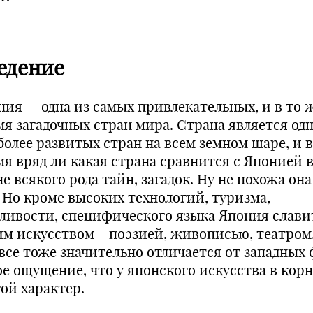
едение
ния — одна из самых привлекательных, и в то 
мя загадочных стран мира. Страна является од
более развитых стран на всем земном шаре, и в
мя вряд ли какая страна сравнится с Японией 
е всякого рода тайн, загадок. Ну не похожа она
. Но кроме высоких технологий, туризма,
ливости, специфического языка Япония слави
им искусством – поэзией, живописью, театром
 все тоже значительно отличается от западных
ое ощущение, что у японского искусства в корн
гой характер.