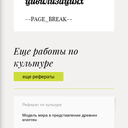
цивилизациях
--PAGE_BREAK--
Еще работы по
культуре
еще рефераты
Реферат по культуре
Модель мира в представлении древних
египтян