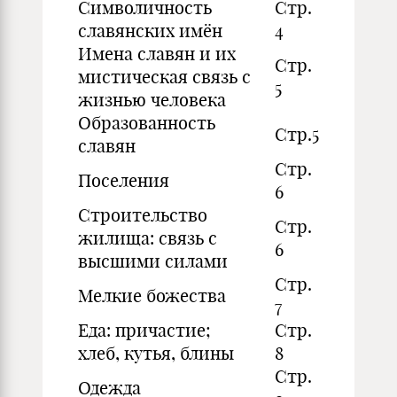
Символичность
Стр.
славянских имён
4
Имена славян и их
Стр.
мистическая связь с
5
жизнью человека
Образованность
Стр.5
славян
Стр.
Поселения
6
Строительство
Стр.
жилища: связь с
6
высшими силами
Стр.
Мелкие божества
7
Еда: причастие;
Стр.
хлеб, кутья, блины
8
Стр.
Одежда