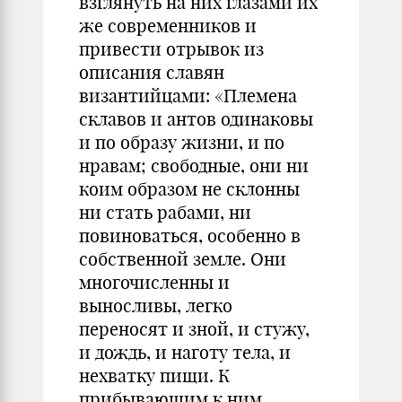
взглянуть на них глазами их
же современников и
привести отрывок из
описания славян
византийцами: «Племена
склавов и антов одинаковы
и по образу жизни, и по
нравам; свободные, они ни
коим образом не склонны
ни стать рабами, ни
повиноваться, особенно в
собственной земле. Они
многочисленны и
выносливы, легко
переносят и зной, и стужу,
и дождь, и наготу тела, и
нехватку пищи. К
прибывающим к ним