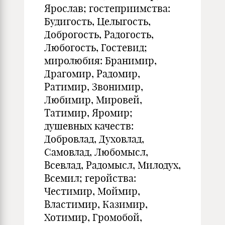
Ярослав; гостеприимства:
Будигость, Целыгость,
Доброгость, Радогость,
Любогость, Гостевид;
миролюбия: Бранимир,
Драгомир, Радомир,
Ратимир, Звонимир,
Любимир, Мировей,
Татимир, Яромир;
душевных качеств:
Добровлад, Духовлад,
Самовлад, Любомысл,
Всевлад, Радомысл, Милодух,
Всемил; геройства:
Честимир, Моймир,
Властимир, Казимир,
Хотимир, Громобой,