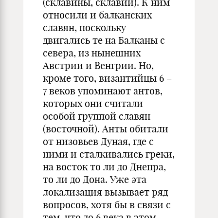
(склавины, склавии). К ним
относили и балканских
славян, поскольку
двигались те на Балканы с
севера, из нынешних
Австрии и Венгрии. Но,
кроме того, византийцы 6 –
7 веков упоминают антов,
которых они считали
особой группой славян
(восточной). Анты обитали
от низовьев Дуная, где с
ними и сталкивались греки,
на восток то ли до Днепра,
то ли до Дона. Уже эта
локализация вызывает ряд
вопросов, хотя бы в связи с
тем, что до 6 века в этом