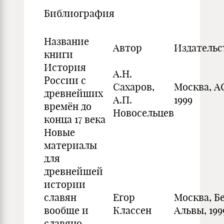
Библиография
Название
Автор
Издательс
книги
История
А.Н.
России с
Сахаров,
Москва, А
древнейших
А.П.
1999
времён до
Новосельцев
конца 17 века
Новые
материалы
для
древнейшей
истории
славян
Егор
Москва, Б
вообще и
Классен
Альвы, 199
славяно-