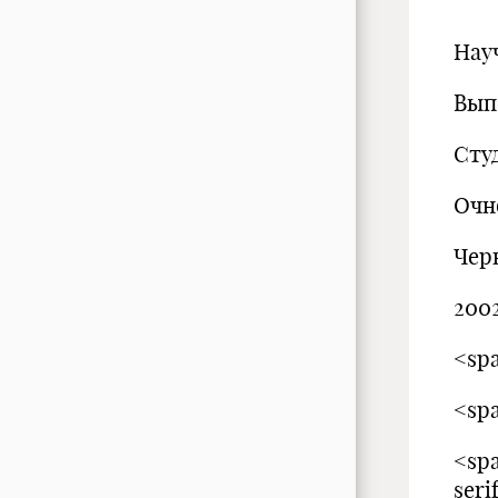
Нау
Вып
Студ
Очн
Чер
2002
<spa
<spa
<spa
ser