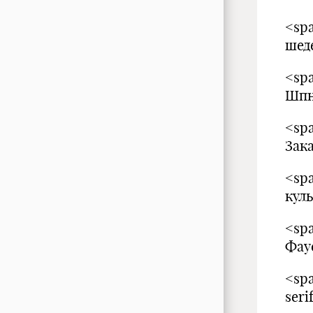
<spa
ше
<spa
Шпн
<spa
Зак
<spa
кул
<spa
Фау
<spa
seri