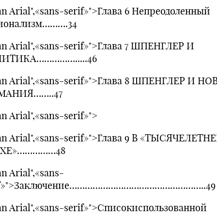
n Arial",«sans-serif»">Глава 6 Непреодоленный
ионализм……….34
n Arial",«sans-serif»">Глава 7 ШПЕНГЛЕР И
ИТИКА…………….....46
an Arial",«sans-serif»">Глава 8 ШПЕНГЛЕР И НО
МАНИЯ……..47
n Arial",«sans-serif»">
an Arial",«sans-serif»">Глава 9 В «ТЫСЯЧЕЛЕТН
ЙХЕ»……………48
n Arial",«sans-
if»">Заключение……………………………………………..49
n Arial",«sans-serif»">Списокиспользованной