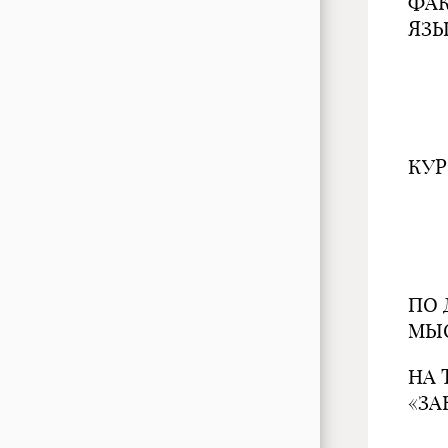
ФАК
ЯЗ
КУР
ПО 
МЫ
НА 
«ЗА