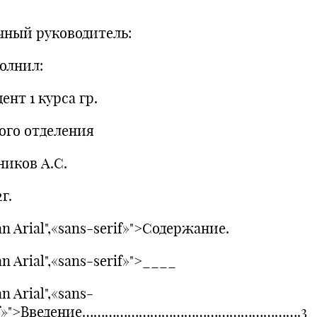
чный руководитель:
олнил:
ент 1 курса гр.
ого отделения
ников А.С.
г.
n Arial",«sans-serif»">Содержание.
n Arial",«sans-serif»">____
n Arial",«sans-
if»">Введение………………………………………………….3