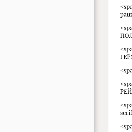
<spa
рац
<spa
ПОЛ
<sp
ГЕР
<spa
<sp
РЕ
<spa
ser
<spa