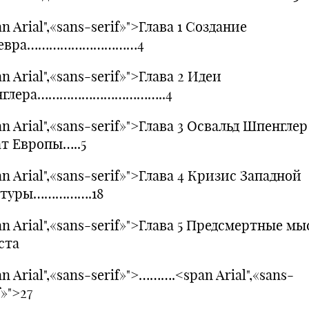
n Arial",«sans-serif»">Глава 1 Создание
девра…………………………4
n Arial",«sans-serif»">Глава 2 Идеи
глера……………………………..4
n Arial",«sans-serif»">Глава 3 Освальд Шпенглер
ат Европы…..5
n Arial",«sans-serif»">Глава 4 Кризис Западной
ьтуры…………….18
n Arial",«sans-serif»">Глава 5 Предсмертные м
ста
n Arial",«sans-serif»">……….<span Arial",«sans-
f»">27