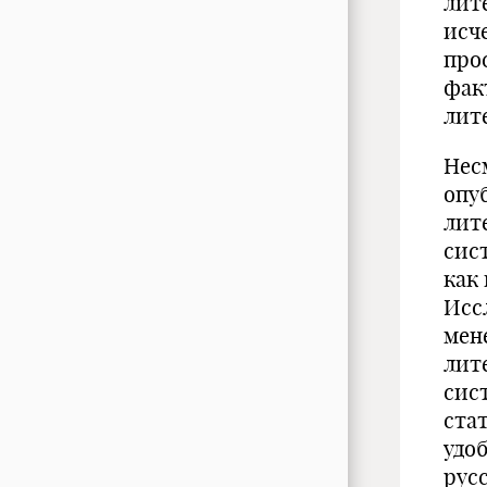
лит
исч
про
фак
лит
Несм
опу
лит
сис
как 
Исс
мен
лит
сис
стат
удо
рус