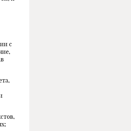
вии с
ние,
ав
ета,
и
стов,
ых;