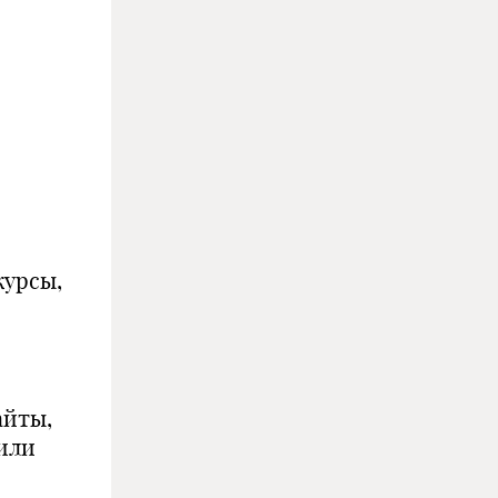
курсы,
айты,
или