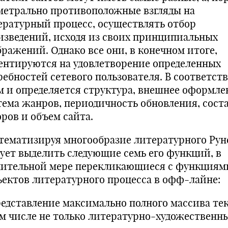
метрально противоположные взгляды на
ературный процесс, осуществлять отбор
изведений, исходя из своих принципиальных
бражений. Однако все они, в конечном итоге,
ентируются на удовлетворение определенных
ребностей сетевого пользователя. В соответст
м и определяется структура, внешнее оформле
тема жанров, периодичность обновления, сост
оров и объем сайта.
тематизируя многообразие литературного Рун
дует выделить следующие семь его функций, в
чительной мере перекликающиеся с функциям
ъектов литературного процесса в офф-лайне:
представление максимально полного массива тек
ом числе не только литературно-художественн