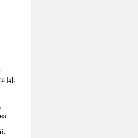
-
м
 [4];
е
на
й,