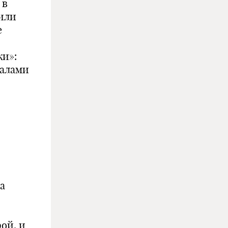
 в
 или
е
ки»:
иалами
о
а
рой, и