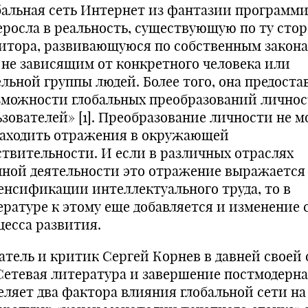
бальная сеть Интернет из фантазии программ
еросла в реальность, существующую по ту сто
итора, развивающуюся по собственным закона
 не зависящим от конкретного человека или
ельной группы людей. Более того, она предоста
зможности глобальных преобразований лично
ьзователей» [1]. Преобразование личности не 
находить отражения в окружающей
ствительности. И если в различных отраслях
чной деятельности это отражение выражается
енсификации интеллектуального труда, то в
ературе к этому еще добавляется и изменение 
цесса развития.
атель и критик Сергей Корнев в давней своей 
Сетевая литература и завершение постмодерна»
еляет два фактора влияния глобальной сети на