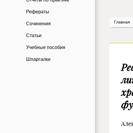
Рефераты
Главная
Сочинения
Статьи
Учебные пособия
Шпаргалки
Ре
ли
хр
фу
Але