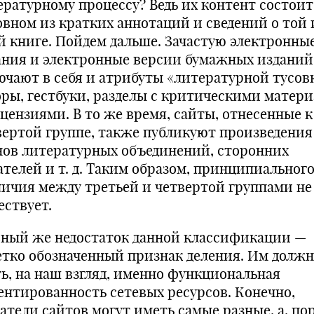
ературному процессу? Ведь их контент состоит
овном из кратких аннотаций и сведений о той
й книге. Пойдем дальше. Зачастую электронны
ания и электронные версии бумажных изданий
ючают в себя и атрибуты «литературной тусов
оры, гестбуки, разделы с критическими матер
ецензиями. В то же время, сайты, отнесенные к
вертой группе, также публикуют произведения
нов литературных объединений, сторонних
ателей и т. д. Таким образом, принципиальног
личия между третьей и четвертой группами не
ествует.
вный же недостаток данной классификации —
етко обозначенный признак деления. Им должн
ть, на наш взгляд, именно функциональная
ентированность сетевых ресурсов. Конечно,
атели сайтов могут иметь самые разные, а, по