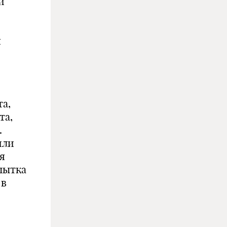
и
я
а,
та,
.
или
я
опытка
 в