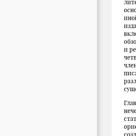
лит
осн
ино
изд
вкл
обз
и р
чет
чле
пис
раз
сущ
Гла
неч
ста
ори
созд