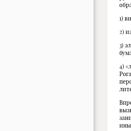
обр
1) 
2) и
3) 
бум
4) «
Рог
пер
лите
Впр
выз
зан
ины