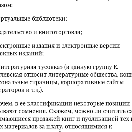
азом:
виртуальные библиотеки;
здательство и книготорговля;
электронные издания и электронные версии
ажных изданий;
литературная тусовка» (в данную группу Е.
ачевская относит литературные общества, кон
сональные страницы, корпоративные сайты
раторов и т.д.).
очем, в ее классификации некоторые позиции
ывают сомнения. Скажем, можно ли считать с
имающиеся продажей книг и публикацией тех 
х материалов за плату, относящимися к