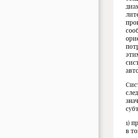
диа
лит
про
соо
ори
пот
эти
сис
авт
Сис
сле
зна
суб
1) 
в т