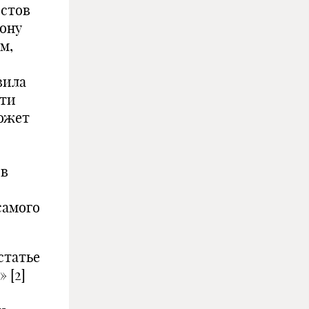
истов
рону
м,
вила
сти
может
 в
самого
статье
 [2]