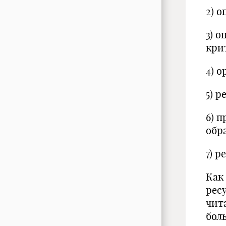
2) 
3) 
кри
4) 
5) 
6) 
обр
7) 
Как
рес
чит
бол