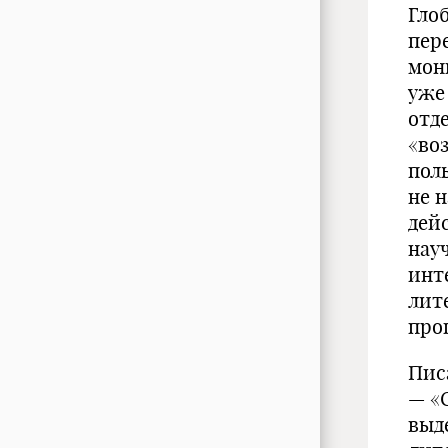
Гло
пер
мон
уже
отд
«во
пол
не 
дей
нау
инт
лит
про
Пис
— «
выд