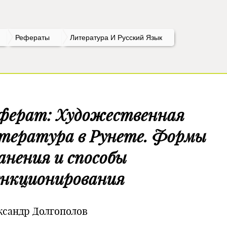
Рефераты
Литература И Русский Язык
ферат: Художественная
тература в Рунете. Формы
анения и способы
нкционирования
ксандр Долгополов