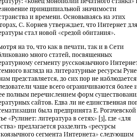
ературу: «конец монополии печатного станка» 
езновение принципиальной значимости
странства и времени. Основываясь на этих
торах, С. Корнев утверждает, что Интернет дл
ературы стал новой «средой обитания».
отря на то, что как в печати, так и в Сети
бликовано много статей, посвященных
ературному сегменту русскоязычного Интернет
темного взгляда на литературные ресурсы Руне
нам представляется, до сих пор не наблюдается
ледователи чаще всего ограничиваются более 
ее полным перечислением форм существовани
ературных сайтов. Едва ли не единственная п
тематизации была предпринята Е. Рогачевской
ье «Рулинет: литература в сетях» [3], где «для
бства» предлагается разделить «ресурсы
скоязычного сегмента Интернета» следующим