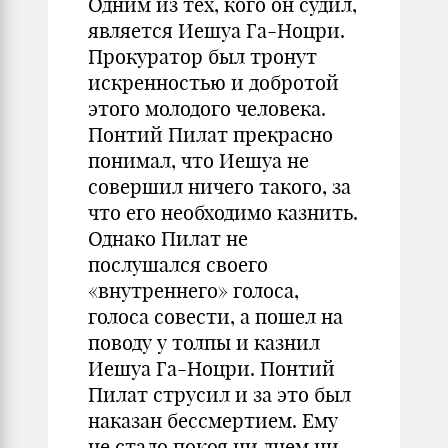
Одним из тех, кого он судил,
является Иешуа Га-Ноцри.
Прокуратор был тронут
искренностью и добротой
этого молодого человека.
Понтий Пилат прекрасно
понимал, что Иешуа не
совершил ничего такого, за
что его необходимо казнить.
Однако Пилат не
послушался своего
«внутреннего» голоса,
голоса совести, а пошел на
поводу у толпы и казнил
Иешуа Га-Ноцри. Понтий
Пилат струсил и за это был
наказан бессмертием. Ему
не стало покоя ни днем ни