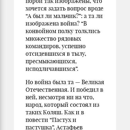
порой так изображены, что
хочется задать вопрос вроде
“А был ли мальчик?”: а та ли
изображена война? “В
конвойном полку толклись
множество рядовых
командиров, успешно
отсидевшихся в тылу,
пресмыкающихся,
исподличавшихся”.
Но война была та — Великая
Отечественная. И победил в
ней, несмотря ни на что,
народ, который состоял из
таких Коляш. Как и в
повести “Пастух и
пастушка”, Астафьев