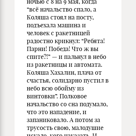
ночью с 8 на 9 мая, когда
“всё начальство спало, а
Коляша стоял на посту,
подъехала машина и
человек с ракетницей
радостно крикнул: “Ребята!
Парни! Победа! Что ж вы
спите?!” — и пальнул в небо
из ракетницы и автомата.
Коляша Хахалин, плача от
счастья, солидарно пустил в
небо всю обойму из
винтовки”. Полковое
начальство со сна подумало,
что это нападение, и
запаниковало. А потом за
трусость свою, малодушие
искало, кого наказать. И