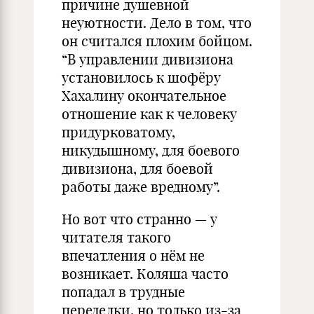
причине душевной
неуютности. Дело в том, что
он считался плохим бойцом.
“В управлении дивизиона
установилось к шофёру
Хахалину окончательное
отношение как к человеку
придурковатому,
никудышному, для боевого
дивизиона, для боевой
работы даже вредному”.
Но вот что странно — у
читателя такого
впечатления о нём не
возникает. Коляша часто
попадал в трудные
переделки, но только из-за