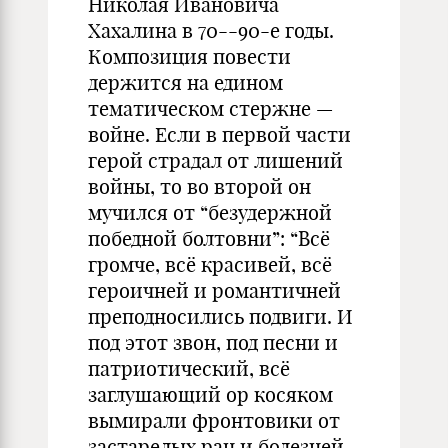
Николая Ивановича
Хахалина в 70--90-е годы.
Композиция повести
держится на едином
тематическом стержне —
войне. Если в первой части
герой страдал от лишений
войны, то во второй он
мучился от “безудержной
победной болтовни”: “Всё
громче, всё красивей, всё
героичней и романтичней
преподносились подвиги. И
под этот звон, под песни и
патриотический, всё
заглушающий ор косяком
вымирали фронтовики от
застарелых ран и болезней…