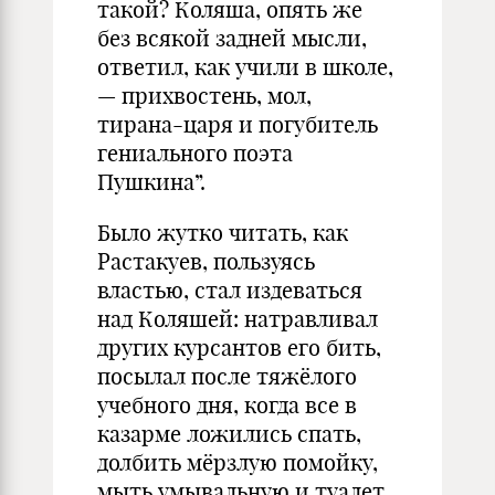
такой? Коляша, опять же
без всякой задней мысли,
ответил, как учили в школе,
— прихвостень, мол,
тирана-царя и погубитель
гениального поэта
Пушкина”.
Было жутко читать, как
Растакуев, пользуясь
властью, стал издеваться
над Коляшей: натравливал
других курсантов его бить,
посылал после тяжёлого
учебного дня, когда все в
казарме ложились спать,
долбить мёрзлую помойку,
мыть умывальную и туалет,