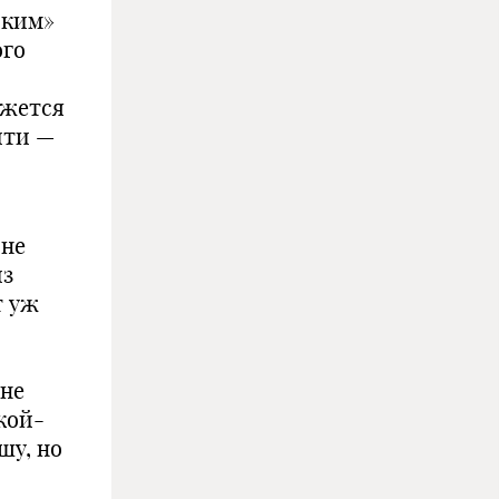
ским»
ого
ажется
йти —
.
 не
из
т уж
 не
кой-
шу, но