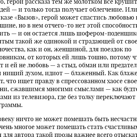
го, герой рассказа тем же молотком все крушит
дей — и только тогда получает облегчение. Или
сказе «Вызов», герой может спастись любовью 
щине, но в нем отчего-то нет этой способност
ить — и он остается лишь шофером-поденщик
ятым такой же одинокой и страдающей от сво
очества, как и он, женщиной, для поездок по
овникам, от которых ей лишь тошно, потому ч
т и ей не любовь — а стыд, обман или предател
и нищий духом, идиот — блаженный. Как блаж
от, что ищет правду в спрессованном хаосе сво
ни, сжавшимся многими смыслами — как будт
ками из телевизора, где без толку переключают
граммы.
овеку ничто не может помешать быть несчаст
очень многое может помешать стать счастливы
я для автора такой прозы важнее всего отыска