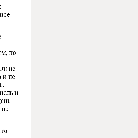
м
рное
е
ем, по
 Он не
о и не
ь,
цель и
день
 но
что