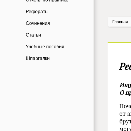
Рефераты
Главная
Сочинения
Статьи
Учебные пособия
Шпаргалки
Ре
Ищу
О п
Поч
от 
бру
мог