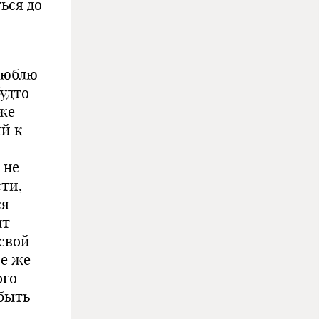
ься до
Люблю
будто
 же
й к
 не
сти,
ся
нт —
 свой
ое же
ого
 быть