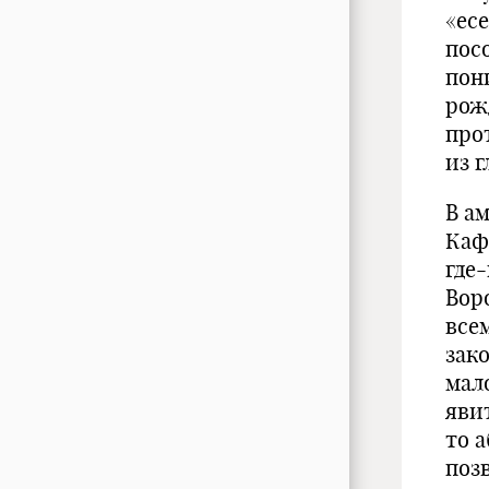
«ес
пос
пон
рож
про
из 
В а
Каф
где
Вор
все
зак
мало
яви
то 
поз