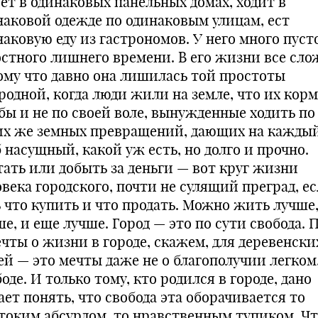
ет в одинаковых панельных домах, ходит в
наковой одежде по одинаковым улицам, ест
наковую еду из гастрономов. У него много пуст
остного лишнего времени. В его жизни все сло
ому что давно она лишилась той простоты
родной, когда люди жили на земле, что их корм
 бы и не по своей воле, вынужденные ходить по
их же земных превращений, дающих на каждый
 насущный, какой уж есть, но долго и прочно.
тать или добыть за деньги — вот круг жизни
века городского, почти не сулящий преград, е
ь что купить и что продать. Можно жить лучше
е, и еще лучше. Город — это по сути свобода. 
ечты о жизни в городе, скажем, для деревенски
ей — это мечты даже не о благополучии легком,
оде. И только тому, кто родился в городе, дано
ет понять, что свобода эта оборачивается то
токим абсурдом, то нравственным тупиком. Ч