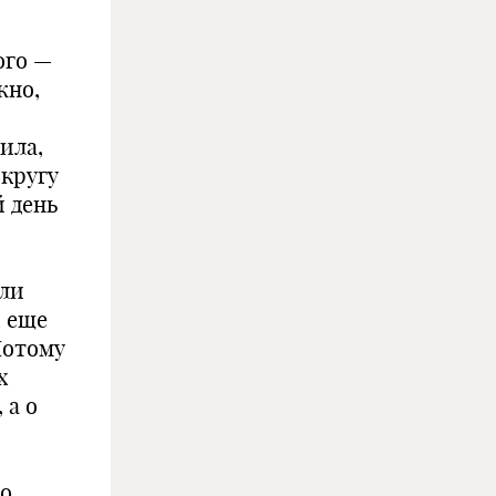
ого —
жно,
ила,
 кругу
 день
сли
, еще
Потому
х
 а о
то