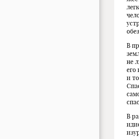
легк
чел
уст
обе
В п
зем
не л
его 
и т
Спа
сам
спа
В р
иди
изу