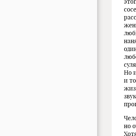
это
сосе
рас
жен
люб
нан
один
люб
суля
Но 
и т
жиз
зву
про
Чел
но 
Хот