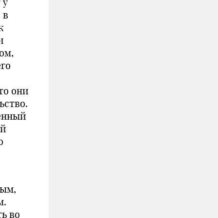
 у
 в
к
и
ом,
его
то они
ьство.
енный
ей
о
ным,
м.
ть во