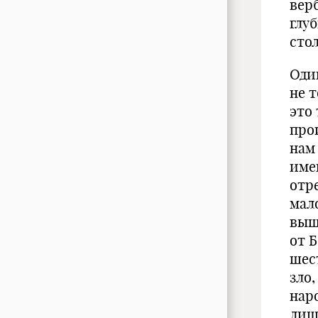
вер
глу
сто
Оди
не т
это
про
нам
име
отр
мал
выш
от 
шес
зло
нар
лиш