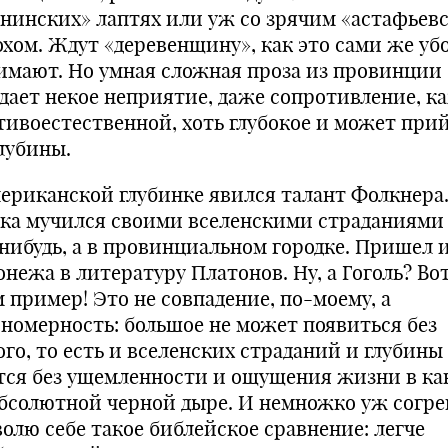
енинских» лаптях или уж со зрячим «астафьев
охом. Ждут «деревенщину», как это сами же уб
имают. Но умная сложная проза из провинции
дает некое неприятие, даже сопротивление, к
тивоестественной, хоть глубокое и может при
глубины.
мериканской глубинке явился талант Фолкнера
ка мучился своими вселенскими страданиями
-нибудь, а в провинциальном городке. Пришел 
онежа в литературу Платонов. Ну, а Гоголь? Во
м пример! Это не совпадение, по-моему, а
ономерность: большое не может появиться без
го, то есть и вселенских страданий и глубины
тся без ущемленности и ощущения жизни в ка
абсолютной черной дыре. И немножко уж согре
волю себе такое библейское сравнение: легче