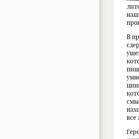
лит
наш
про
В п
сде
уще
кот
пише
умне
цин
кот
смы
нах
все 
Гер