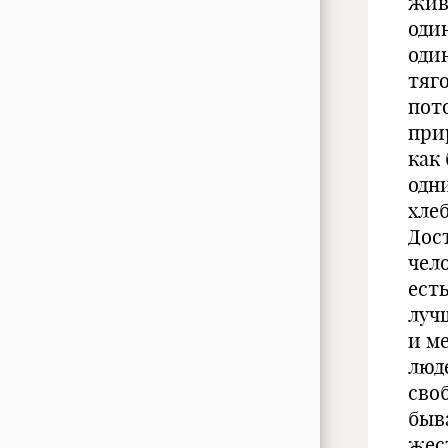
жив
оди
оди
тяг
пот
при
как
одн
хлеб
Дос
чело
ест
лучш
и м
люд
своб
быва
жес