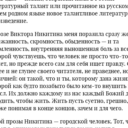
ературный талант или прочитанное на русско
ем родном языке новое талантливое литерату
изведение.
розе Виктора Никитина меня поразила сразу ж
ржанность, скромность, обыденность — и та
мленность, внутренняя выношенная боль за вс
орой чувствуешь, что человек не просто что-то
т, но прежде всего сам для себя ищет правду.
е и не глупее своего читателя, не праведнее, н
ичней: он такой, что и ты, которому дана жизн
орой как будто позабыто было кем-то внушить 
сл. Их должно каждому из нас каждый Божий 
одить, чтобы жить. Жить пусть суетно, грешно,
же понимая в конце концов, зачем и для чего.
ой прозы Никитина — городской человек. Тот, 