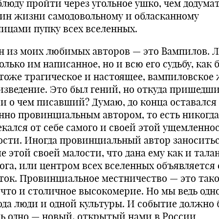
блюду пройти через угольное ушко, чем додумат
бин жизни самодовольному и обласканному
лицами пупку всех вселенных.
н из моих любимых авторов — это Вампилов. 
олько им написанное, но и всю его судьбу, как 
 тоже трагическое и настоящее, вампиловское
изведение. Это был гений, но откуда пришедши
 и о чем писавший? Думаю, до конца оставался
нно провинциальным автором, то есть никогда
екался от себе самого и своей этой ущемленно
ости. Иногда провинциальный автор заносить
е этой своей малости, что дана ему как и тала
Бога, или центром всех вселенных объявляется
ток. Провинциальное местничество — это так
, что и столичное высокомерие. Но мы ведь одн
ода люди и одной культуры. И событие должно
ь одно — новый, открытый нами в России