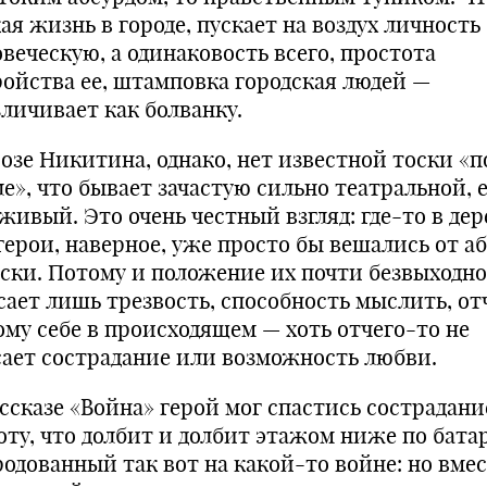
ая жизнь в городе, пускает на воздух личность
овеческую, а одинаковость всего, простота
ройства ее, штамповка городская людей —
зличивает как болванку.
розе Никитина, однако, нет известной тоски «п
ле», что бывает зачастую сильно театральной, 
живый. Это очень честный взгляд: где-то в де
герои, наверное, уже просто бы вешались от а
оски. Потому и положение их почти безвыходно
сает лишь трезвость, способность мыслить, от
ому себе в происходящем — хоть отчего-то не
сает сострадание или возможность любви.
ассказе «Война» герой мог спастись сострадани
оту, что долбит и долбит этажом ниже по батар
родованный так вот на какой-то войне: но вме