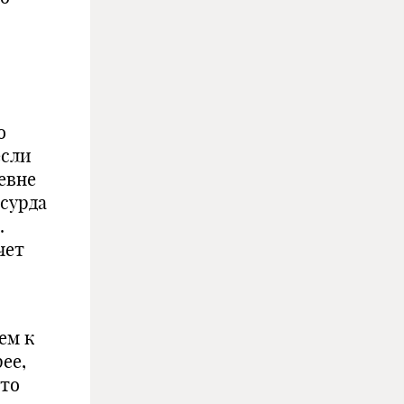
о
если
ревне
бсурда
.
чет
ем к
ее,
сто