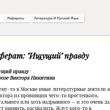
Рефераты
Литература И Русский Язык
ферат: "Ищущий" правду
щий правду
розе Виктора Никитина
ему-то в Москве иные литературные деятели 
автора из провинции чего-то простецкого,
тального или хоть надрывного — и это очень д
ут оценить, расхвалить. Ждут кого-то в