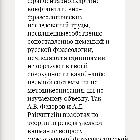
фрагментарнойкартине
конфронтативно-
фразеологических
исследований труды,
посвященныесобственно
сопоставлению немецкой и
русской фразеологии,
исчисляются единицамии
не образуют в своей
совокупности какой-либо
цельной системы ни по
методикеописания, ни по
изучаемому объекту. Так,
А.В. Федоров и А.Д.
Райхштейн вработах по
теории перевода уделяют
внимание вопросу
межъязыковойфразеологической