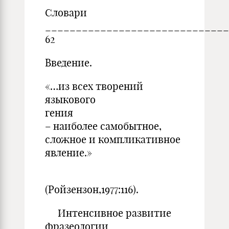
Словари
_____________________________
62
Введение.
«…из всех творений
языкового
гения че
– наиболее самобытное,
сложное и компликативное
явление.»
(Ройзензон,1977:116).
Интенсивное развитие
фразеологии