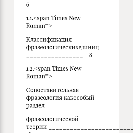
6
1.1.<span Times New
Roman"">
Классификация
фразеологическихединиц
________________ 8
1.2.<span Times New
Roman"">
Сопоставительная
фразеология какособый
раздел
фразеологической
теории _______________________