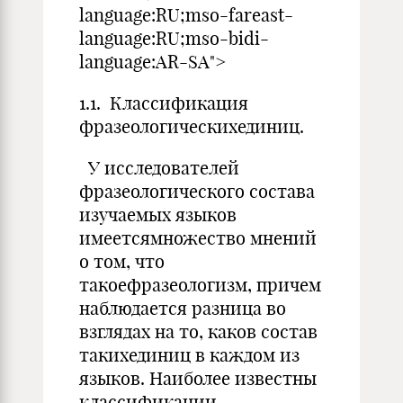
language:RU;mso-fareast-
language:RU;mso-bidi-
language:AR-SA">
1.1. Классификация
фразеологическихединиц.
У исследователей
фразеологического состава
изучаемых языков
имеетсямножество мнений
о том, что
такоефразеологизм, причем
наблюдается разница во
взглядах на то, каков состав
такихединиц в каждом из
языков. Наиболее известны
классификации