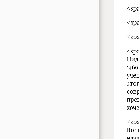
<spa
<spa
<spa
<sp
Нид
1469
уче
это
сов
пре
хоч
<sp
Rom
нач