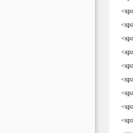
<spa
<spa
<spa
<spa
<spa
<spa
<spa
<spa
<spa