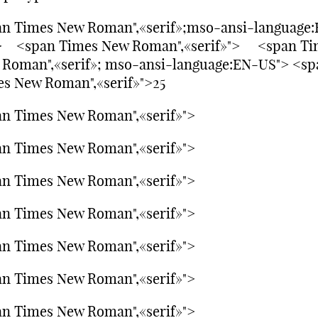
n Times New Roman",«serif»;mso-ansi-language
> <span Times New Roman",«serif»"> <span Ti
Roman",«serif»; mso-ansi-language:EN-US"> <sp
s New Roman",«serif»">25
n Times New Roman",«serif»">
n Times New Roman",«serif»">
n Times New Roman",«serif»">
n Times New Roman",«serif»">
n Times New Roman",«serif»">
n Times New Roman",«serif»">
n Times New Roman",«serif»">