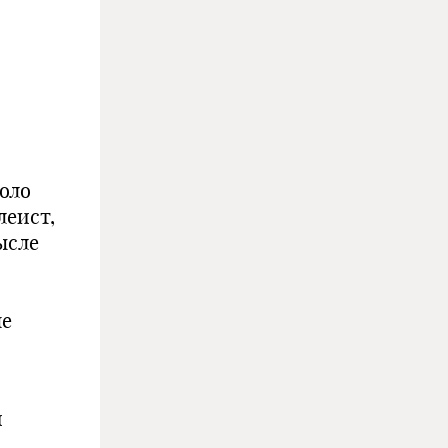
оло
леист,
ысле
не
й