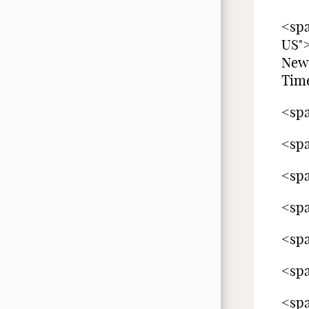
<spa
US"
New 
Time
<spa
<spa
<spa
<spa
<spa
<spa
<spa