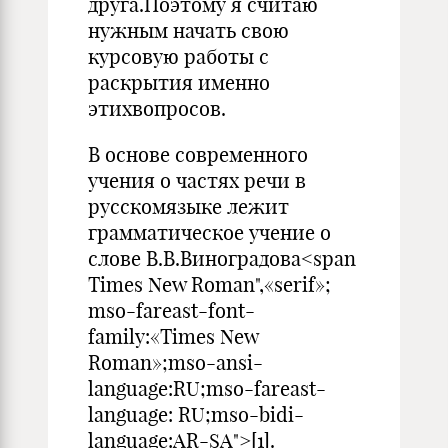
друга.Поэтому я считаю
нужным начать свою
курсовую работы с
раскрытия именно
этихвопросов.
В основе современного
учения о частях речи в
русскомязыке лежит
грамматическое учение о
слове В.В.Виногра­дова<span
Times New Roman",«serif»;
mso-fareast-font-
family:«Times New
Roman»;mso-ansi-
language:RU;mso-fareast-
language: RU;mso-bidi-
language:AR-SA">[1].