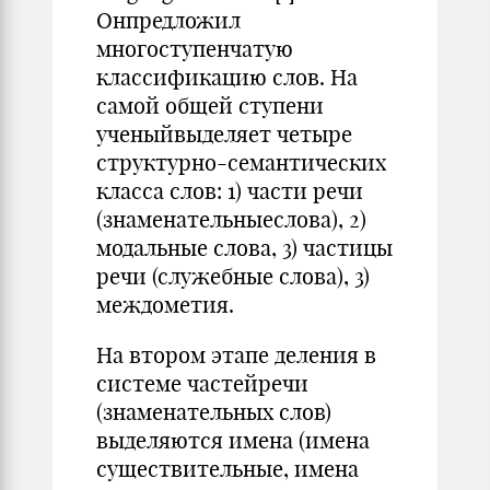
Онпредложил
многоступенчатую
классификацию слов. На
самой общей ступени
ученыйвыделяет четыре
структурно-семантических
класса слов: 1) части речи
(зна­менательныеслова), 2)
модальные слова, 3) частицы
речи (служебные слова), 3)
междометия.
На втором этапе деле­ния в
системе частейречи
(знаменательных слов)
выделя­ются имена (имена
существительные, имена