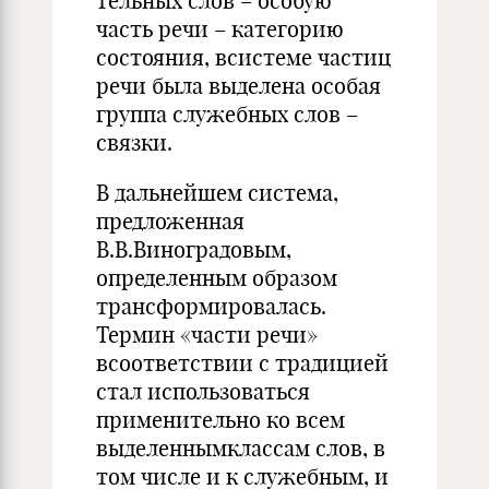
тельных слов – особую
часть речи – категорию
состояния, всистеме частиц
речи была выде­лена особая
группа служебных слов –
связки.
В дальнейшем система,
предложенная
В.В.Виноградовым,
определенным образом
трансформировалась.
Термин «ча­сти речи»
всоответствии с традицией
стал использоваться
применительно ко всем
выделеннымклассам слов, в
том числе и к служебным, и