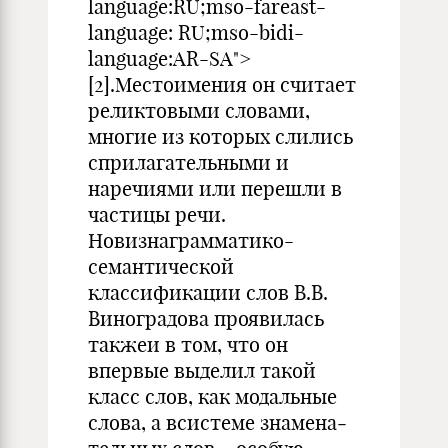
language:RU;mso-fareast-
language: RU;mso-bidi-
language:AR-SA">
[2].Местоимения он считает
реликтовыми словами,
многие из которых слились
сприлагательными и
наречиями или перешли в
частицы речи.
Новизнаграмматико-
семантической
классификации слов В.В.
Виногра­дова проявилась
такжеи в том, что он
впервые выделил такой
класс слов, как модальные
слова, а всистеме знамена­