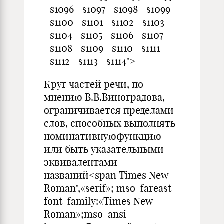
_s1096 _s1097 _s1098 _s1099
_s1100 _s1101 _s1102 _s1103
_s1104 _s1105 _s1106 _s1107
_s1108 _s1109 _s1110 _s1111
_s1112 _s1113 _s1114">
Круг частей речи, по
мнению В.В.Виноградова,
ограни­чивается пределами
слов, способных выполнять
номина­тивнуюфункцию
или быть указательными
эквивалента­ми
названий<span Times New
Roman",«serif»; mso-fareast-
font-family:«Times New
Roman»;mso-ansi-