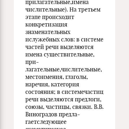
прилагатель­ные,имена
числительные). На третьем
этапе происходит
конкретизация
знаменательных
ислужебных слов: в сис­теме
частей речи выделяются
имена существительные,
при­
лагательные,числительные,
местоимения, глаголы,
наречия, категория
состояния; в системечастиц
речи выделяются предлоги,
союзы, частицы, связки. В.В.
Виноградов предла­
гаетследующее