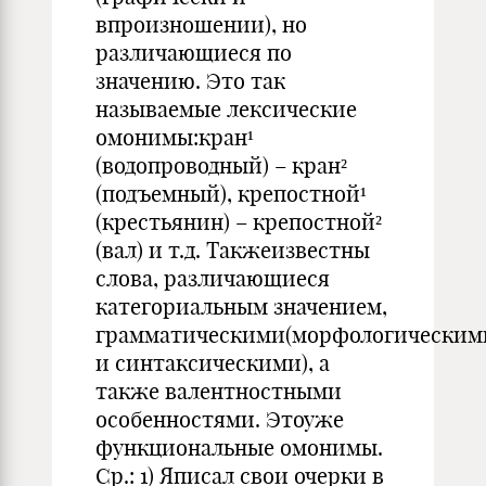
впроизношении), но
различающиеся по
значению. Это так
называемые лексические
омонимы:кран¹
(водопроводный) – кран²
(подъемный), крепостной¹
(крестьянин) – крепостной²
(вал) и т.д. Такжеизвестны
слова, различающиеся
категориальным значением,
грамматическими(морфологическим
и синтаксическими), а
также валентностными
особенностями. Этоуже
функциональные омонимы.
Ср.: 1) Яписал свои очерки в