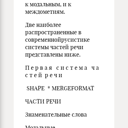
к модальным, и к
междометиям.
Две наиболее
распространен­ные в
современнойрусистике
системы частей речи
представлены ниже.
П е р в а я с и с т е м а ч а
с т е й р е ч и
SHAPE * MERGEFORMAT
ЧАСТИ РЕЧИ
Знаменательные слова
Модальные