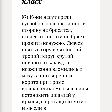
класс
№1 Кони несут среди
сугробов, опасности нет: в
сто­рону не бросятся,
вселес, и снег им по брюхо—
пра­вить ненужно. Скачем
опять в гору извилистой
тро­пой; вдруг крутой
поворот, и какбудто
неожиданно вломились с
маху в притворенные
ворота при громе
колокольчика.Не было силы
остановить лошадей у
крыльца, протащили мимо
и засели в