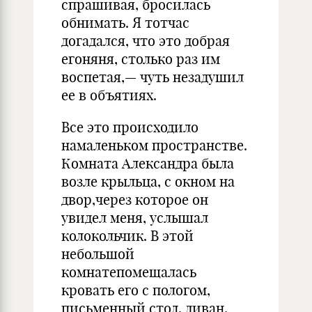
спрашивая, бросилась
обнимать. Я тотчас
догадался, что это добрая
егоняня, столько раз им
воспетая,— чуть незадушил
ее в объятиях.
Все это происходило
намаленьком пространстве.
Комната Александра была
возле крыльца, с окном на
двор,через которое он
увидел меня, услышал
колокольчик. В этой
небольшой
комнатепомеща­лась
кровать его с пологом,
письменный стол, диван,