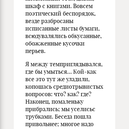
шкаф с книгами. Вовсем
поэтический беспоря­док,
везде разбросаны
исписанные листы бумаги,
всюдувалялись обкусанные,
обожженные кусочки
перьев.
Я между темприглядывался,
где бы умыться… Кой-как
все это тут же уладили,
копошась средиотрывистых
вопросов: что? как? где?
Наконец, по­маленьку
прибрались; мы уселисьс
трубками. Бесе­да пошла
привольнее; многое надо