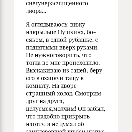
снегунерасчищенного
двора...
Я оглядываюсь: вижу
накрыльце Пушкина, бо­
сяком, в одной рубашке, с
поднятыми вверх руками.
Не нужноговорить, что
тогда во мне происходило.
Выскакиваю из саней, беру
его в охапкуи тащу в
комнату. На дворе
страшный холод. Смотрим
друг на друга,
целуемся,молчим! Он забыл,
что надобно прикрыть
наготу, я не думал об
заиндевевшей шубеи шапке.