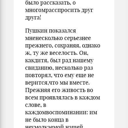
было рассказать, о
многомрасспросить друг
друга!
Пушкин показался
мненесколько серьезнее
преж­него, сохраняя, однако
ж, ту же веселость. Он,
какдитя, был рад нашему
свиданию, несколько раз
повторял, что ему еще не
верится,что мы вместе.
Прежняя его живость во
всем проявлялась в каждом
слове, в
каждомвоспоминании: им
не было конца в
неумолкаемой нашей