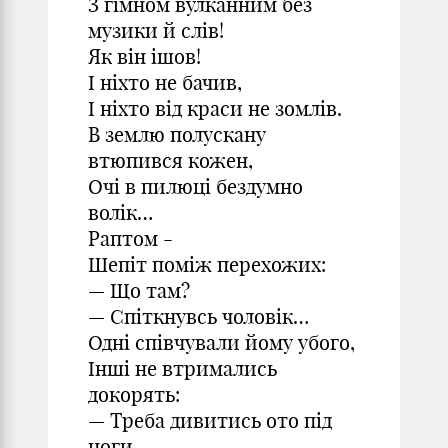
З гімном вулканним без
музики й слів!
Як він ішов!
І ніхто не бачив,
І ніхто від краси не зомлів.
В землю полускану
втюпився кожен,
Очі в пилюці бездумно
волік…
Раптом -
Шепіт поміж перехожих:
— Що там?
— Спіткнувсь чоловік…
Одні співчували йому убого,
Інші не втримались
докорять:
— Треба дивитись ото під
ноги,