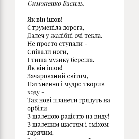
Симоненко Василь
.
Як він ішов!
Струменіла дорога,
Далеч у жадібні очі текла.
Не просто ступали -
Співали ноги,
І тиша музику берегла.
Як він ішов!
Зачарований світом,
Натхненно і мудро творив
ходу -
Так нові планети грядуть на
орбіти
З шаленою радістю на виду!
З шаленим щастям і сміхом
гарячим,