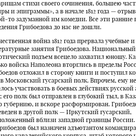
а­рищам стихи своего сочинения, большею час
­ры и эпиграммы», а в начале 1812 года — отрыв
ой-то задуманной им комедии. Все эти ранние 
едения Грибоедова до нас не дошли.
чественная война 1812 года прервала учебные и
ературные занятия Грибоедова. Национальный,
отический подъем всецело захватил юношу. Ка
ько войска Наполеона вторглись в пределы Рос
боедов отложил в сторону книги и поступил к
 в Московский гусарский полк. Впрочем, ему н
елось участвовать в боевых действиях русской 
 его полк был отправлен в глубокий тыл, в Каз
ю губернию, и вскоре расформирован. Грибоед
еведен в другой полк — Иркутский гусарский,
положенный вблизи западной границы России.
Грибоедов был назначен адъютантом командира
вного кавалерийского корпуса, штаб которого 