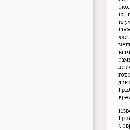
окон
на э
изу
пос
час
мен
ным
сам
лет 
гот
докт
Гри
вре
Изв
Гри
Сов