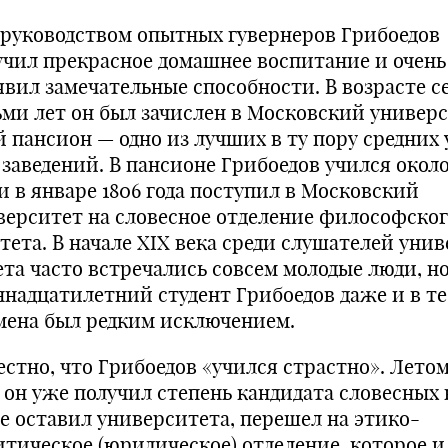
 руководством опытных гувернеров Грибоедов
учил прекрасное домашнее воспитание и очень
явил замечательные способности. В возрасте с
ьми лет он был зачислен в Московский универ
й пансион — одно из лучших в ту пору средних 
 заведений. В пансионе Грибоедов учился около
и в январе 1806 года поступил в Московский
верситет на словесное отделение философског
тета. В начале XIX века среди слушателей унив
ета часто встречались совсем молодые люди, н
ннадцатилетний студент Грибоедов даже и в те
мена был редким исключением.
естно, что Грибоедов «учился страстно». Летом
 он уже получил степень кандидата словес­ных 
не оставил университета, перешел на этико-
итическое (юридическое) отделение, которое и