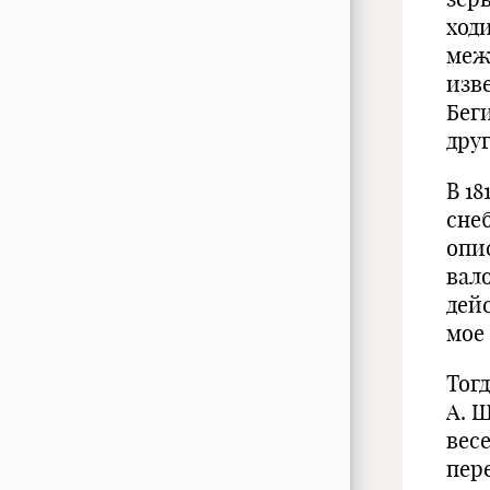
ходи
меж
изв
Бег
дру
В 1
сне
опи
вал
дей
мое
Тогд
А. 
вес
пер