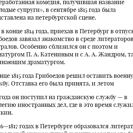
еработанная комедия, получившая на­звание
одые супруги», в сентябре 1815 года была
дставлена на петербургской сцене.
в конце 1814 года, приехав в Петербург в от­пус
оедов завязал знакомство в среде литерато­ро
тралов. Особенно сблизился он с поэтом и
матургом П. А. Катениным и с А. А. Жандром, 
инающим драматургом.
нце 1815 года Грибоедов решил оставить во­енн
жбу. Отставка его была принята, и летом
 года он поступил на гражданскую службу — в
легию иностранных дел, где в это время служил
кин.
16—1817 годах в Петербурге образовался лите­ра