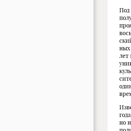
Под
пол
про
вос
ски
ных
лет 
уни
куль
сит
оди
вре
Изв
года
но 
пол