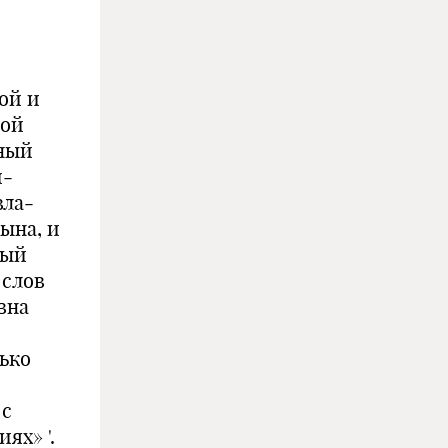
о
ной и
ной
ьный
и­
вла­
ына, и
лый
 слов
вна
лько
 с
ях» '.