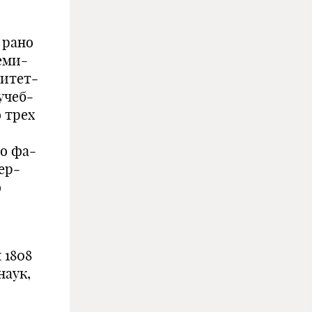
 рано
еми-
ситет­
учеб­
 трех
о фа­
ер­
о
 1808
наук,