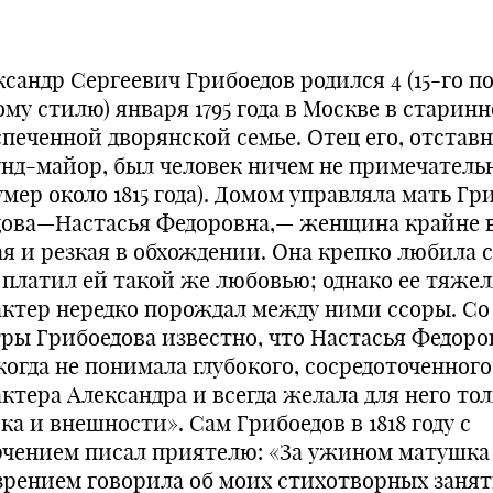
сандр Сергеевич Грибоедов родился 4 (15-го п
му стилю) января 1795 года в Москве в старин
спеченной дворянской семье. Отец его, отстав
унд-майор, был человек ничем не примечател
умер около 1815 года). Домом управляла мать Гр
дова—Настасья Федоровна,— женщина крайне 
ая и резкая в обхождении. Она крепко любила с
 платил ей такой же любовью; однако ее тяже­
актер нередко порождал между ними ссоры. Со
тры Грибоедова известно, что Настасья Федоро
огда не понимала глубокого, сосредо­точенного
ктера Александра и всегда желала для него то
ка и внешности». Сам Грибоедов в 1818 году с
рчением писал приятелю: «За ужином матушка
зрением говорила об моих стихотворных заняти