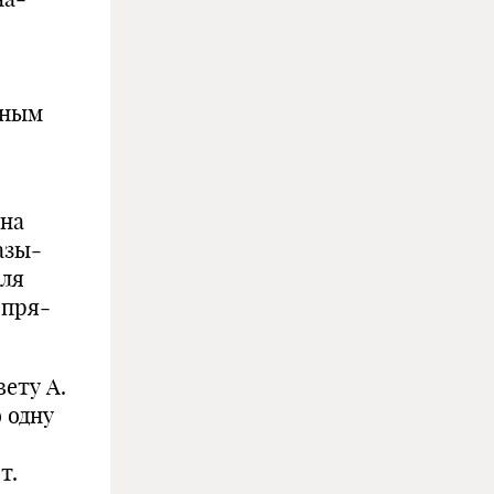
,
вным
ена
азы­
для
 пря­
вету А.
 одну
т.