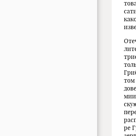
тов
сати
как
изв
Оте
лит
три
тол
Гри
том
дов
мии;
ску
пер
рас
ре 
зер