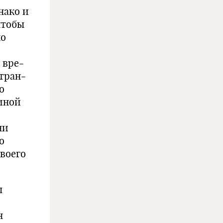
а­ко и
чтобы
мо
 вре­
тран­
о
иной
ни
о
во­его
ы
н