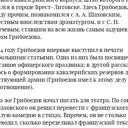
лся в городе Брест-Литовске. Здесь Грибоедов
ду прочим, познакомился с А. А. Шаховским,
естным впоследствии драматургом, и с С. Н.
ичевым, ставшим на всю жизнь самым задуше
гом Грибоедова.
814 году Грибоедов впервые выступил в печати
большими статьями. Одна из них была посвящ
санию офицерского праздника; в другой расск
ось о формировании кавалерийских резервов 
ствующей армии (Грибоедов имел к этому делу
 отношение).
а же Грибоедов начал писать для театра. По со
Шаховского он решил перевести с фран­цузского
елую комедию в стихах. Впрочем, он не столько
еводил, сколько переделывал француз­ский текс