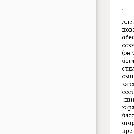
.
Алек
ново
обе
сек
(он 
бое
стн
сын
хар
сес
«ник
хара
блес
ого
пре