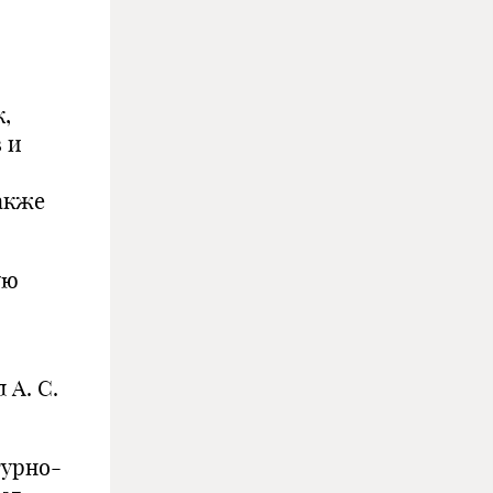
к,
в и
также
ую
 А. С.
турно-