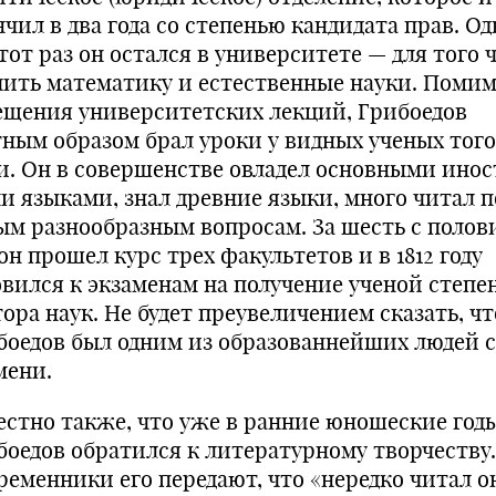
чил в два года со степенью кандидата прав. Одн
тот раз он остался в университете — для того 
чить математику и естественные науки. По­ми
ещения университетских лекций, Грибоедов
тным образом брал уроки у видных ученых того
и. Он в совершенстве овладел основными инос
и языками, знал древние языки, много читал п
ым разнообразным вопросам. За шесть с полов
он прошел курс трех факультетов и в 1812 году
овился к экзаменам на получение ученой степе
ора наук. Не будет преувеличением сказать, чт
боедов был одним из образованнейших людей с
мени.
естно также, что уже в ранние юношеские год
боедов обратился к литературному творчеству.
ременники его передают, что «нередко читал о