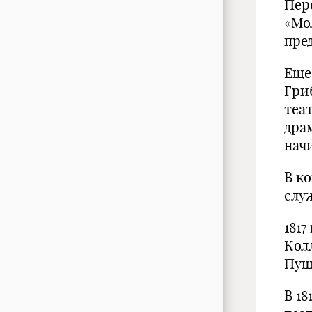
Пер
«Мол
пре
Еще 
Гриб
теа
дра
нач
В ко
слу
1817
Кол
Пуш
В 18