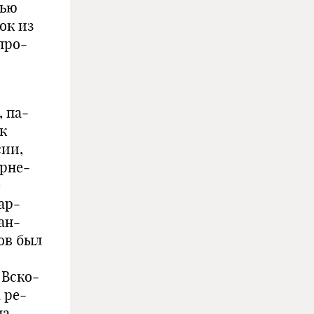
тью
ок из
про­
 па­
к
сии,
орне­
е
ар­
ан­
ов был
 Вско­
 ре­
на­