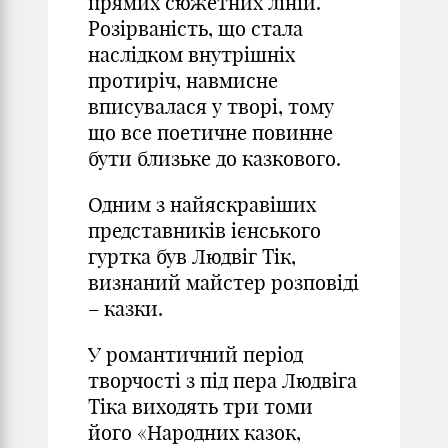
прямих сюжетних ліній.
Розірваність, що стала
наслідком внутрішніх
протиріч, навмисне
вписувалася у творі, тому
що все поетичне повинне
бути близьке до казкового.
Одним з найяскравіших
представників ієнського
гуртка був Людвіг Тік,
визнаний майстер розповіді
– казки.
У романтичний період
творчості з під пера Людвіга
Тіка виходять три томи
його «Народних казок,