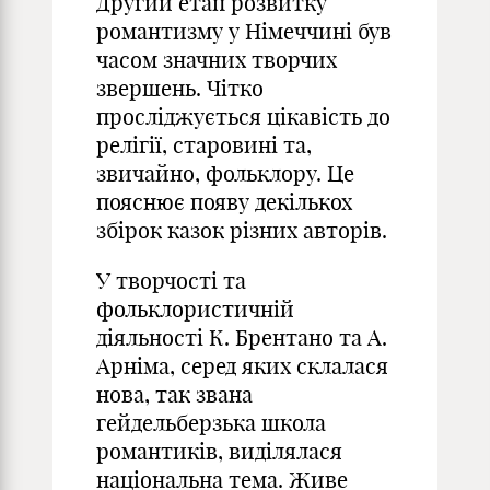
Другий етап розвитку
романтизму у Німеччині був
часом значних творчих
звершень. Чітко
просліджується цікавість до
релігії, старовині та,
звичайно, фольклору. Це
пояснює появу декількох
збірок казок різних авторів.
У творчості та
фольклористичній
діяльності К. Брентано та А.
Арніма, серед яких склалася
нова, так звана
гейдельберзька школа
романтиків, виділялася
національна тема. Живе