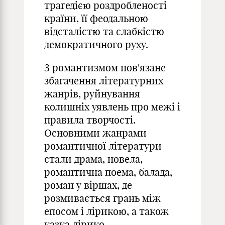
трагедією роздробленості
країни, її феодальною
відсталістю та слабкістю
демократичного руху.
З романтизмом пов'язане
збагачення літературних
жанрів, руйнування
колишніх уявлень про межі і
правила творчості.
Основними жанрами
романтичної літератури
стали драма, новела,
романтична поема, балада,
роман у віршах, де
розмивається грань між
епосом і лірикою, а також
казка лірико-