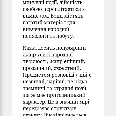
минувші події, дійсність
свободо переплітається з
вимислом. Вони містять
багатий матеріал для
вивчення народної
психології та побуту.
Казка досить популярний
жанр усної народної
творчості, жанр епічний,
прозаїчний, сюжетний.
Предметом розповіді у ній є
незвичні, чарівні, не рідко
таємничі та страшні події;
дія ж має пригодницький
характер. Це в значній мірі
передбачає структуру
сюжету. Він відрізняється