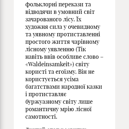
фольклорні перекази та
відводячи в умовний світ
зачарованого лісу. Їх
художня сила у очевидному
та уявному протиставленні
простого життя чарівному
лісному уявленню (Тік
навіть ввів особливе слово –
«Waldeinsamkeit») світу
користі та егоїзму. Він не
користується усіма
багатствами народної казки
і протиставляє
буржуазному світу лише
романтичну мрію лісної
самотності.