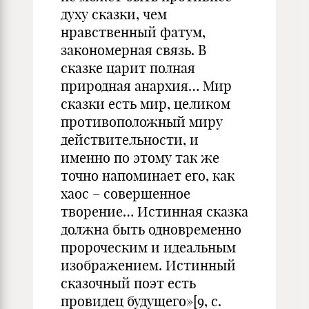
духу сказки, чем
нравственный фатум,
закономерная связь. В
сказке царит полная
природная анархия… Мир
сказки есть мир, целиком
противоположный миру
действительности, и
именно по этому так же
точно напоминает его, как
хаос – совершенное
творение… Истинная сказка
должна быть одновременно
пророческим и идеальным
изображением. Истинный
сказочный поэт есть
провидец будущего»[9, с.