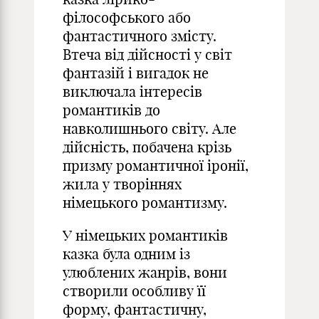
філософського або
фантастичного змісту.
Втеча від дійсності у світ
фантазій і вигадок не
виключала інтересів
романтиків до
навколишнього світу. Але
дійсність, побачена крізь
призму романтичної іронії,
жила у творіннях
німецького романтизму.
У німецьких романтиків
казка була одним із
улюблених жанрів, вони
створили особливу її
форму, фантастичну,