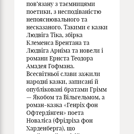
пов’язану з таємницями
поетики, з несподіваністю
непояснювального та
несказаного. Такими є казки
Людвіга Тіка, збірка
Клеменса Брентана та
Людвіга Арніма та новели і
романи Ернста Теодора
Амадея Гофмана.
Всесвітньої слави зажили
народні казки, записані й
опубліковані братами Грімм
— Якобом та Вільгельмом, а
роман-казка «Генріх фон
Офтердінген» поета
Новаліса (Фрідріха фон
Харденберга), що