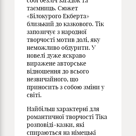
собі безліч загадок та
таємниць. Сюжет
«Білокурого Екберта»
близький до казкового. Тік
запозичує з народної
творчості мотив долі, яку
неможливо обдурити. У
новелі дуже яскраво
виражене авторське
відношення до всього
незвичайного, що
приносить з собою зміни у
світі.
Найбільш характерні для
романтичної творчості Тіка
розповіді-казки, які
спираються на німецькі