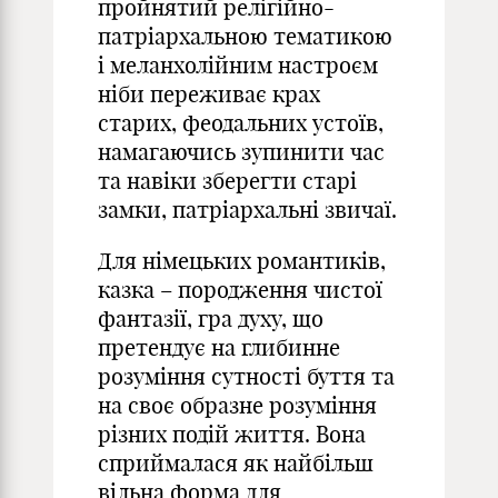
пройнятий релігійно-
патріархальною тематикою
і меланхолійним настроєм
ніби переживає крах
старих, феодальних устоїв,
намагаючись зупинити час
та навіки зберегти старі
замки, патріархальні звичаї.
Для німецьких романтиків,
казка – породження чистої
фантазії, гра духу, що
претендує на глибинне
розуміння сутності буття та
на своє образне розуміння
різних подій життя. Вона
сприймалася як найбільш
вільна форма для