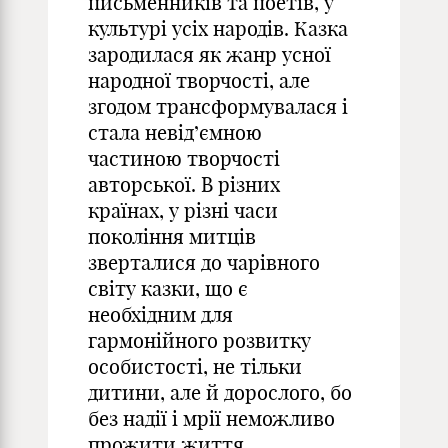
письменників та поетів, у
культурі усіх народів. Казка
зародилася як жанр усної
народної творчості, але
згодом трансформувалася і
стала невід’ємною
частиною творчості
авторської. В різних
країнах, у різні часи
покоління митців
зверталися до чарівного
світу казки, що є
необхідним для
гармонійного розвитку
особистості, не тільки
дитини, але й дорослого, бо
без надії і мрії неможливо
прожити життя.