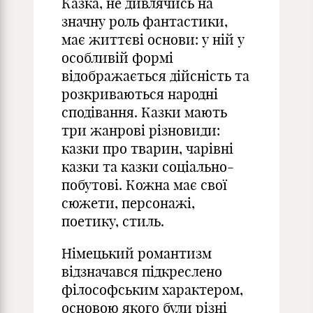
Казка, не дивлячись на
значну роль фантастики,
має життєві основи: у ній у
особливій формі
відображається дійсність та
розкриваються народні
сподівання. Казки мають
три жанрові різновиди:
казки про тварин, чарівні
казки та казки соціально-
побутові. Кожна має свої
сюжети, персонажі,
поетику, стиль.
Німецький романтизм
відзначався підкреслено
філософським характером,
основою якого були різні