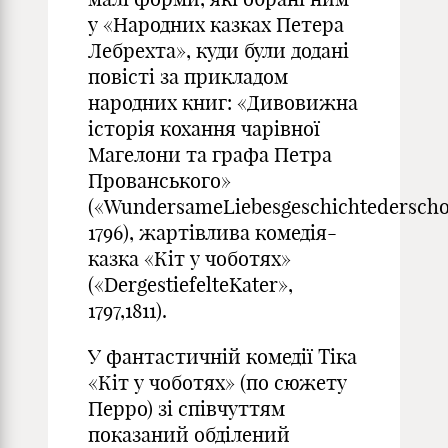
у «Народних казках Петера
Лебрехта», куди були додані
повісті за прикладом
народних книг: «Дивовижна
історія кохання чарівної
Магелони та графа Петра
Прованського»
(«WundersameLiebesgeschichtedersch
1796), жартівлива комедія-
казка «Кіт у чоботях»
(«DergestiefelteKater»,
1797,1811).
У фантастичній комедії Тіка
«Кіт у чоботях» (по сюжету
Перро) зі співчуттям
показаний обділений