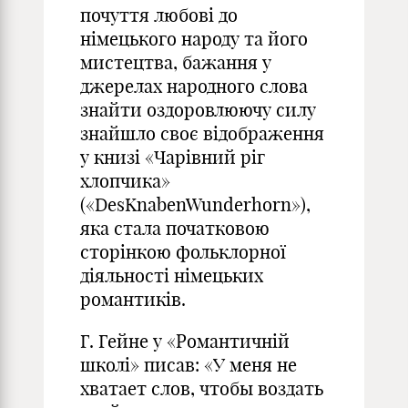
почуття любові до
німецького народу та його
мистецтва, бажання у
джерелах народного слова
знайти оздоровлюючу силу
знайшло своє відображення
у книзі «Чарівний ріг
хлопчика»
(«DesKnabenWunderhorn»),
яка стала початковою
сторінкою фольклорної
діяльності німецьких
романтиків.
Г. Гейне у «Романтичній
школі» писав: «У меня не
хватает слов, чтобы воздать