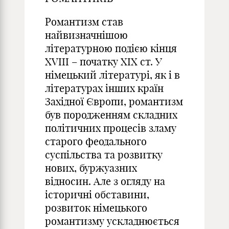
Романтизм став
найвизначнішою
літературною подією кінця
XVIII – початку XIX ст. У
німецький літературі, як і в
літературах інших країн
Західної Європи, романтизм
був породженням складних
політичних процесів зламу
старого феодального
суспільства та розвитку
нових, буржуазних
відносин. Але з огляду на
історичні обставини,
розвиток німецького
романтизму ускладнюється