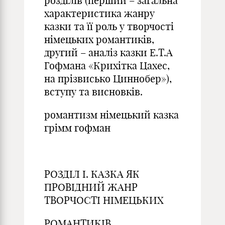
розділів (перший – загальна
характеристика жанру
казки та її роль у творчості
німецьких романтиків,
другий – аналіз казки Е.Т.А
Гофмана «Крихітка Цахес,
на прізвисько Циннобер»),
вступу та висновків.
романтизм німецький казка
грімм гофман
РОЗДІЛ І. КАЗКА ЯК
ПРОВІДНИЙ ЖАНР
ТВОРЧОСТІ НІМЕЦЬКИХ
РОМАНТИКІВ