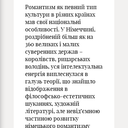
Романтизм як певний тип
культури в різних країнах
мав свої національні
особливості. У Німеччині,
роздрібненій більш як на
360 великих і малих
суверенних держав –
королівств, рицарських
володінь, уся інтелектуальна
енергія виплеснулася в
галузь теорії, що знайшло
відображення в
філософсько-естетичних
шуканнях, художній
літературі, але невід’ємною
частиною розвитку
німецького романтизму