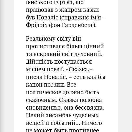
ієнського гуртка, що
працював з жанром казки
був Новаліс (справжнє ім’я –
Фрідріх фон Гарденберг).
Реальному світу він
протиставляє більш цінний
та яскравий світ духовний.
Дійсність поступається
місцем поезії. «Сказка,–
писав Новаліс, – есть как бы
канон поэзии. Все
поэтическое должно быть
сказочным. Сказка подобна
сновидению, она бессвязна.
Некий ансамбль чудесных
вещей и событий… Ничего
не может быть противнее