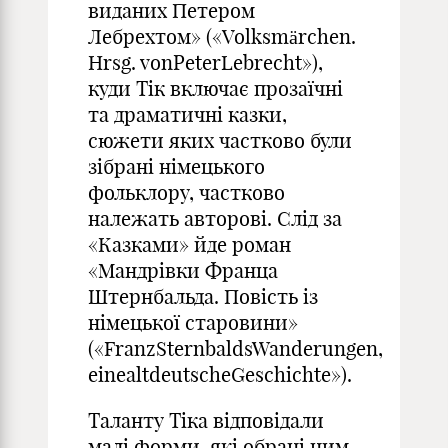
виданих Петером
Лебрехтом» («Volksmärchen.
Hrsg. vonPeterLebrecht»),
куди Тік включає прозаїчні
та драматичні казки,
сюжети яких частково були
зібрані німецького
фольклору, частково
належать авторові. Слід за
«Казками» йде роман
«Мандрівки Франца
Штернбальда. Повість із
німецької старовини»
(«FranzSternbaldsWanderungen,
einealtdeutscheGeschichte»).
Таланту Тіка відповідали
малі форми, які обрані ним