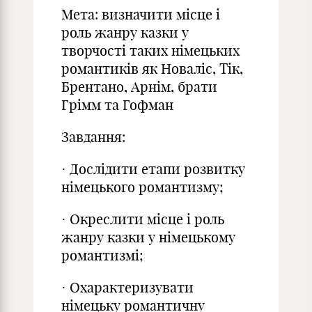
Мета: визначити місце і
роль жанру казки у
творчості таких німецьких
романтиків як Новаліс, Тік,
Брентано, Арнім, брати
Грімм та Гофман
Завдання:
· Дослідити етапи розвитку
німецького романтизму;
· Окреслити місце і роль
жанру казки у німецькому
романтизмі;
· Охарактеризувати
німецьку романтичну