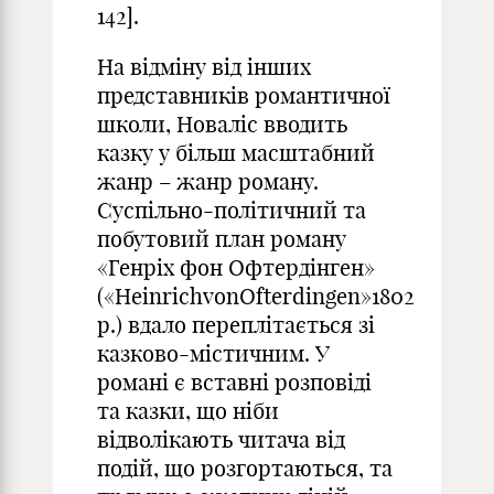
142].
На відміну від інших
представників романтичної
школи, Новаліс вводить
казку у більш масштабний
жанр – жанр роману.
Суспільно-політичний та
побутовий план роману
«Генріх фон Офтердінген»
(«HeinrichvonOfterdingen»1802
р.) вдало переплітається зі
казково-містичним. У
романі є вставні розповіді
та казки, що ніби
відволікають читача від
подій, що розгортаються, та