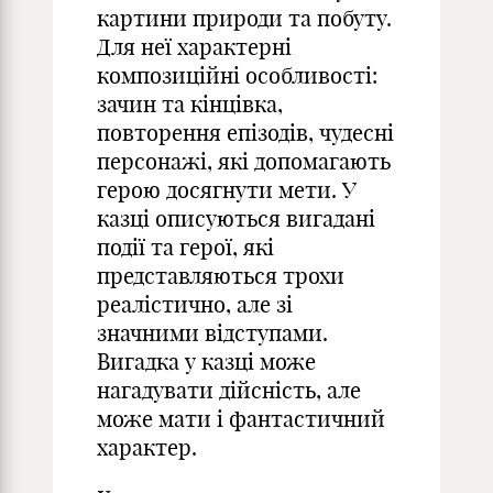
картини природи та побуту.
Для неї характерні
композиційні особливості:
зачин та кінцівка,
повторення епізодів, чудесні
персонажі, які допомагають
герою досягнути мети. У
казці описуються вигадані
події та герої, які
представляються трохи
реалістично, але зі
значними відступами.
Вигадка у казці може
нагадувати дійсність, але
може мати і фантастичний
характер.