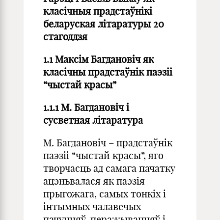
класічныя прадстаўнікi
беларуская лiтаратуры 20
стагоддзя
1.1 Максім Багдановіч як
класічны прадстаўнік паэзіі
“чыстай красы”
1.1.1 М. Багдановіч і
сусветная літаратура
М. Багдановіч – прадстаўнік
паэзіі “чыстай красы”, яго
творчасць ад самага пачатку
ацэньвалася як паэзія
прыгожага, самых тонкіх і
інтымных чалавечых
пачуццяў, перажыванняў і