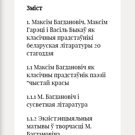
Зміст
1. Максім Багдановіч, Максім
Гарэці i Васіль Быкаў як
класічныя прадстаўнікi
беларуская лiтаратуры 20
стагоддзя
1.1 Максім Багдановіч як
класічны прадстаўнік паэзіі
“чыстай красы
1.1.1 М. Багдановіч і
сусветная літаратура
1.1.2 Экзістэнцыяльныя
матывы ў творчасці М.
Багдановіча