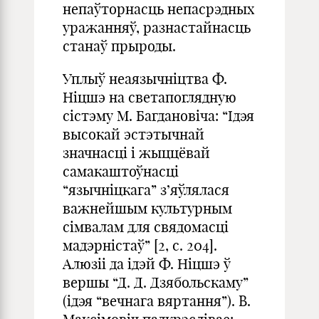
непаўторнасць непасрэдных
уражанняў, разнастайнасць
станаў прыроды.
Уплыў неаязычніцтва Ф.
Ніцшэ на светапоглядную
сістэму М. Багдановіча: “Ідэя
высокай эстэтычнай
значнасці і жыццёвай
самакаштоўнасці
“язычніцкага” з’яўлялася
важнейшым культурным
сімвалам для свядомасці
мадэрністаў” [2, с. 204].
Алюзіі да ідэй Ф. Ніцшэ ў
вершы “Д. Д. Дзябольскаму”
(ідэя “вечнага вяртання”). В.