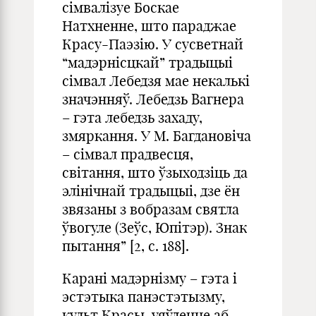
сімвалізуе Боскае
Натхненне, што параджае
Красу-Паэзію. У сусветнай
“мадэрнісцкай” традыцыі
сімвал Лебедзя мае некалькі
значэнняў. Лебедзь Вагнера
– гэта лебедзь захаду,
змяркання. У М. Багдановіча
– сімвал прадвесця,
світання, што ўзыходзіць да
элінічнай традыцыі, дзе ён
звязаны з вобразам святла
ўвогуле (Зеўс, Юпітэр). Знак
пытання” [2, с. 188].
Карані мадэрнізму – гэта і
эстэтыка панэстэтызму,
культ Красы, уяўленне аб