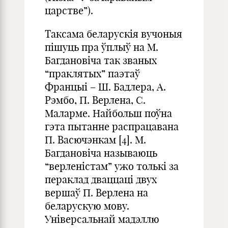
царстве”).
Таксама беларускія вучоныя
пішуць пра ўплыў на М.
Багдановіча так званых
“праклятых” паэтаў
Францыi – Ш. Бадлера, А.
Рэмбо, П. Верлена, С.
Маларме. Найбольш поўна
гэта пытанне распрацавана
П. Васючэнкам [4]. М.
Багдановiча называюць
“верленiстам” ужо толькi за
пераклад дваццаці двух
вершаў П. Верлена на
беларускую мову.
Універсальнай мадэллю