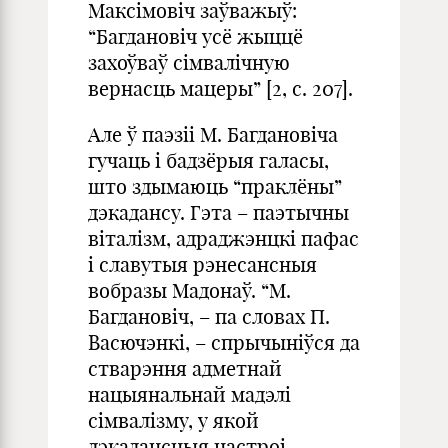
Максімовіч заўважыў:
“Багдановіч усё жыццё
захоўваў сімвалічную
вернасць мацеры” [2, с. 207].
Але ў паэзii М. Багдановiча
гучаць i бадзёрыя галасы,
што здымаюць “праклёны”
дэкадансу. Гэта – паэтычны
вiталiзм, адраджэнцкi пафас
i славутыя рэнесансныя
вобразы Мадонаў. “М.
Багдановiч, – па словах П.
Васючэнкі, – спрычынiўся да
стварэння адметнай
нацыянальнай мадэлi
сiмвалiзму, у якой
дэкадансныя настроi