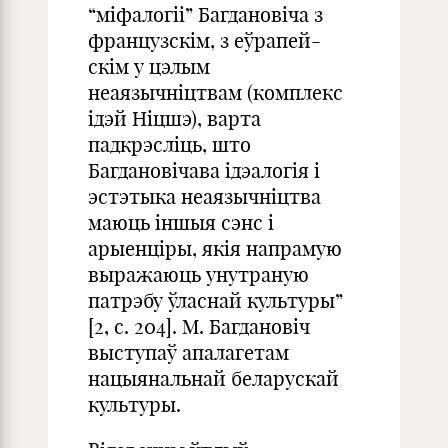
“міфалогіі” Багдановіча з
французскім, з еўрапей-
скім у цэлым
неаязычніцтвам (комплекс
ідэй Ніцшэ), варта
падкрэсліць, што
Багдановічава ідэалогія і
эстэтыка неаязычніцтва
маюць іншыя сэнс і
арыенціры, якія напрамую
выражаюць унутраную
патрэбу ўласнай культуры”
[2, с. 204]. М. Багдановіч
выступаў апалагетам
нацыянальнай беларускай
культуры.