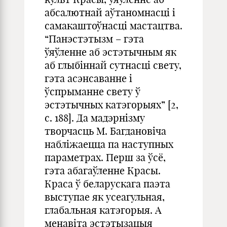
абсалютнай аўтаномнасці і
самакаштоўнасці мастацтва.
“Панэстэтызм – гэта
ўяўленне аб эстэтычным як
аб глыбіннай сутнасці свету,
гэта асэнсаванне і
ўспрыманне свету ў
эстэтычных катэгорыях” [2,
с. 188]. Да мадэрнізму
творчасць М. Багдановіча
набліжаецца па наступных
параметрах. Перш за ўсё,
гэта абагаўленне Красы.
Краса ў беларускага паэта
выступае як усеагульная,
глабальная катэгорыя. А
менавіта эстэтызацыя