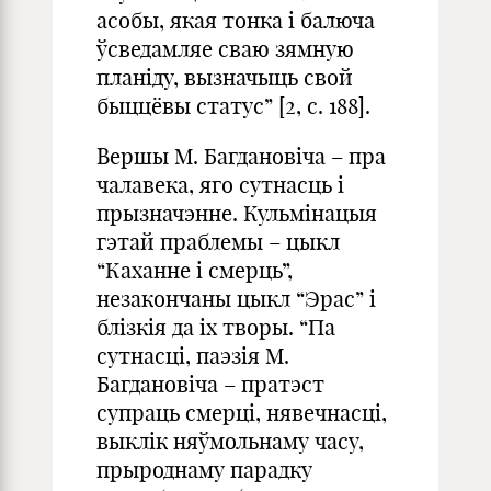
асобы, якая тонка і балюча
ўсведамляе сваю зямную
планіду, вызначыць свой
быццёвы статус” [2, с. 188].
Вершы М. Багдановіча – пра
чалавека, яго сутнасць і
прызначэнне. Кульмінацыя
гэтай праблемы – цыкл
“Каханне і смерць”,
незакончаны цыкл “Эрас” і
блізкія да іх творы. “Па
сутнасці, паэзія М.
Багдановіча – пратэст
супраць смерці, нявечнасці,
выклік няўмольнаму часу,
прыроднаму парадку