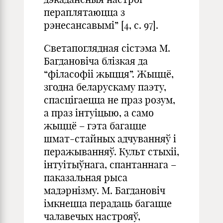
пераплятаюцца з
рэнесансавымi” [4, с. 97].
Светапоглядная сістэма М.
Багдановіча блізкая да
“філасофіі жыцця”. Жыццё,
згодна беларускаму паэту,
спасцігаецца не праз розум,
а праз інтуіцыю, а само
жыццё – гэта багацце
шмат-стайных адчуванняў i
перажыванняў. Культ стыхіі,
інтуітыўнага, спантаннага –
паказальная рыса
мадэрнізму. М. Багдановіч
імкнецца перадаць багацце
чалавечых настрояў,