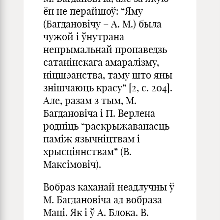
ён не перайшоў: “Яму
(Багдановічу – А. М.) была
чужой і ўнутрана
непрымальнай пропаведзь
сатанінскага амаралізму,
ніцшэанства, таму што яны
знішчаюць красу” [2, с. 204].
Але, разам з тым, М.
Багдановіча і П. Верлена
родніць “раскрыжаванасць
паміж язычніцтвам і
хрысціянствам” (В.
Максімовіч).
Вобраз каханай неадлучны ў
М. Багдановіча ад вобраза
Маці. Як і ў А. Блока. В.