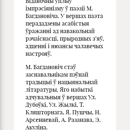
Відавочны ўплыў
імпрэсіянізму ў паэзіі М.
Багдановіча. У вершах паэта
перададзены асабістыя
ўражанні ад навакольнай
рэчаіснасці, прыродных з’яў,
адценні і нюансы чалавечых
настрояў.
М. Багдановіч стаў
заснавальнікам пэўнай
традыцыі ў нацыянальнай
літаратуры. Яго набыткі
адчувальныя ў вершах Ул.
Дубоўкі, Ул. Жылкі, Т.
Кляшторнага, Я. Пушчы, Н.
Арсенневай, А. Разанава, Э.
Акуліна.