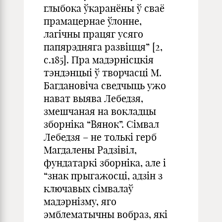
глыбока ўкаранёны ў сваё
прамацернае ўлонне,
лагічны працяг усяго
папярэдняга развіцця” [2,
с.185]. Пра мадэрнісцкія
тэндэнцыі ў творчасці М.
Багдановіча сведчыць ужо
нават выява Лебедзя,
змешчаная на вокладцы
зборніка “Вянок”. Сімвал
Лебедзя – не толькі герб
Магдалены Радзівіл,
фундатаркі зборніка, але і
“знак прыгажосці, адзін з
ключавых сімвалаў
мадэрнізму, яго
эмблематычны вобраз, які