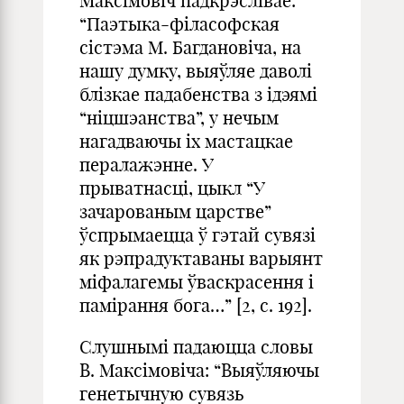
Максімовіч падкрэслівае:
“Паэтыка-філасофская
сістэма М. Багдановіча, на
нашу думку, выяўляе даволі
блізкае падабенства з ідэямі
“ніцшэанства”, у нечым
нагадваючы іх мастацкае
пералажэнне. У
прыватнасці, цыкл “У
зачарованым царстве”
ўспрымаецца ў гэтай сувязі
як рэпрадуктаваны варыянт
міфалагемы ўваскрасення і
памірання бога…” [2, с. 192].
Слушнымі падаюцца словы
В. Максімовіча: “Выяўляючы
генетычную сувязь