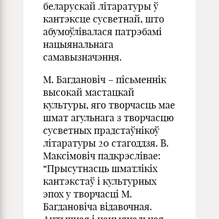
беларускай літаратуры ў
кантэксце сусветнай, што
абумоўлівалася патрэбамі
нацыянальнага
самавызначэння.
М. Багдановіч – пісьменнік
высокай мастацкай
культуры, яго творчасць мае
шмат агульнага з творчасцю
сусветных прадстаўнікоў
літаратуры 20 стагоддзя. В.
Максімовіч падкрэслівае:
“Прысутнасць шматлікіх
кантэкстаў і культурных
эпох у творчасці М.
Багдановіча відавочная.