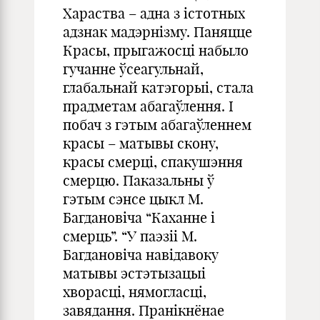
Хараства – адна з істотных
адзнак мадэрнізму. Паняцце
Красы, прыгажосці набыло
гучанне ўсеагульнай,
глабальнай катэгорыі, стала
прадметам абагаўлення. І
побач з гэтым абагаўленнем
красы – матывы скону,
красы смерці, спакушэння
смерцю. Паказальны ў
гэтым сэнсе цыкл М.
Багдановіча “Каханне і
смерць”. “У паэзii М.
Багдановiча навiдавоку
матывы эстэтызацыi
хворасцi, нямогласцi,
завядання. Пранiкнёнае