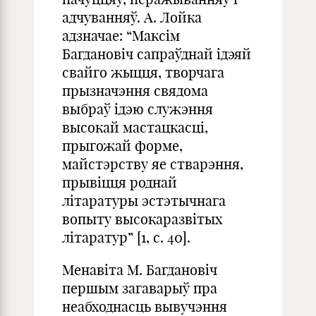
адчуванняў. А. Лойка
адзначае: “Максім
Багдановіч сапраўднай ідэяй
свайго жыцця, творчага
прызначэння свядома
выбраў ідэю служэння
высокай мастацкасці,
прыгожай форме,
майстэрству яе стварэння,
прывіцця роднай
літаратуры эстэтычнага
вопыту высокаразвітых
літаратур” [1, с. 40].
Менавіта М. Багдановіч
першым загаварыў пра
неабходнасць вывучэння