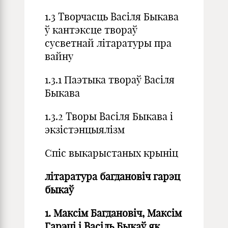
1.3 Творчасць Васіля Быкава
ў кантэксце твораў
сусветнай літаратуры пра
вайну
1.3.1 Паэтыка твораў Васіля
Быкава
1.3.2 Творы Васіля Быкава і
экзістэнцыялізм
Спіс выкарыстаных крыніц
літаратура багдановіч гарэц
быкаў
1. Максім Багдановіч, Максім
Гарэці i Васіль Быкаў як