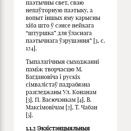
паэтычны свет, сваю
непаўторную паэтыку, а
вопыт іншых яму карысны
хіба што ў сэнсе нейкага
“штуршка” для ўласнага
паэтычнага ўзрушэння” [3, с.
124].
Тыпалагічныя сыходжанні
паміж творчасцю М.
Багдановіча і рускіх
сімвалістаў падрабязна
разгледжаны Ул. Конанам
[3], П. Васючэнкам [4], В.
Максімовічам [2], Т. Чабан
[5].
1.1.2 Экзістэнцыяльныя