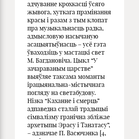
адчуванне крохкасцi ўсяго
жывога, хуткага прамiнання
красы i разам з тым клопат
пра музыкальнасць радка,
адмысловую насычаную
асацыятыўнасць – усё гэта
ўваходзiць у мастацкi свет
М. Багдановiча. Цыкл “У
зачараваным царстве”
выяўляе таксама моманты
iрацыянальна-мiстычнага
погляду на светабудову.
Нiзка “Каханне i смерць”
адпаведна сталай традыцыi
сiмвалiзму гранiчна зблiжае
архетыпы Эрасу i Танатасу”,
– адзначае П. Васючэнка [4,