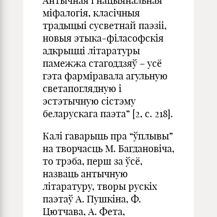
Антычная і нацыянальная
міфалогія, класічныя
традыцыі сусветнай паэзіі,
новыя этыка-філасофскія
адкрыцці літаратуры
памежжа стагоддзяў – усё
гэта фарміравала агульную
светапоглядную і
эстэтычную сістэму
беларускага паэта” [2, с. 218].
Калі гаварыць пра “ўплывы”
на творчасць М. Багдановіча,
то трэба, перш за ўсё,
назваць антычную
літаратуру, творы рускіх
паэтаў А. Пушкіна, Ф.
Цютчава, А. Фета,