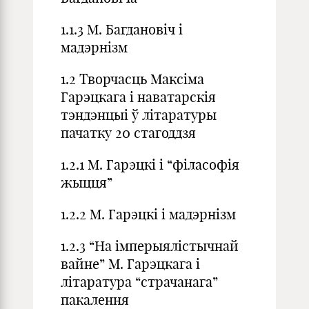
1.1.3 М. Багдановіч і
мадэрнізм
1.2 Творчасць Максіма
Гарэцкага і наватарскія
тэндэнцыі ў літаратуры
пачатку 20 стагоддзя
1.2.1 М. Гарэцкі і “філасофія
жыцця”
1.2.2 М. Гарэцкі і мадэрнізм
1.2.3 “На імперыялістычнай
вайне” М. Гарэцкага і
літаратура “страчанага”
пакалення