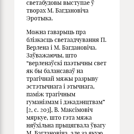
светабудовы выступае ў
творах М. Багдановіча
Эротыка.
Можна гаварыць пра
блізкасць светаадчування П.
Верлена і М. Багдановіча.
Заўважаючы, што
“верленаўскі паэтычны свет
як бы балансаваў на
трагічнай мяжы разрыву
эстэтычнага і этычнага,
паміж трагічным
гуманізмам і дэкадэнцтвам”
[2, с. 203], В. Максімовіч
мяркуе, што гэта мяжа
няўхільна прыцягвала ўвагу
М. Багдановіча, але за якую