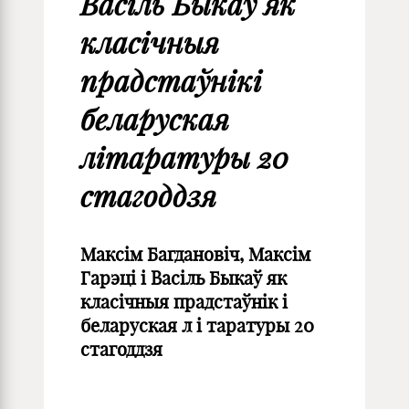
Васіль Быкаў як
класічныя
прадстаўнікi
беларуская
лiтаратуры 20
стагоддзя
Максім Багдановіч, Максім
Гарэці
i
Васіль Быкаў як
класічныя прадстаўнік
i
беларуская л
i
таратуры 20
стагоддзя