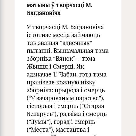
матывы ў творчасці М.
Багдановіча
У творчасці М. Багдановіча
істотнае месца займаюць
так званыя “адвечныя”
пытанні. Вызначальная тэма
зборніка “Вянок” – тэма
Жыцця і Смерці. Як
адзначае Т. Чабан, гэта тэма
пранізвае кожную нізку
зборніка: прырода і смерць
(“У зачарованым царстве”),
гісторыя і смерць (“Старая
Беларусь”), радзіма і смерць
(“Думы”), горад і смерць
(“Места”), мастацтва і