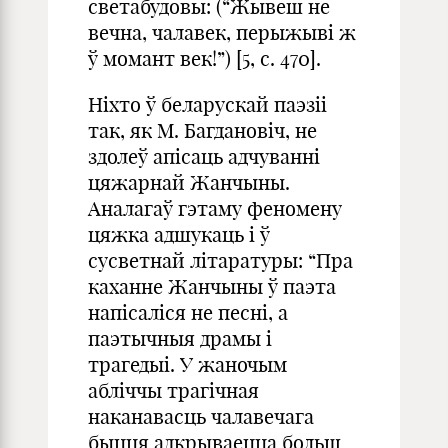
светабудовы: (“Жывеш не
вечна, чалавек, перыжыві ж
ў момант век!”) [5, с. 470].
Ніхто ў беларускай паэзіі
так, як М. Багдановіч, не
здолеў апісаць адчуванні
цяжарнай Жанчыны.
Аналагаў гэтаму феномену
цяжка адшукаць і ў
сусветнай літаратуры: “Пра
каханне Жанчыны ў паэта
напісаліся не песні, а
паэтычныя драмы і
трагедыі. У жаночым
абліччы трагічная
наканавасць чалавечага
быцця адкрываецца больш