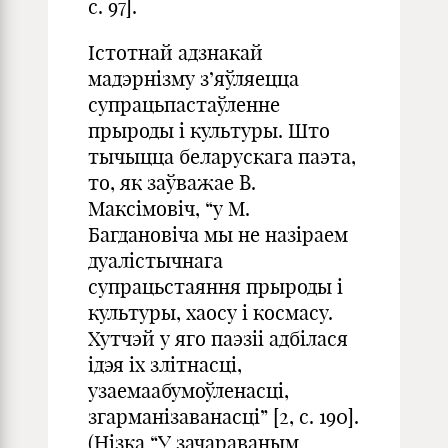
с. 97].
Істотнай адзнакай
мадэрнізму з’яўляецца
супрацьпастаўленне
прыроды і культуры. Што
тычыцца беларускага паэта,
то, як заўважае В.
Максімовіч, “у М.
Багдановіча мы не назіраем
дуалістычнага
супрацьстаяння прыроды і
культуры, хаосу і космасу.
Хутчэй у яго паэзіі адбілася
ідэя іх злітнасці,
узаемаабумоўленасці,
згарманізаванасці” [2, с. 190].
(Нізка “У зачараваным