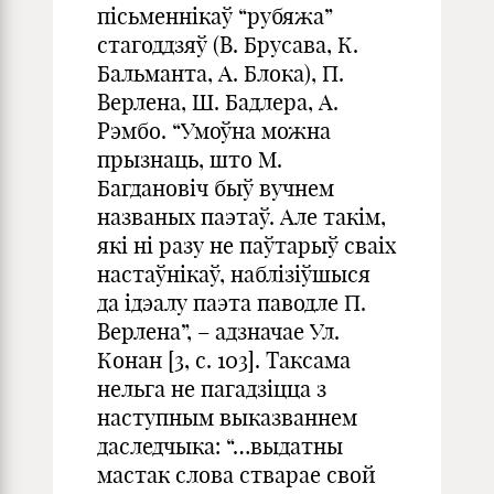
пісьменнікаў “рубяжа”
стагоддзяў (В. Брусава, К.
Бальманта, А. Блока), П.
Верлена, Ш. Бадлера, А.
Рэмбо. “Умоўна можна
прызнаць, што М.
Багдановіч быў вучнем
названых паэтаў. Але такім,
які ні разу не паўтарыў сваіх
настаўнікаў, наблізіўшыся
да ідэалу паэта паводле П.
Верлена”, – адзначае Ул.
Конан [3, с. 103]. Таксама
нельга не пагадзіцца з
наступным выказваннем
даследчыка: “…выдатны
мастак слова стварае свой