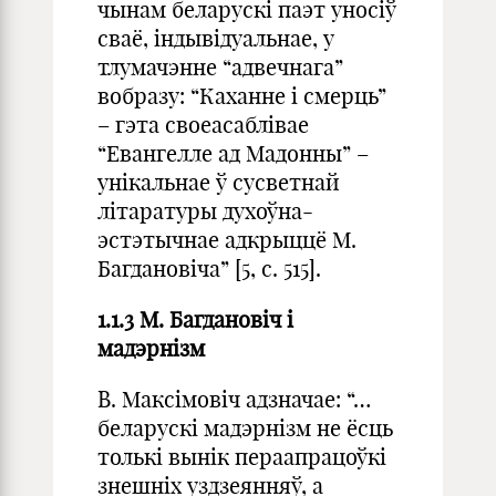
чынам беларускі паэт уносіў
сваё, індывідуальнае, у
тлумачэнне “адвечнага”
вобразу: “Каханне і смерць”
– гэта своеасаблівае
“Евангелле ад Мадонны” –
унікальнае ў сусветнай
літаратуры духоўна-
эстэтычнае адкрыццё М.
Багдановіча” [5, с. 515].
1.1.3 М. Багдановіч і
мадэрнізм
В. Максімовіч адзначае: “…
беларускі мадэрнізм не ёсць
толькі вынік пераапрацоўкі
знешніх уздзеянняў, а