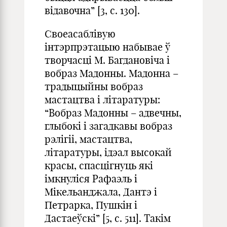
відавочна” [3, с. 130].
Своеасаблівую
інтэрпрэтацыю набывае ў
творчасці М. Багдановіча і
вобраз Мадонны. Мадонна –
традыцыйны вобраз
мастацтва і літаратуры:
“Вобраз Мадонны – адвечны,
глыбокі і загадкавы вобраз
рэлігіі, мастацтва,
літаратуры, ідэал высокай
красы, спасцігнуць які
імкнуліся Рафаэль і
Мікельанджала, Дантэ і
Петрарка, Пушкін і
Дастаеўскі” [5, с. 511]. Такім