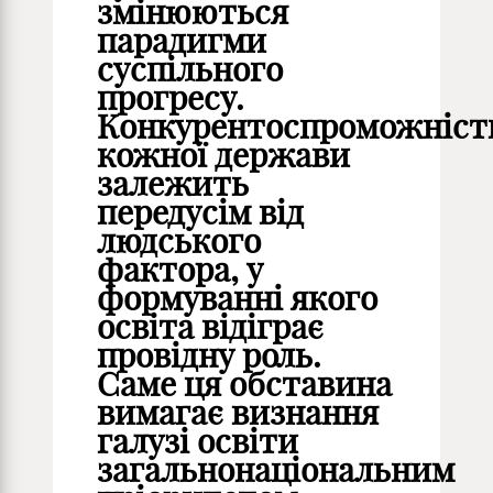
змінюються
парадигми
суспільного
прогресу.
Конкурентоспроможніст
кожної держави
залежить
передусім від
людського
фактора, у
формуванні якого
освіта відіграє
провідну роль.
Саме ця обставина
вимагає визнання
галузі освіти
загальнонаціональним