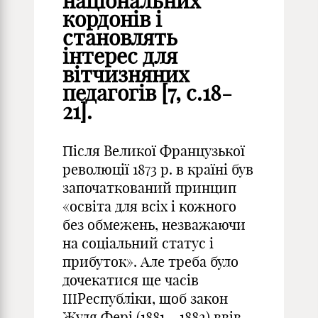
національних
кордонів і
становлять
інтерес для
вітчизняних
педагогів [7, с.18-
21].
Після Великої Французької
революції 1873 р. в країні був
започаткований принцип
«освіта для всіх і кожного
без обмежень, незважаючи
на соціальний статус і
прибуток». Але треба було
дочекатися ще часів
IIIРеспубліки, щоб закон
Жуля Фері (1881 – 1882) ввів