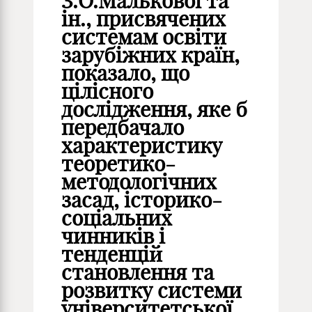
З.О.Малькової та
ін., присвячених
системам освіти
зарубіжних країн,
показало, що
цілісного
дослідження, яке б
передбачало
характеристику
теоретико-
методологічних
засад, історико-
соціальних
чинників і
тенденцій
становлення та
розвитку системи
університетської