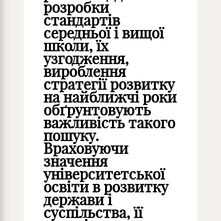
розробки
стандартів
середньої і вищої
школи, їх
узгодження,
вироблення
стратегії розвитку
на найближчі роки
обґрунтовують
важливість такого
пошуку.
Враховуючи
значення
університетської
освіти в розвитку
держави і
суспільства, її