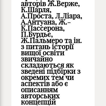
авторів Ж.Верже,
К.Шарля,
А.Проста, Л.Ліара,
А.Антуана, Ж.-
К.Пассерона,
П.Бурдьє,
Ж.Пальмеро та ін.
з питань історії
вищої освіти
звичайно
складаються як
зведені підбірки з
окремих тем чи
аспектів або є
описанням
авторських
концепцій