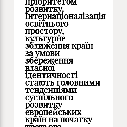
пріоритетом
розвитку.
Інтернаціоналізація
освітнього
простору,
культурне
зближення країн
за умови
збереження
власної
ідентичності
стають головними
тенденціями
суспільного
розвитку
європейських
країн на початку
третього