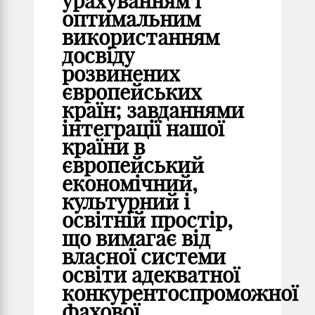
урахуванням і
оптимальним
використанням
досвіду
розвинених
європейських
країн; завданнями
інтеграції нашої
країни в
європейський
економічний,
культурний і
освітній простір,
що вимагає від
власної системи
освіти адекватної
конкурентоспроможної
фахової