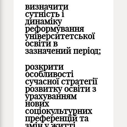
визначити
сутність і
динаміку
реформування
університетської
освіти в
зазначений період;
розкрити
особливості
сучасної стратегії
розвитку освіти з
урахуванням
нових
соціокультурних
преференцій та
змін у житті