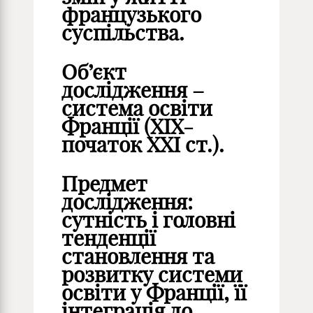
французького
суспільства.
Об’єкт
дослідження
–
система освіти
Франції (ХІХ-
початок ХХI ст.).
Предмет
дослідження
:
сутність і головні
тенденції
становлення та
розвитку системи
освіти у Франції, її
інтеграція до