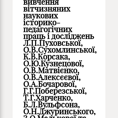
вивчення
вітчизняних
наукових
історико-
педагогічних
праць і досліджень
Л.П.Пуховської,
О.В.Сухомлинської,
К.В.Корсака,
О.Ю.Кузнецової,
О.В.Матвієнко,
О.В.Алексєєвої,
О.А.Бочарової,
Г.Г.Поберезської,
Т.Г.Харченко,
Б.Л.Вульфсона,
О.Н.Джуринського,