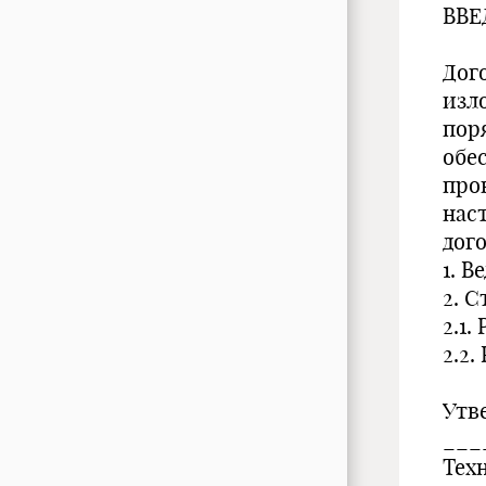
ВВЕ
Дог
изл
пор
обе
про
нас
дог
1. В
2. С
2.1
2.2
Утв
___
Тех