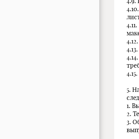
4.9.
4.10
лист
4.1
маке
4.12
4.13
4.14
тре
4.15
5. 
сле
1. 
2. 
3. 
вып