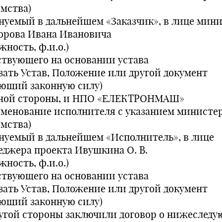
омства)
нуемый в дальнейшем «Заказчик», в лице мин
орова Ивана Ивановича
жность, ф.и.о.)
ствующего на основании устава
азать Устав, Положение или другой документ
ющий законную силу)
дной стороны, и НПО «ЕЛЕКТРОНМАШ»
именование исполнителя с указанием министер
омства)
нуемый в дальнейшем «Исполнитель», в лице
еджера проекта Ивушкина О. В.
жность, ф.и.о.)
ствующего на основании устава
азать Устав, Положение или другой документ
ющий законную силу)
ругой стороны заключили договор о нижеследу