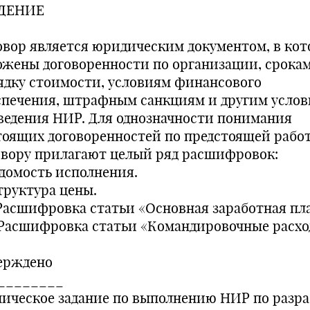
ДЕНИЕ
овор является юридическим документом, в ко
ожены договоренности по организации, срокам
ядку стоимости, условиям финансового
спечения, штрафным санкциям и другим усло
ведения НИР. Для однозначности понимания
тоящих договоренностей по предстоящей работ
овору прилагают целый ряд расшифровок:
едомость исполнения.
труктура цены.
. Расшифровка статьи «Основная заработная пла
. Расшифровка статьи «Командировочные расхо
ерждено
________
ническое задание по выполнению НИР по разра