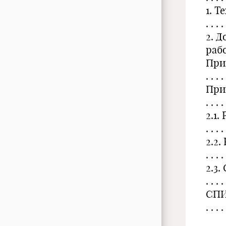
1. Тех
. . . . 
2. 
работ
Прило
. . . . 
Прило
. . . . 
2.1.
. . . . 
2.2
. . . . 
2.3. С
. . . . 
СПИ
. . . . 