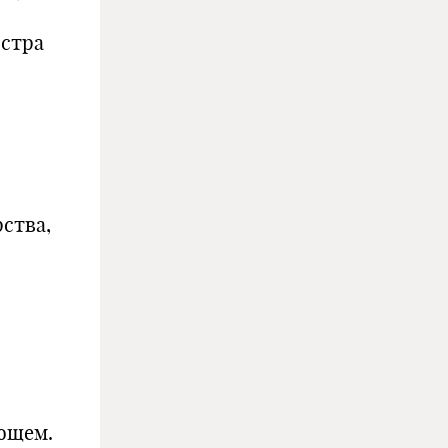
истра
ства,
ющем.