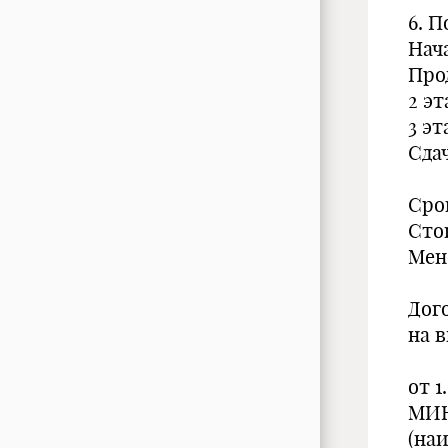
6. 
Нача
Прод
2 эт
3 эт
Сдач
Сро
Стои
Мен
Дог
на 
от 1
МИ
(на