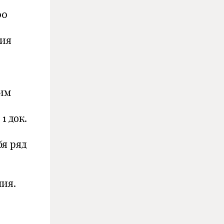
00
ния
ким
1 док.
бя ряд
ния.