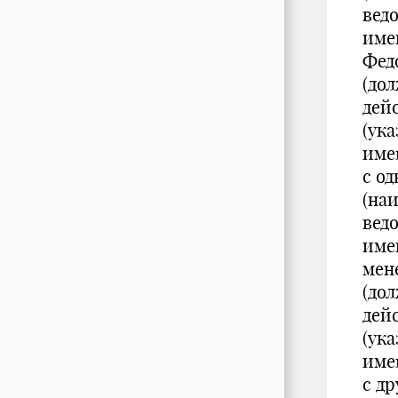
вед
име
Фед
(дол
дей
(ук
име
с о
(на
вед
име
мен
(дол
дей
(ук
име
с д