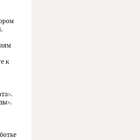
тором
,
виям
е к
та».
ды».
ботке