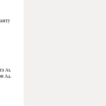
ианту
а А1.
в А4.