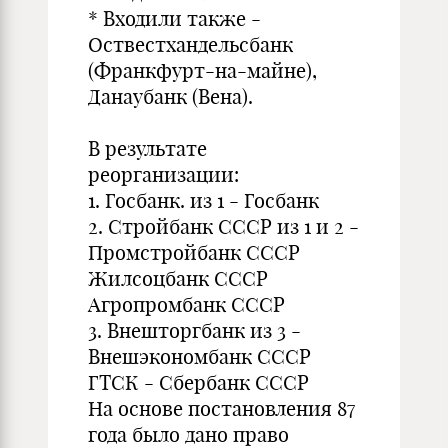
* Входили также -
Оствестхандельсбанк
(Франкфурт-на-майне),
Данаубанк (Вена).
В результате
реорганизации:
1. Госбанк. из 1 - Госбанк
2. Стройбанк СССР из 1 и 2 -
Промстройбанк СССР
Жилсоцбанк СССР
Агропромбанк СССР
3. Внешторгбанк из 3 -
Внешэкономбанк СССР
ГТСК - Сбербанк СССР
На основе постановления 87
года было дано право