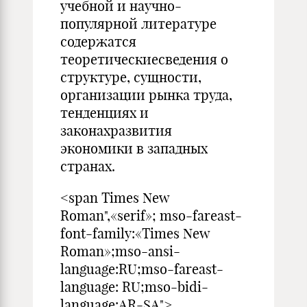
учебной и научно-
популярной литературе
содержатся
теоретическиесведения о
структуре, сущности,
организации рынка труда,
тенденциях и
законахразвития
экономики в западных
странах.
<span Times New
Roman",«serif»; mso-fareast-
font-family:«Times New
Roman»;mso-ansi-
language:RU;mso-fareast-
language: RU;mso-bidi-
language:AR-SA">