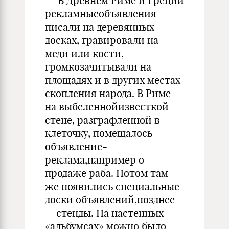
В Древнем Риме и Греции
рекламныеобъявления
писали на деревянных
досках, гравировали на
меди или кости,
громкозачитывали на
площадях и в других местах
скопления народа. В Риме
на выбеленнойизвесткой
стене, разграфленной в
клеточку, помещалось
объявление-
реклама,например о
продаже раба. Потом там
же появились специальные
доски объявлений,позднее
— стенды. На настенных
«альбумсах» можно было