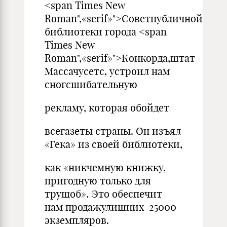
<span Times New
Roman",«serif»">Советпубличной
библиотеки города <span
Times New
Roman",«serif»">Конкорда,штат
Массачусетс, устроил нам
сногсшибательную
рекламу, которая обойдет
всегазеты страны. Он изъял
«Гека» из своей библиотеки,
как «никчемную книжку,
пригодную только для
трущоб». Это обеспечит
нам продажулишних 25000
экземпляров.