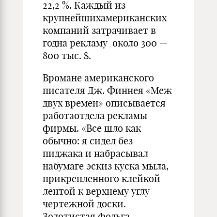
22,2 %. Каждый из
крупнейшихамериканских
компаний затрачивает в
годна рекламу около 300 —
800 тыс. $.
Вромане американского
писателя Дж. Финнея «Меж
двух времен» описывается
работаотдела рекламы
фирмы. «Все шло как
обычно: я сидел без
пиджака и набрасывал
набумаге эскиз куска мыла,
прикрепленного клейкой
лентой к верхнему углу
чертежной доски.
Золотистая фольга